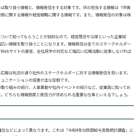
は取り扱う情報と、情報発信をする対象です。IRの担当する情報は「IR情
財務に関する情報や経営戦略に関する情報です。また、情報発信の対象は株
について知ってもらうことが目的なので、経営理念や沿革といった企業紹
幅広い情報を取り扱うことになります。情報発信は全てのステークホルダー
Webサイトの運営、会社見学の対応など幅広い広報活動に従事しなければ
外広報は先述の通り社外のステークホルダーに対する情報発信を担います。
ミュニケーションの促進が主な役割です。
の取り組みの紹介、人事異動や社内イベントの紹介など、従業員に知ってお
す。どちらも情報感度と発信力が求められる重要な仕事といえるでしょう。
齢や職位などによって異なります。これは「令和4年分民間給与実態統計調査」に