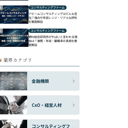
コンサルティングファーム
4
アビームコンサルティングはどんな会
社？強みや年収レンジ・リアルな評判
を徹底解説
コンサルティングファーム
5
野村総合研究所がやばいと言われる理
由は？激務・年収・離職率の真相を徹
底解説
業界カテゴリ
◢
金融機関
CxO・経営人材
コンサルティングフ