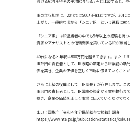
おける給与所得者の平均給与458万円と比較すると、
IRの年収相場は、20代では500万円ほどですが、30
上がり、一般的なIRから「シニアIR」という役職に就
「シニアIR」はIR担当者の中でも5年以上の経験を持
資家やアナリストとの信頼関係を築いているIRが該当
40代になると年収は800万円を超えてきます。また「
IR部門の責任者として、IR戦略の策定からIR業務の
係を築き、企業の価値を正しく市場に伝えていくこと
さらに上級の役職として「IR部長」が存在します。この職
IR部門の責任者として、IR戦略の策定から業務執行
築き、企業の価値を正しく市場に伝えていくだけでな
出典：国税庁「令和４年分民間給与実態統計調査」
https://www.nta.go.jp/publication/statistics/koku