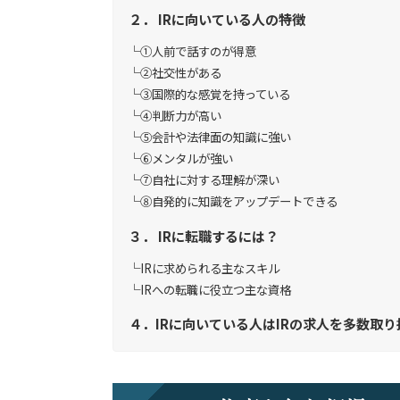
２． IRに向いている人の特徴
①人前で話すのが得意
②社交性がある
③国際的な感覚を持っている
④判断力が高い
⑤会計や法律面の知識に強い
⑥メンタルが強い
⑦自社に対する理解が深い
⑧自発的に知識をアップデートできる
３． IRに転職するには？
IRに求められる主なスキル
IRへの転職に役立つ主な資格
４．IRに向いている人はIRの求人を多数取