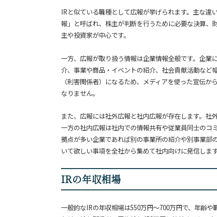
IRと似ている職種として広報が挙げられます。主な違い
報」と呼ばれ、株主が判断を行うために必要な決算、
主や投資家が中心です。
一方、広報が取り扱う情報は企業情報全般です。企業
介、事業や商品・イベントの紹介、社会貢献活動など
（利害関係者）になるため、メディアを使った宣伝から
なりません。
また、広報には社外広報と社内広報が存在します。社
一方の社内広報は社内での情報共有や従業員同士のコ
拠点が多い企業であれば別の事業所の紹介や別事業部
いて欲しい事項を全社から集めて社内向けに発信しま
IRの年収相場
一般的なIRの年収相場は550万円～700万円で、年