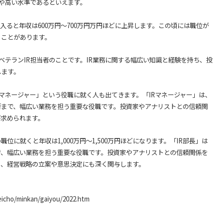
やや高い水準であるといえます。
代に入ると年収は600万円～700万円万円ほどに上昇します。この頃には職位が
くことがあります。
つベテランIR担当者のことです。IR業務に関する幅広い知識と経験を持ち、投
します。
IRマネージャー」という役職に就く人も出てきます。「IRマネージャー」は、
執行まで、幅広い業務を担う重要な役職です。投資家やアナリストとの信頼関
が求められます。
位に就くと年収は1,000万円〜1,500万円ほどになります。「IR部長」は
まで、幅広い業務を担う重要な役職です。投資家やアナリストとの信頼関係を
く、経営戦略の立案や意思決定にも深く関与します。
zeicho/minkan/gaiyou/2022.htm