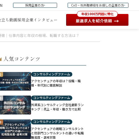
EN
採用企業の方
CxO・社外取締役をお探しの企業の方
年収1000万円超に特化
役立ち動画
採用企業インタビュー
→
厳選求人を紹介依頼
の特徴｜仕事内容と年収の相場、転職する方法は？
人気コンテンツ
◢
コンサルティングファーム
1
アクセンチュアの年収は？役職・職
種・年代別に徹底解説
コンサルティングファーム
2
外資系コンサルティング会社最新ラン
キング｜売上・年収・働き方で比較
コンサルティングファーム
3
アクセンチュアの戦略コンサルタント
と他部門コンサルタントの違いや転職
難易度・選考対策