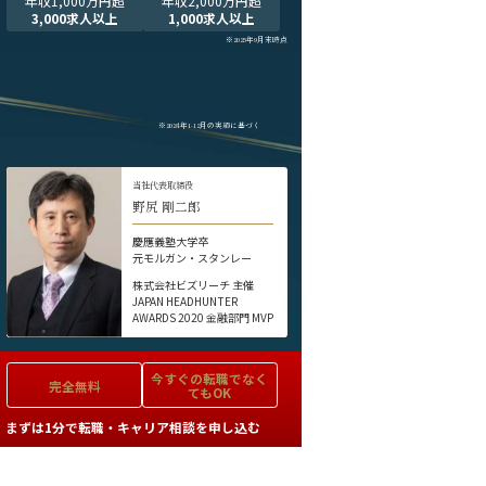
年収1,000万円超
年収2,000万円超
3,000求人以上
1,000求人以上
※2025年9月末時点
※2024年1-12月の実績に基づく
当社代表取締役
野尻 剛二郎
慶應義塾大学卒
元モルガン・スタンレー
株式会社ビズリーチ 主催
JAPAN HEADHUNTER
AWARDS 2020 金融部門 MVP
今すぐの
転職でなく
完全無料
てもOK
まずは1分で転職・キャリア相談を申し込む