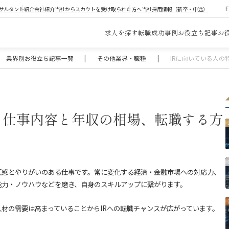
サルタント紹介
会社紹介
当社からスカウトを受け取られた方へ
当社採用情報（新卒・中途）
求人を探す
転職成功事例
お役立ち記事
お
業界別お役立ち記事一覧
|
その他業界・職種
|
IRに向いている人
｜仕事内容と年収の相場、転職する方
任感とやりがいのある仕事です。常に変化する経済・金融市場への対応力、
能力・ノウハウなどを磨き、自身のスキルアップに繋がります。
人材の需要は高まっていることからIRへの転職チャンスが広がっています。