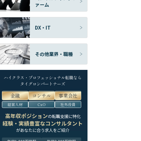
ァーム
DX・IT
その他業界・職種
ハイクラス・プロフェッショナル転職なら
タイグロンパートナーズ
金融
コンサル
事業会社
経営人材
CxO
社外役員
高年収ポジション
の転職支援に特化
経験・実績豊富なコンサルタント
が
あなたに合う求人をご紹介