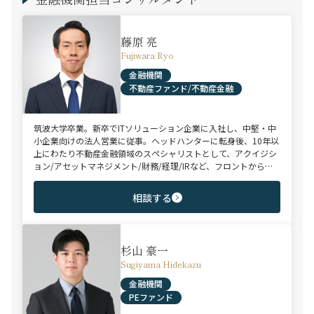
藤原 亮
Fujiwara Ryo
金融機関
不動産ファンド/不動産金融
筑波大学卒業。新卒でITソリューション企業に入社し、中堅・中
小企業向けの法人営業に従事。ヘッドハンターに転身後、10年以
上にわたり不動産金融領域のスペシャリストとして、アクイジシ
ョン/アセットマネジメント/財務/経理/IRなど、フロントからミ
ドル・バックまで、幅広いポジションで100名以上のご支援実績
を誇る。また、首都圏に加え、関西・九州・北海道を始めとする
相談する
地方都市を拠点とする企業から外資系まで、100社を超えるクラ
イアント企業様とのリレーションを保持。業界に精通した深い知
見と広範なネットワークを活かし、候補者様の可能性を最大限に
引き出すマッチングをご支援可能。
杉山 豪一
Sugiyama Hidekazu
金融機関
PEファンド