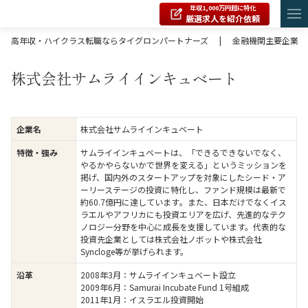
年収1,000万円超に特化
厳選求人を紹介依頼
高年収・ハイクラス転職ならタイグロンパートナーズ
|
金融機関主要企業
株式会社サムライインキュベート
株式会社サムライインキュベート
企業名
サムライインキュベートは、「できるできないでなく、
特徴・強み
やるかやらないかで世界を変える」というミッションを
掲げ、国内外のスタートアップを対象にしたシード・ア
ーリーステージの投資に特化し、ファンド規模は最新で
約60.7億円に達しています​。また、日本だけでなくイス
ラエルやアフリカにも投資エリアを広げ、先進的なテク
ノロジー分野を中心に成長を支援しています。代表的な
投資先企業としては株式会社ノボットや株式会社
Syncloge等が挙げられます。
2008年3月：サムライインキュベート設立
沿革
2009年6月：Samurai Incubate Fund 1号組成
2011年1月：イスラエル投資開始