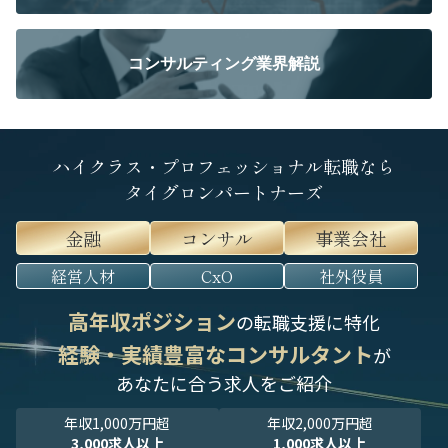
コンサルティング業界解説
ハイクラス・プロフェッショナル転職なら
タイグロンパートナーズ
金融
コンサル
事業会社
経営人材
CxO
社外役員
高年収ポジション
の転職支援に特化
経験・実績豊富なコンサルタント
が
あなたに合う求人をご紹介
年収1,000万円超
年収2,000万円超
3,000求人以上
1,000求人以上