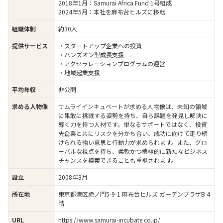
2018年1月：Samurai Africa Fund 1号組成
2024年5月：本社を麻布台ヒルズに移転
約30人
組織体制
・スタートアップ企業への投資
提供サービス
・ハンズオン型成長支援
・アクセラレーションプログラムの運営
・地域起業支援
非公開
平均年収
サムライインキュベートが求める人物像は、未知の領域
求める人物像
に果敢に挑戦する姿勢を持ち、自ら課題を発見し解決に
導く力を持つ人材です。単なるサポートではなく、投資
先企業と共にリスクを分かち合い、成功に向けて走り続
けられる強い意思と行動力が求められます。また、グロ
ーバルな視点を持ち、柔軟かつ積極的に新たなビジネス
チャンスを模索できることも重視されます。
2008年3月
設立
東京都港区虎ノ門5-9-1 麻布台ヒルズ ガーデンプラザB 4
所在地
階
https://www.samurai-incubate.co.jp/
URL