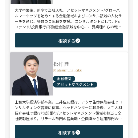
大学卒業後、新卒で当社入社。アセットマネジメント/グローバ
ルマーケッツを始めとする金融領域およびコンサル領域の人材サ
ーチを通じ、多数のご転職を支援。 コンサルタントとして、PE
ファンド/投資銀行/不動産金融領域を中心に、異業種からの転身
を目指す未経験のハイポテンシャル層やさらなるキャリアップを
狙うミドル～ハイクラス層をご支援。
相談する
松村 陸
Matsumura Riku
金融機関
アセットマネジメント
上智大学経済学部卒業。三井住友銀行、アクサ生命保険会社でコ
ンサルティング営業に従事。ヘッドハンターに転身後、大手人材
紹介会社で銀行/信託銀行/アセットマネジメント領域を担当し全
社表彰歴あり。リテール部門の営業職・企画職から運用部門の専
門職まで豊富な転職支援実績。日系/外資系、経験者/未経験者を
問わず幅広いポジションでご支援可能。
相談する