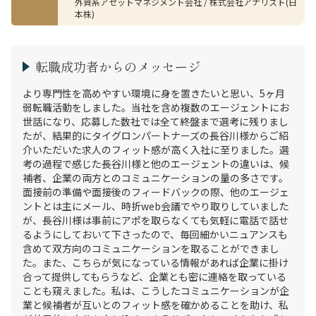
外資系アセットマネジメント会社 / 株式会社アナリスト(日
本株)
転職成功者からのメッセージ
より専門性を高めやすい環境に身を置きたいと思い、5ヶ月
弱転職活動をしました。当社を含め複数のエージェントにお
世話になり、応募した数社では全て終盤まで選考に残りまし
たが、結果的にタイグロンパートナーズの長谷川様からご紹
介いただいた求人のフィット感が高く入社に至りました。選
考の過程で感じた長谷川様と他のエージェントの違いは、候
補者、企業の両方とのコミュニケーションの量の多さです。
面接前の準備や面接後のフィードバックの際、他のエージェ
ントとは主にメール、時折web会議でやり取りしていました
が、長谷川様は事前にアポを取らなくても気軽に電話で話せ
るようにしておいて下さったので、毎回細かいニュアンスも
含めて双方向のコミュニケーションを取ることができまし
た。また、こちらが気になっている情報があれば企業に掛け
合って提供してもらうなど、企業とも密に連絡を取っている
ことも窺えました。私は、こうしたコミュニケーションが企
業と候補者が互いとのフィット感を確かめることを助け、私