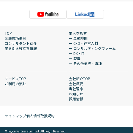
TOP
求人を探す
転職成功事例
ー 金融機関
コンサルタント紹介
ー CxO・経営人材
業界別お役立ち情報
ー コンサルティングファーム
ー DX・IT
ー 製造
ー その他業界・職種
サービスTOP
会社紹介TOP
ご利用の流れ
会社概要
当社理念
お知らせ
採用情報
サイトマップ
個人情報取扱規約
©︎Tiglon Partners Limited. All. Right Reserved.