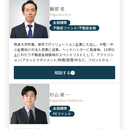
藤原 亮
Fujiwara Ryo
金融機関
不動産ファンド/不動産金融
筑波大学卒業。新卒でITソリューション企業に入社し、中堅・中
小企業向けの法人営業に従事。ヘッドハンターに転身後、10年以
上にわたり不動産金融領域のスペシャリストとして、アクイジシ
ョン/アセットマネジメント/財務/経理/IRなど、フロントからミ
ドル・バックまで、幅広いポジションで100名以上のご支援実績
を誇る。また、首都圏に加え、関西・九州・北海道を始めとする
相談する
地方都市を拠点とする企業から外資系まで、100社を超えるクラ
イアント企業様とのリレーションを保持。業界に精通した深い知
見と広範なネットワークを活かし、候補者様の可能性を最大限に
引き出すマッチングをご支援可能。
杉山 豪一
Sugiyama Hidekazu
金融機関
PEファンド