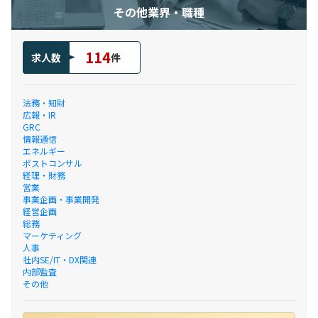
その他業界・職種
114
求人数
件
法務・知財
広報・IR
GRC
情報通信
エネルギー
ポストコンサル
経理・財務
営業
事業企画・事業開発
経営企画
総務
マーケティング
人事
社内SE/IT・DX関連
内部監査
その他