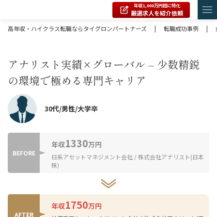
年収1,000万円超に特化
厳選求人を紹介依頼
高年収・ハイクラス転職ならタイグロンパートナーズ
|
転職成功事例
|
アナリスト実績×グローバル – 少数精鋭
の環境で極める専門キャリア
30代/男性/大学卒
1330
年収
万円
BEFORE
日系アセットマネジメント会社 / 株式会社アナリスト(日本
株)
1750
年収
万円
AFTER