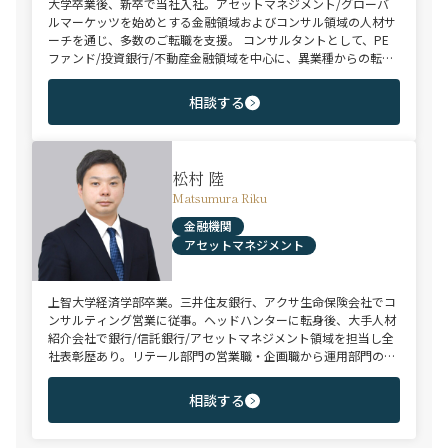
大学卒業後、新卒で当社入社。アセットマネジメント/グローバ
ルマーケッツを始めとする金融領域およびコンサル領域の人材サ
ーチを通じ、多数のご転職を支援。 コンサルタントとして、PE
ファンド/投資銀行/不動産金融領域を中心に、異業種からの転身
を目指す未経験のハイポテンシャル層やさらなるキャリアップを
狙うミドル～ハイクラス層をご支援。
相談する
松村 陸
Matsumura Riku
金融機関
アセットマネジメント
上智大学経済学部卒業。三井住友銀行、アクサ生命保険会社でコ
ンサルティング営業に従事。ヘッドハンターに転身後、大手人材
紹介会社で銀行/信託銀行/アセットマネジメント領域を担当し全
社表彰歴あり。リテール部門の営業職・企画職から運用部門の専
門職まで豊富な転職支援実績。日系/外資系、経験者/未経験者を
問わず幅広いポジションでご支援可能。
相談する