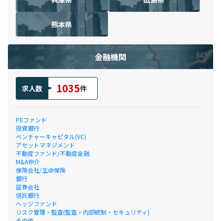
熊本県
金融機関
1035
求人数
件
PEファンド
投資銀行
ベンチャーキャピタル(VC)
アセットマネジメント
不動産ファンド/不動産金融
M&A仲介
保険会社/生命保険
銀行
証券会社
信託銀行
ヘッジファンド
リスク管理・監査(監査・内部統制・セキュリティ)
その他