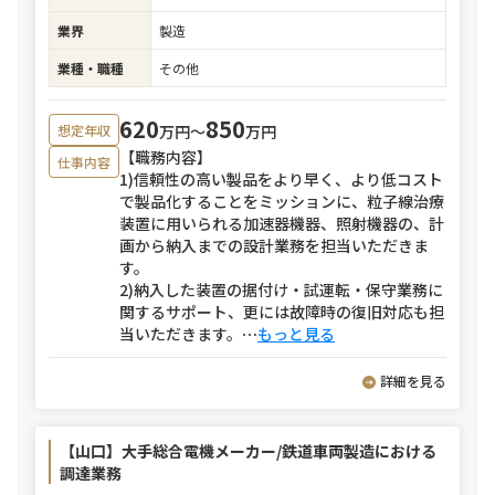
業界
製造
業種・職種
その他
620
850
万円〜
万円
想定年収
【職務内容】
仕事内容
1)信頼性の高い製品をより早く、より低コスト
で製品化することをミッションに、粒子線治療
装置に用いられる加速器機器、照射機器の、計
画から納入までの設計業務を担当いただきま
す。
2)納入した装置の据付け・試運転・保守業務に
関するサポート、更には故障時の復旧対応も担
当いただきます。
⋯
もっと見る
詳細を見る
【山口】大手総合電機メーカー/鉄道車両製造における
調達業務