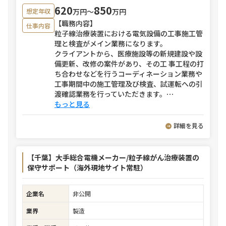
620
850
万円〜
万円
想定年収
【職務内容】
仕事内容
粒子線治療装置における電気設備の工事施工管
理と検査がメイン業務になります。
クライアントから、医療施設等の新規建設や設
備更新、改修の案件があり、その工 事工程の打
ち合わせなどを行うコーディネーション業務や
工事期間中の施工管理及び検査、試運転への引
渡確認業務を行っていただきます。
⋯
もっと見る
詳細を見る
【千葉】大手総合電機メーカー/粒子線がん治療装置の
保守サポート（海外現地サイト常駐）
企業名
非公開
業界
製造