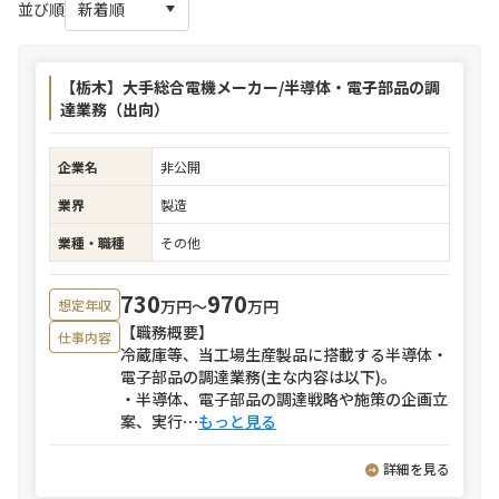
並び順
【栃木】大手総合電機メーカー/半導体・電子部品の調
達業務（出向）
企業名
非公開
業界
製造
業種・職種
その他
730
970
万円〜
万円
想定年収
【職務概要】
仕事内容
冷蔵庫等、当工場生産製品に搭載する半導体・
電子部品の調達業務(主な内容は以下)。
・半導体、電子部品の調達戦略や施策の企画立
案、実行
⋯
もっと見る
詳細を見る