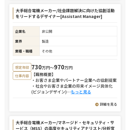
大手総合電機メーカー/社会課題解決に向けた協創活動
をリードするデザイナー[Assistant Manager]
企業名
非公開
業界
製造
業種・職種
その他
730
970
万円〜
万円
想定年収
【職務概要】
仕事内容
・お客さま企業やパートナー企業への協創提案
・社会やお客さま企業の将来イメージ具体化
(ビジョンデザイン)
⋯
もっと見る
詳細を見る
大手総合電機メーカー/マネージド・セキュリティ・サ
ービス（MSS）の高度セキュリティアナリスト/分析官