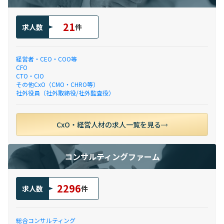
21
求人数
件
経営者・CEO・COO等
CFO
CTO・CIO
その他CxO（CMO・CHRO等）
社外役員（社外取締役/社外監査役）
CxO・経営人材の求人一覧を見る
コンサルティングファーム
2296
求人数
件
総合コンサルティング