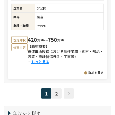
企業名
非公開
業界
製造
業種・職種
その他
420
750
万円〜
万円
想定年収
【職務概要】
仕事内容
鉄道車両製造における調達業務（素材・部品・
装置・設計製造外注・工事等）
⋯
もっと見る
詳細を見る
1
2
年収から探す