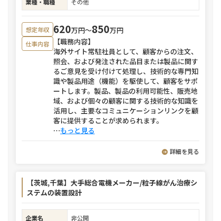
業種・職種
その他
620
850
万円〜
万円
想定年収
【職務内容】
仕事内容
海外サイト常駐社員として、顧客からの注文、
照会、および発注された品目または製品に関す
るご意見を受け付けて処理し、技術的な専門知
識や製品用途（機能）を駆使して、顧客をサポ
ートします。製品、製品の利用可能性、販売地
域、および個々の顧客に関する技術的な知識を
活用し、主要なコミュニケーションリンクを顧
客に提供することが求められます。
⋯
もっと見る
詳細を見る
【茨城,千葉】大手総合電機メーカー/粒子線がん治療シ
ステムの装置設計
企業名
非公開