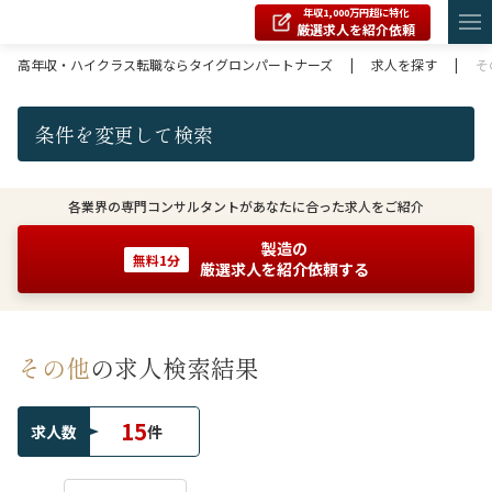
年収1,000万円超に特化
厳選求人を紹介依頼
高年収・ハイクラス転職ならタイグロンパートナーズ
|
求人を探す
|
そ
条件を変更して検索
各業界の専門コンサルタントがあなたに合った求人をご紹介
製造の
無料1分
厳選求人を紹介依頼する
その他
の求人検索結果
15
求人数
件