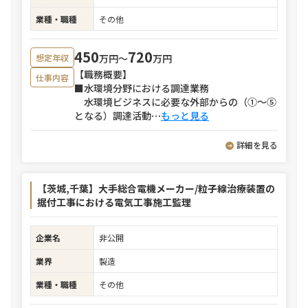
業種・職種
その他
450
720
万円〜
万円
想定年収
【職務概要】
仕事内容
■水環境分野における調達業務
水環境ビジネスに必要な外部からの（①～⑤
となる）調達活動
⋯
もっと見る
詳細を見る
【茨城,千葉】大手総合電機メーカー/粒子線治療装置の
据付工事における電気工事施工監理
企業名
非公開
業界
製造
業種・職種
その他