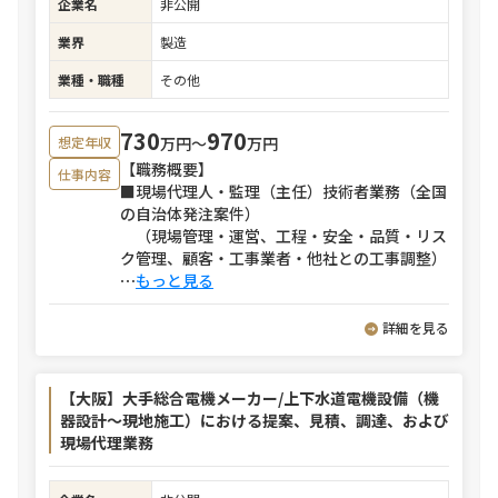
企業名
非公開
業界
製造
業種・職種
その他
730
970
万円〜
万円
想定年収
【職務概要】
仕事内容
■現場代理人・監理（主任）技術者業務（全国
の自治体発注案件）
（現場管理・運営、工程・安全・品質・リス
ク管理、顧客・工事業者・他社との工事調整）
⋯
もっと見る
詳細を見る
【大阪】大手総合電機メーカー/上下水道電機設備（機
器設計～現地施工）における提案、見積、調達、および
現場代理業務