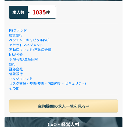
1035
求人数
件
PEファンド
投資銀行
ベンチャーキャピタル(VC)
アセットマネジメント
不動産ファンド/不動産金融
M&A仲介
保険会社/生命保険
銀行
証券会社
信託銀行
ヘッジファンド
リスク管理・監査(監査・内部統制・セキュリティ)
その他
金融機関の求人一覧を見る
CxO・経営人材