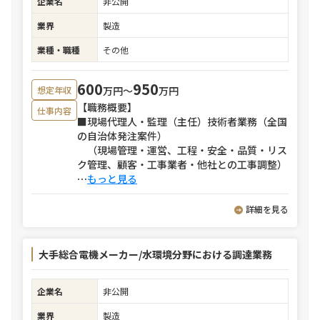
企業名
非公開
業界
製造
業種・職種
その他
600
950
万円〜
万円
想定年収
【職務概要】
仕事内容
■現場代理人・監理（主任）技術者業務（全国
の自治体発注案件）
（現場管理・運営、工程・安全・品質・リス
ク管理、顧客・工事業者・他社との工事調整）
⋯
もっと見る
詳細を見る
大手総合電機メーカー/水環境分野における調達業務
企業名
非公開
業界
製造