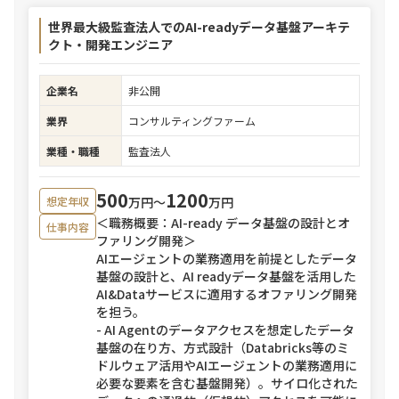
世界最大級監査法人でのAI-readyデータ基盤アーキテ
クト・開発エンジニア
企業名
非公開
業界
コンサルティングファーム
業種・職種
監査法人
500
1200
万円〜
万円
想定年収
＜職務概要：AI-ready データ基盤の設計とオ
仕事内容
ファリング開発＞
AIエージェントの業務適用を前提としたデータ
基盤の設計と、AI readyデータ基盤を活用した
AI&Dataサービスに適用するオファリング開発
を担う。
- AI Agentのデータアクセスを想定したデータ
基盤の在り方、方式設計（Databricks等のミ
ドルウェア活用やAIエージェントの業務適用に
必要な要素を含む基盤開発）。サイロ化された