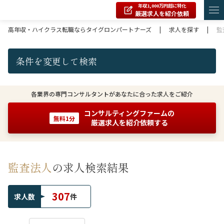
年収1,000万円超に特化
厳選求人を紹介依頼
高年収・ハイクラス転職ならタイグロンパートナーズ
|
求人を探す
|
監
条件を変更して検索
各業界の専門コンサルタントがあなたに合った求人をご紹介
コンサルティングファームの
無料1分
厳選求人を紹介依頼する
監査法人
の求人検索結果
307
求人数
件