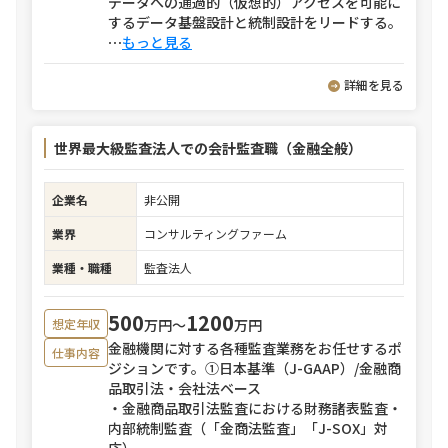
データへの通過的（仮想的）アクセスを可能に
するデータ基盤設計と統制設計をリードする。
⋯
もっと見る
詳細を見る
世界最大級監査法人での会計監査職（金融全般）
企業名
非公開
業界
コンサルティングファーム
業種・職種
監査法人
500
1200
万円〜
万円
想定年収
金融機関に対する各種監査業務をお任せするポ
仕事内容
ジションです。①日本基準（J-GAAP）/金融商
品取引法・会社法ベース
・金融商品取引法監査における財務諸表監査・
内部統制監査（「金商法監査」「J-SOX」対