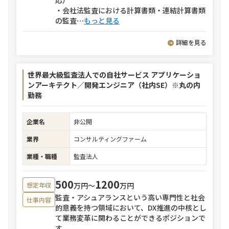
応）
・会社法監査における計算書類・連結計算書類
の監査
⋯
もっと見る
詳細を見る
世界最大級監査法人での自社サービス アプリケーショ
ンアーキテクト／開発エンジニア（社内SE）※丸の内
勤務
企業名
非公開
業界
コンサルティングファーム
業種・職種
監査法人
500
1200
万円〜
万円
想定年収
監査・アシュアランスという高い専門性と社会
仕事内容
的意義を持つ領域において、DX推進の中核とし
て業務変革に関わることができるポジションで
す。