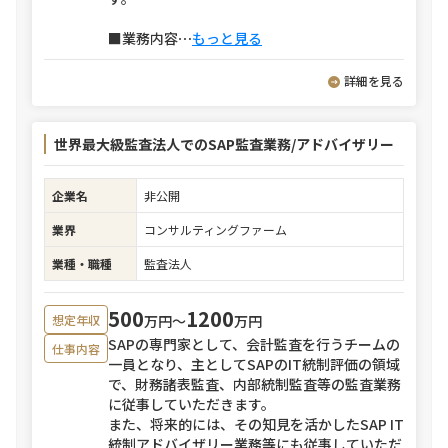
■業務内容
⋯
もっと見る
詳細を見る
世界最大級監査法人でのSAP監査業務/アドバイザリー
企業名
非公開
業界
コンサルティングファーム
業種・職種
監査法人
500
1200
万円〜
万円
想定年収
SAPの専門家として、会計監査を行うチームの
仕事内容
一員となり、主としてSAPのIT統制評価の領域
で、財務諸表監査、内部統制監査等の監査業務
に従事していただきます。
また、将来的には、その知見を活かしたSAP IT
統制アドバイザリー業務等にも従事していただ