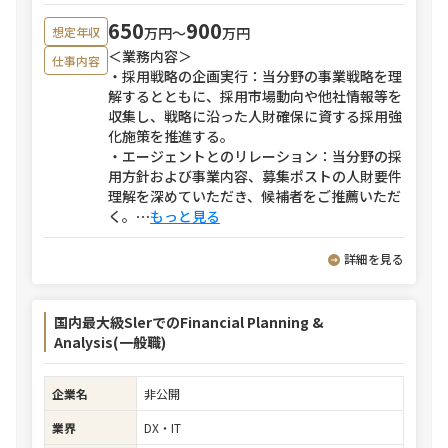
650
900
万円〜
万円
想定年収
＜業務内容＞
仕事内容
・採用戦略の企画実行：当分野の事業戦略を理
解するとともに、採用市場動向や他社情報等を
収集し、戦略に沿った人財確保に資する採用強
化施策を推進する。
・エージェントとのリレーション：当分野の採
用方針および事業内容、募集ポストの人財要件
理解を深めていただき、候補者をご推薦いただ
く。
⋯
もっと見る
詳細を見る
国内最大級SlerでのFinancial Planning &
Analysis(一般職)
企業名
非公開
業界
DX・IT