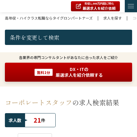
年収1,000万円超に特化
厳選求人を紹介依頼
高年収・ハイクラス転職ならタイグロンパートナーズ
|
求人を探す
|
コ
条件を変更して検索
各業界の専門コンサルタントがあなたに合った求人をご紹介
DX・ITの
無料1分
厳選求人を紹介依頼する
コーポレートスタッフ
の求人検索結果
21
求人数
件