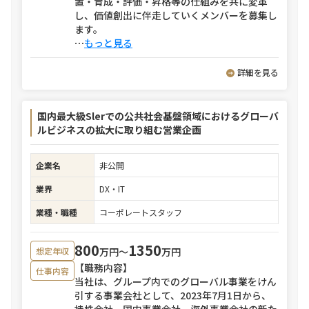
置・育成・評価・昇格等の仕組みを共に変革
し、価値創出に伴走していくメンバーを募集し
ます。
⋯
もっと見る
詳細を見る
国内最大級Slerでの公共社会基盤領域におけるグローバ
ルビジネスの拡大に取り組む営業企画
企業名
非公開
業界
DX・IT
業種・職種
コーポレートスタッフ
800
1350
万円〜
万円
想定年収
【職務内容】
仕事内容
当社は、グループ内でのグローバル事業をけん
引する事業会社として、2023年7月1日から、