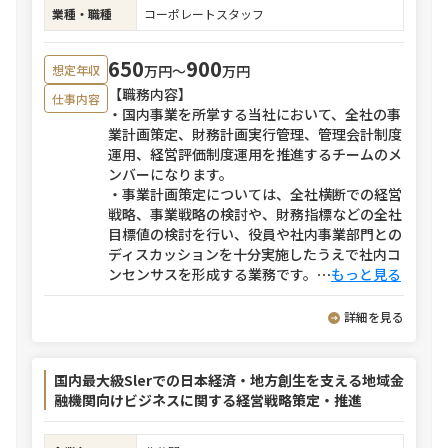
業種・職種
コーポレートスタッフ
650
900
万円〜
万円
想定年収
【職務内容】
仕事内容
・国内事業を所掌する当社において、全社の事
業計画策定、財務計画実行管理、管理会計制度
運用、経営評価制度運用を推進するチームのメ
ンバーになります。
・事業計画策定については、全社横断での経営
戦略、事業戦略の検討や、財務指標などの全社
目標値の検討を行い、役員や社内事業部門との
ディスカッションを十分実施したうえで社内コ
ンセンサスを形成する業務です。
⋯
もっと見る
詳細を見る
国内最大級Slerでの日本経済・地方創生を支える地域金
融機関向けビジネスに関する経営戦略策定・推進