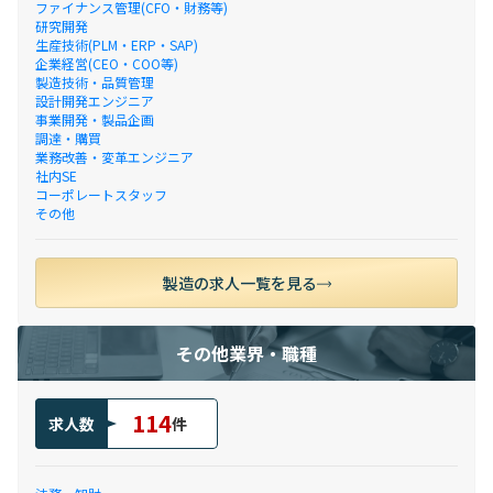
ファイナンス管理(CFO・財務等)
研究開発
生産技術(PLM・ERP・SAP)
企業経営(CEO・COO等)
製造技術・品質管理
設計開発エンジニア
事業開発・製品企画
調達・購買
業務改善・変革エンジニア
社内SE
コーポレートスタッフ
その他
製造の求人一覧を見る
その他業界・職種
114
求人数
件