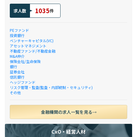
1035
求人数
件
PEファンド
投資銀行
ベンチャーキャピタル(VC)
アセットマネジメント
不動産ファンド/不動産金融
M&A仲介
保険会社/生命保険
銀行
証券会社
信託銀行
ヘッジファンド
リスク管理・監査(監査・内部統制・セキュリティ)
その他
金融機関の求人一覧を見る
CxO・経営人材