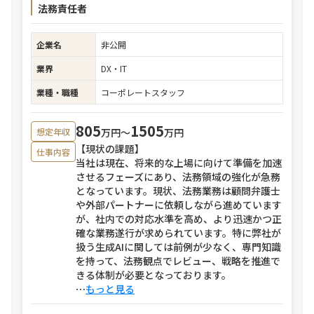
法務責任者
企業名
非公開
業界
DX・IT
業種・職種
コーポレートスタッフ
805
1505
万円〜
万円
想定年収
【現状の課題】
仕事内容
当社は現在、将来的な上場に向けて準備を加速
させるフェーズにあり、法務領域の強化が急務
となっています。現状、法務業務は顧問弁護士
や外部パートナーに依頼しながら進めています
が、社内での対応水準を高め、より迅速かつ正
確な業務遂行が求められています。特に弊社が
扱う生成AIに関しては前例が少なく、専門知識
を持って、法務観点でレビュー、戦略を推進で
きる体制が必要となっております。
⋯
もっと見る