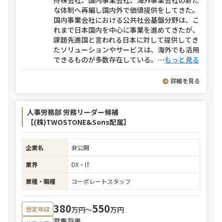
持株会社、国内事業会社、海外事業会社の新た
な体制へ再編し国内外で価値提供をしてきた。
国内事業会社における公共社会基盤分野は、こ
れまで日本国内を中心に事業を進めてきたが、
課題先進国と言われる日本に対して提供してき
たソリューションやサービスは、海外でも活用
できるものが多数存在している。
⋯
もっと見る
詳細を見る
人事労務部 労務リーダー候補
【(株)TWOSTONE&Sons配属】
企業名
非公開
業界
DX・IT
業種・職種
コーポレートスタッフ
380
550
万円〜
万円
想定年収
募集背景