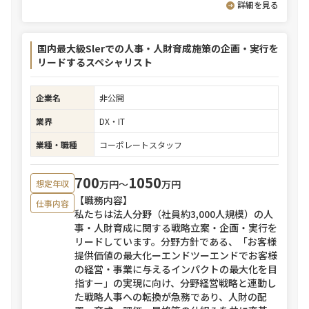
詳細を見る
国内最大級Slerでの人事・人財育成施策の企画・実行を
リードするスペシャリスト
企業名
非公開
業界
DX・IT
業種・職種
コーポレートスタッフ
700
1050
万円〜
万円
想定年収
【職務内容】
仕事内容
私たちは法人分野（社員約3,000人規模）の人
事・人財育成に関する戦略立案・企画・実行を
リードしています。分野方針である、「お客様
提供価値の最大化ーエンドツーエンドでお客様
の経営・事業に与えるインパクトの最大化を目
指すー」の実現に向け、分野経営戦略と連動し
た戦略人事への転換が急務であり、人財の配