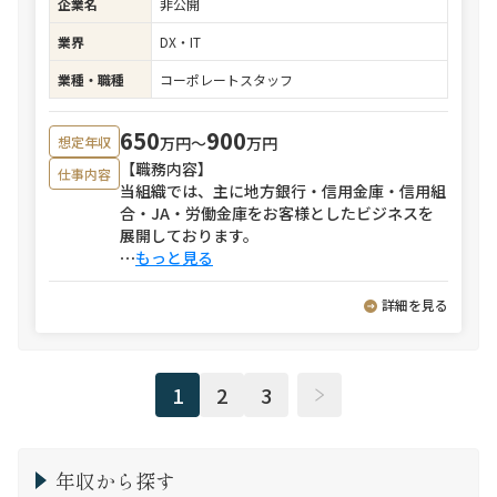
企業名
非公開
業界
DX・IT
業種・職種
コーポレートスタッフ
650
900
万円〜
万円
想定年収
【職務内容】
仕事内容
当組織では、主に地方銀行・信用金庫・信用組
合・JA・労働金庫をお客様としたビジネスを
展開しております。
⋯
もっと見る
詳細を見る
1
2
3
年収から探す