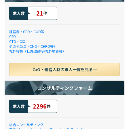
21
求人数
件
経営者・CEO・COO等
CFO
CTO・CIO
その他CxO（CMO・CHRO等）
社外役員（社外取締役/社外監査役）
CxO・経営人材の求人一覧を見る
コンサルティングファーム
2296
求人数
件
総合コンサルティング