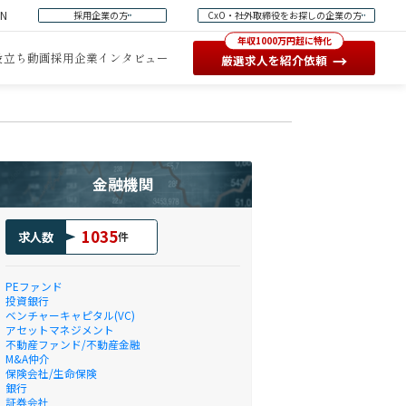
EN
採用企業の方
CxO・社外取締役をお探しの企業の方
年収1000万円超に特化
役立ち動画
採用企業インタビュー
→
厳選求人を紹介依頼
金融機関
1035
求人数
件
PEファンド
投資銀行
ベンチャーキャピタル(VC)
アセットマネジメント
不動産ファンド/不動産金融
M&A仲介
保険会社/生命保険
銀行
証券会社