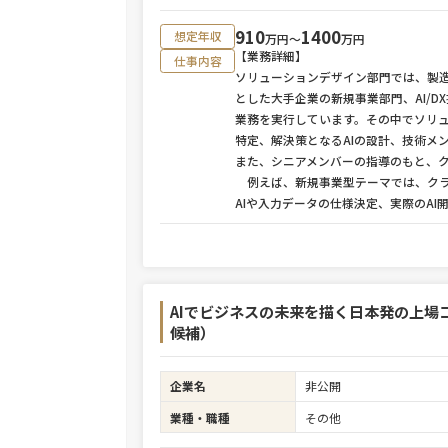
910
1400
想定年収
万円〜
万円
【業務詳細】
仕事内容
ソリューションデザイン部門では、製造
とした大手企業の新規事業部門、AI/
業務を実行しています。その中でソリ
特定、解決策となるAIの設計、技術メ
また、シニアメンバーの指導のもと、
例えば、新規事業型テーマでは、クラ
AIや入力データの仕様決定、実際のA
AIでビジネスの未来を描く日本発の上場
候補）
企業名
非公開
業種・職種
その他