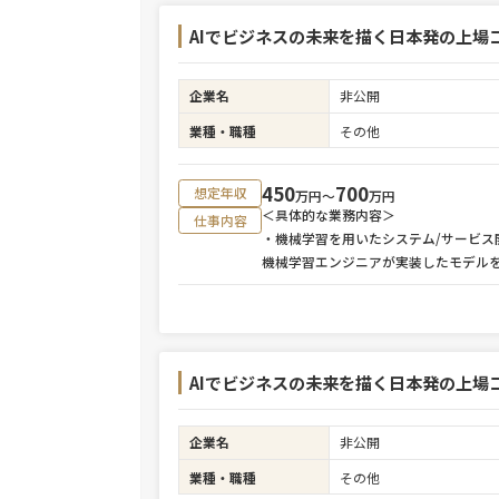
AIでビジネスの未来を描く日本発の上場
企業名
非公開
業種・職種
その他
450
700
想定年収
万円〜
万円
＜具体的な業務内容＞
仕事内容
・機械学習を用いたシステム/サービス
機械学習エンジニアが実装したモデル
AIでビジネスの未来を描く日本発の上場
企業名
非公開
業種・職種
その他