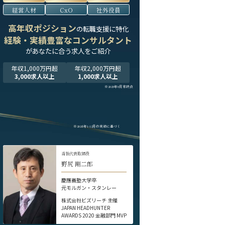
経営人材
CxO
社外役員
高年収ポジション
の転職支援に特化
経験・実績豊富なコンサルタント
が
あなたに合う求人をご紹介
年収1,000万円超
年収2,000万円超
3,000求人以上
1,000求人以上
※2025年9月末時点
※2024年1-12月の実績に基づく
当社代表取締役
野尻 剛二郎
慶應義塾大学卒
元モルガン・スタンレー
株式会社ビズリーチ 主催
JAPAN HEADHUNTER
AWARDS 2020 金融部門 MVP