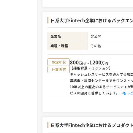
日系大手Fintech企業におけるバック
企業名
非公開
業種・職種
その他
800
1200
想定年収
万円〜
万円
【採用背景・ミッション】
仕事内容
キャッシュレスサービスを導入する加
済端末・決済センターまでをワンスト
10年以上の歴史のあるサービスですが
ビスの開発に着手しています。
⋯
もっ
日系大手Fintech企業におけるプロダク