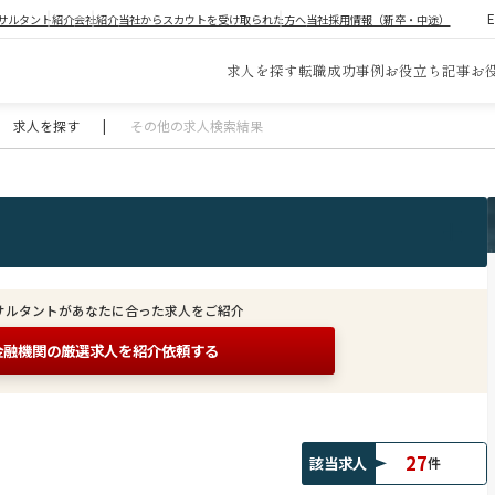
サルタント紹介
会社紹介
当社からスカウトを受け取られた方へ
当社採用情報（新卒・中途）
求人を探す
転職成功事例
お役立ち記事
お
求人を探す
|
その他の求人検索結果
サルタントがあなたに合った求人をご紹介
金融機関の
厳選求人を紹介依頼する
27
該当求人
件