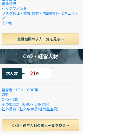
信託銀行
ヘッジファンド
リスク管理・監査(監査・内部統制・セキュリテ
ィ)
その他
金融機関の求人一覧を見る
CxO・経営人材
21
求人数
件
経営者・CEO・COO等
CFO
CTO・CIO
その他CxO（CMO・CHRO等）
社外役員（社外取締役/社外監査役）
CxO・経営人材の求人一覧を見る