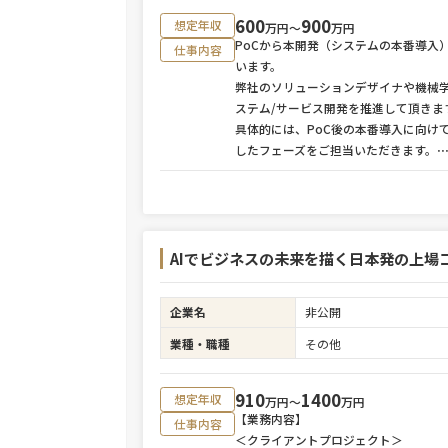
600
900
想定年収
万円〜
万円
PoCから本開発（システムの本番導入
仕事内容
います。
弊社のソリューションデザイナや機械
ステム/サービス開発を推進して頂きま
具体的には、PoC後の本番導入に向け
したフェーズをご担当いただきます。
AIでビジネスの未来を描く日本発の上場
企業名
非公開
業種・職種
その他
910
1400
想定年収
万円〜
万円
【業務内容】
仕事内容
＜クライアントプロジェクト＞