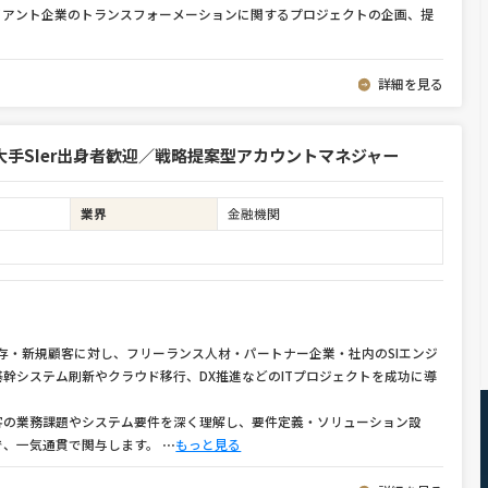
イアント企業のトランスフォーメーションに関するプロジェクトの企画、提
詳細を見る
手SIer出身者歓迎／戦略提案型アカウントマネジャー
業界
金融機関
存・新規顧客に対し、フリーランス人材・パートナー企業・社内のSIエンジ
幹システム刷新やクラウド移行、DX推進などのITプロジェクトを成功に導
客の業務課題やシステム要件を深く理解し、要件定義・ソリューション設
で、一気通貫で関与します。
⋯
もっと見る