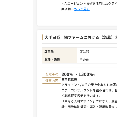
・AIエージェント技術を活用したクラ
案活動
⋯
もっと見る
大手日系上場ファームにおける【急募】大
企業名
非公開
業種・職種
その他
800
1300
想定年収
万円〜
万円
■業務概要
仕事内容
クライアント/大手企業を中心とした既
ニア／コンサルタントを組み合わせ、基
く戦略提案営業を行います。
「単なる人材アサイン」ではなく、顧
計・開発体制構築・導入・運用改善ま