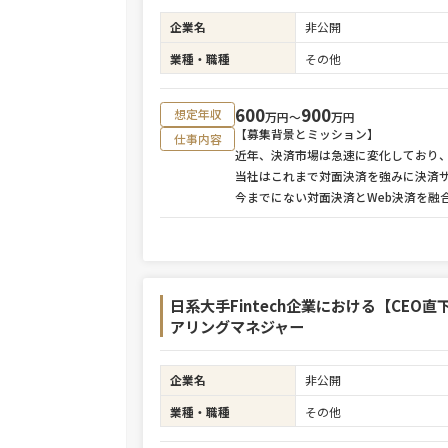
企業名
非公開
業種・職種
その他
600
900
想定年収
万円〜
万円
【募集背景とミッション】
仕事内容
近年、決済市場は急速に変化しており
当社はこれまで対面決済を強みに決済
今までにない対面決済とWeb決済を融
日系大手Fintech企業における【CEO直
アリングマネジャー
企業名
非公開
業種・職種
その他