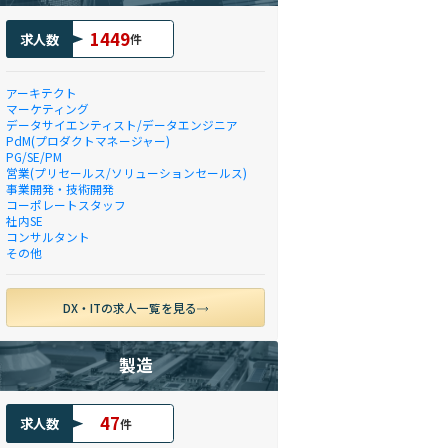
1449
求人数
件
アーキテクト
マーケティング
データサイエンティスト/データエンジニア
PdM(プロダクトマネージャー)
PG/SE/PM
営業(プリセールス/ソリューションセールス)
事業開発・技術開発
コーポレートスタッフ
社内SE
コンサルタント
その他
DX・ITの求人一覧を見る
製造
47
求人数
件