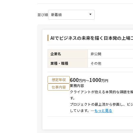
並び順
AIでビジネスの未来を描く日本発の上場コ
企業名
非公開
業種・職種
その他
600
1000
想定年収
万円〜
万円
業務内容
仕事内容
クライアントが抱える本質的な課題を解
す。
プロジェクトの最上流から参画し、ビ
しています。
⋯
もっと見る