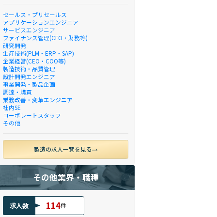
セールス・プリセールス
アプリケーションエンジニア
サービスエンジニア
ファイナンス管理(CFO・財務等)
研究開発
生産技術(PLM・ERP・SAP)
企業経営(CEO・COO等)
製造技術・品質管理
設計開発エンジニア
事業開発・製品企画
調達・購買
業務改善・変革エンジニア
社内SE
コーポレートスタッフ
その他
製造の求人一覧を見る
その他業界・職種
114
求人数
件