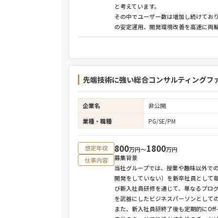
と考えています。
その中でユーザー数は増加し続けてお
の安定運用、開発環境改善を高速に両
先端技術に強い総合コンサルティングフ
企業名
非公開
業種・職種
PG/SE/PM
800
1800
想定年収
万円〜
万円
募集背景
仕事内容
当社グループでは、授業や趣味以外で
開発をしていない）を新卒社員として毎
び新入社員研修を通じて、単なるプロ
を武器にしたビジネスパーソンとして
また、新入社員研終了後も定期的にOf