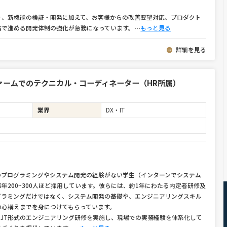
り、新機能の検証・開発に加えて、お客様からの改善要望対応、プロダクト
輪で進める開発体制の強化が急務になっています。
⋯
もっと見る
詳細を見る
ァームでのテクニカル・コーディネーター（HR所属）
業界
DX・IT
のプログラミングやシステム開発の経験がない学生（インターンでシステム
年200~300人ほど採用しています。彼らには、約1年にわたる内定者研修及
グラミングだけではなく、システム開発の基礎や、エンジニアリングスキル
の心構えまでを身につけてもらっています。
f-JT形式のエンジニアリング研修を実施し、現場での実務経験を体系化して