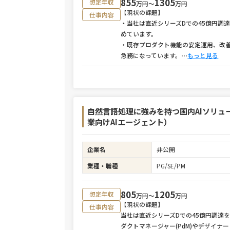
855
1305
想定年収
万円〜
万円
【現状の課題】
仕事内容
・当社は直近シリーズDでの45億円調
めています。
・既存プロダクト機能の安定運用、改
急務になっています。
⋯
もっと見る
自然言語処理に強みを持つ国内AIソリ
業向けAIエージェント）
企業名
非公開
業種・職種
PG/SE/PM
805
1205
想定年収
万円〜
万円
【現状の課題】
仕事内容
当社は直近シリーズDでの45億円調達
ダクトマネージャー(PdM)やデザイ