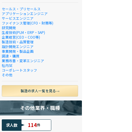
セールス・プリセールス
アプリケーションエンジニア
サービスエンジニア
ファイナンス管理(CFO・財務等)
研究開発
生産技術(PLM・ERP・SAP)
企業経営(CEO・COO等)
製造技術・品質管理
設計開発エンジニア
事業開発・製品企画
調達・購買
業務改善・変革エンジニア
社内SE
コーポレートスタッフ
その他
製造の求人一覧を見る
その他業界・職種
114
求人数
件