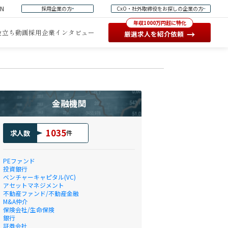
EN
採用企業の方
CxO・社外取締役をお探しの企業の方
年収1000万円超に特化
役立ち動画
採用企業インタビュー
→
厳選求人を紹介依頼
金融機関
1035
求人数
件
PEファンド
投資銀行
ベンチャーキャピタル(VC)
アセットマネジメント
不動産ファンド/不動産金融
M&A仲介
保険会社/生命保険
銀行
証券会社