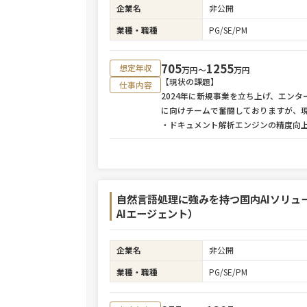
企業名
非公開
業種・職種
PG/SE/PM
705
1255
想定年収
万円〜
万円
【現状の課題】
仕事内容
2024年に新規事業を立ち上げ、エン
に向けチームで奮闘しておりますが、
・ドキュメント解析エンジンの精度向
自然言語処理に強みを持つ国内AIソリュ
AIエージェント）
企業名
非公開
業種・職種
PG/SE/PM