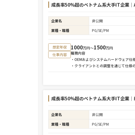
成長率50%超のベトナム系大手IT企業｜A
企業名
非公開
業種・職種
PG/SE/PM
1000
1500
想定年収
万円〜
万円
職務内容
仕事内容
・OEMおよびシステムハードウェア仕
・クライアントとの調整を通じて仕様
成長率50%超のベトナム系大手IT企業｜
企業名
非公開
業種・職種
PG/SE/PM