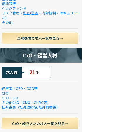
信託銀行
ヘッジファンド
リスク管理・監査(監査・内部統制・セキュリテ
ィ)
その他
金融機関の求人一覧を見る
CxO・経営人材
21
求人数
件
経営者・CEO・COO等
CFO
CTO・CIO
その他CxO（CMO・CHRO等）
社外役員（社外取締役/社外監査役）
CxO・経営人材の求人一覧を見る