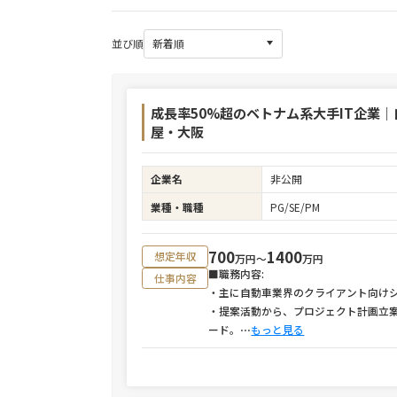
並び順
成長率50%超のベトナム系大手IT企業｜
屋・大阪
企業名
非公開
業種・職種
PG/SE/PM
700
1400
想定年収
万円〜
万円
■職務内容:
仕事内容
・主に自動車業界のクライアント向け
・提案活動から、プロジェクト計画立
ード。
⋯
もっと見る