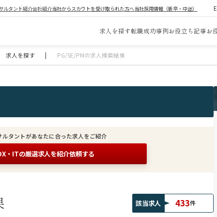
サルタント紹介
会社紹介
当社からスカウトを受け取られた方へ
当社採用情報（新卒・中途）
求人を探す
転職成功事例
お役立ち記事
お
求人を探す
|
PG/SE/PMの求人検索結果
サルタントがあなたに合った求人をご紹介
DX・ITの
厳選求人を紹介依頼する
果
433
該当求人
件