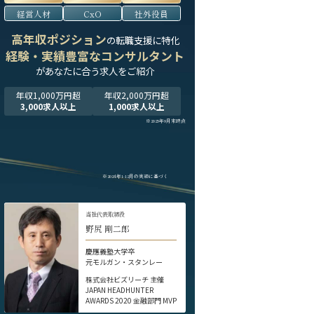
経営人材
CxO
社外役員
高年収ポジション
の転職支援に特化
経験・実績豊富なコンサルタント
が
あなたに合う求人をご紹介
年収1,000万円超
年収2,000万円超
3,000求人以上
1,000求人以上
※2025年9月末時点
※2024年1-12月の実績に基づく
当社代表取締役
野尻 剛二郎
慶應義塾大学卒
元モルガン・スタンレー
株式会社ビズリーチ 主催
JAPAN HEADHUNTER
AWARDS 2020 金融部門 MVP