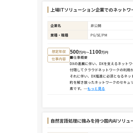
上場ITソリューション企業でのネットワー
企業名
非公開
業種・職種
PG/SE/PM
500
1100
想定年収
万円〜
万円
■仕事概要
仕事内容
DXの進展に伴い、DXを支えるネット
付随してクラウドネットワークの利用
それに伴い、DX推進に必須となるネットワー
約を解き放ったネットワークのセキュリ
素です。
⋯
もっと見る
自然言語処理に強みを持つ国内AIソリュ