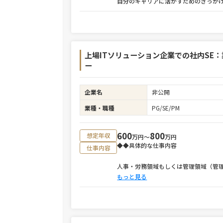
自分のキャリアに活かすためのきっか
上場ITソリューション企業での社内SE
ー
企業名
非公開
業種・職種
PG/SE/PM
600
800
想定年収
万円〜
万円
◆◆具体的な仕事内容
仕事内容
人事・労務領域もしくは管理領域（管
もっと見る