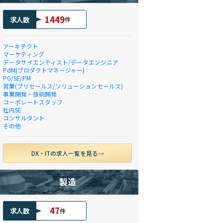
1449
求人数
件
アーキテクト
マーケティング
データサイエンティスト/データエンジニア
PdM(プロダクトマネージャー)
PG/SE/PM
営業(プリセールス/ソリューションセールス)
事業開発・技術開発
コーポレートスタッフ
社内SE
コンサルタント
その他
DX・ITの求人一覧を見る
製造
47
求人数
件