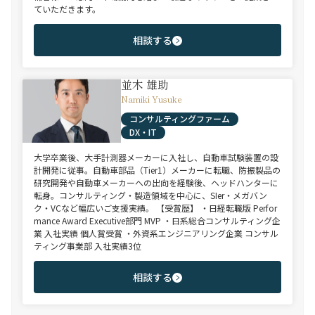
ていただきます。
相談する
並木 雄助
Namiki Yusuke
コンサルティングファーム
DX・IT
大学卒業後、大手計測器メーカーに入社し、自動車試験装置の設
計開発に従事。自動車部品（Tier1）メーカーに転職、防振製品の
研究開発や自動車メーカーへの出向を経験後、ヘッドハンターに
転身。コンサルティング・製造領域を中心に、SIer・メガバン
ク・VCなど幅広いご支援実績。 【受賞歴】 ・日経転職版 Perfor
mance Award Executive部門 MVP ・日系総合コンサルティング企
業 入社実績 個人賞受賞 ・外資系エンジニアリング企業 コンサル
ティング事業部 入社実績3位
相談する