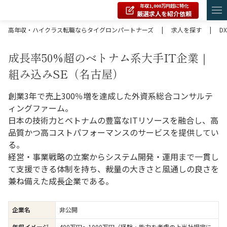
年収1,000万円超に特化
厳選求人を紹介依頼
高年収・ハイクラス転職ならタイグロンパートナーズ
|
求人を探す
|
DX
成長率50%超のベトナム系大手IT企業｜
組み込みSE（名古屋）
創業3年で売上300％増を達成した外資系総合コンサルテ
ィングファーム。
日本の技術力とベトナムの豊富なITリソースを融合し、高
品質かつ高コストパフォーマンスのサービスを提供してい
る。
経営・事業戦略の立案からシステム開発・運用まで一貫し
て支援できる体制を持ち、裁量の大きさと風通しの良さを
兼ね備えた成長企業である。
企業名
非公開
年収イメージ
400万円〜1000万円（経験・能力を考慮の上当社規定に