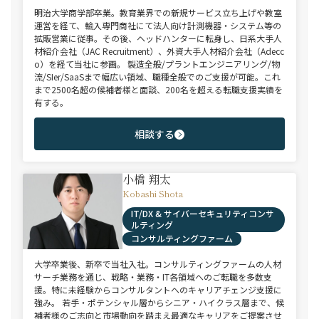
明治大学商学部卒業。教育業界での新規サービス立ち上げや教室
運営を経て、輸入専門商社にて法人向け計測機器・システム等の
拡販営業に従事。その後、ヘッドハンターに転身し、日系大手人
材紹介会社（JAC Recruitment）、外資大手人材紹介会社（Adecc
o）を経て当社に参画。 製造全般/プラントエンジニアリング/物
流/SIer/SaaSまで幅広い領域、職種全般でのご支援が可能。これ
まで2500名超の候補者様と面談、200名を超える転職支援実績を
有する。
相談する
小橋 翔太
Kobashi Shota
IT/DX & サイバーセキュリティコンサ
ルティング
コンサルティングファーム
大学卒業後、新卒で当社入社。コンサルティングファームの人材
サーチ業務を通じ、戦略・業務・IT各領域へのご転職を多数支
援。特に未経験からコンサルタントへのキャリアチェンジ支援に
強み。 若手・ポテンシャル層からシニア・ハイクラス層まで、候
補者様のご志向と市場動向を踏まえ最適なキャリアをご提案させ