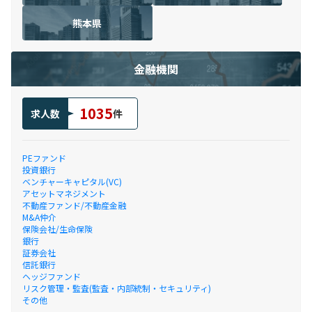
熊本県
金融機関
1035
求人数
件
PEファンド
投資銀行
ベンチャーキャピタル(VC)
アセットマネジメント
不動産ファンド/不動産金融
M&A仲介
保険会社/生命保険
銀行
証券会社
信託銀行
ヘッジファンド
リスク管理・監査(監査・内部統制・セキュリティ)
その他