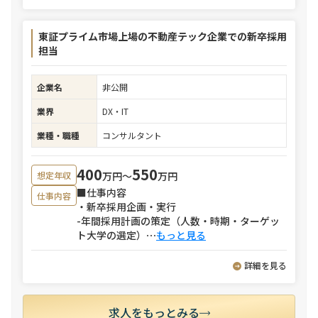
東証プライム市場上場の不動産テック企業での新卒採用
担当
企業名
非公開
業界
DX・IT
業種・職種
コンサルタント
400
550
万円〜
万円
想定年収
■仕事内容
仕事内容
・新卒採用企画・実行
-年間採用計画の策定（人数・時期・ターゲッ
ト大学の選定）
⋯
もっと見る
詳細を見る
求人をもっとみる