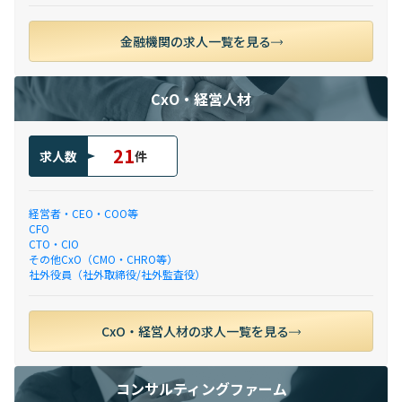
金融機関の求人一覧を見る
CxO・経営人材
21
求人数
件
経営者・CEO・COO等
CFO
CTO・CIO
その他CxO（CMO・CHRO等）
社外役員（社外取締役/社外監査役）
CxO・経営人材の求人一覧を見る
コンサルティングファーム