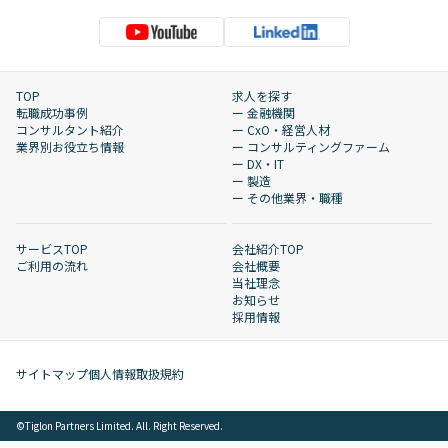
TOP
求人を探す
転職成功事例
ー 金融機関
コンサルタント紹介
ー CxO・経営人材
業界別お役立ち情報
ー コンサルティングファーム
ー DX・IT
ー 製造
ー その他業界・職種
サービスTOP
会社紹介TOP
ご利用の流れ
会社概要
当社理念
お知らせ
採用情報
サイトマップ
個人情報取扱規約
©︎Tiglon Partners Limited. All. Right Reserved.