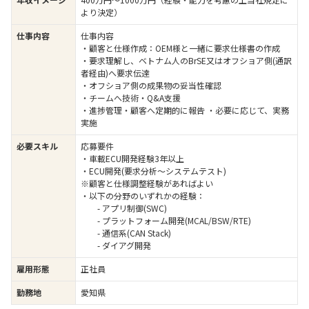
より決定）
仕事内容
仕事内容
・顧客と仕様作成：OEM様と一緒に要求仕様書の作成
・要求理解し、ベトナム人のBrSE又はオフショア側(通訳
者経由)へ要求伝達
・オフショア側の成果物の妥当性確認
・チームへ技術・Q&A支援
・進捗管理・顧客へ定期的に報告 ・必要に応じて、実務
実施
必要スキル
応募要件
・車載ECU開発経験3年以上
・ECU開発(要求分析～システムテスト)
※顧客と仕様調整経験があればよい
・以下の分野のいずれかの経験：
- アプリ制御(SWC)
- プラットフォーム開発(MCAL/BSW/RTE)
- 通信系(CAN Stack)
- ダイアグ開発
雇用形態
正社員
勤務地
愛知県