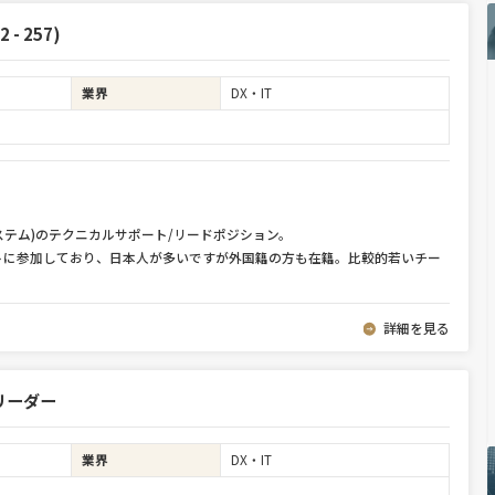
2 - 257)
業界
DX・IT
システム)のテクニカルサポート/リードポジション。
トに参加しており、日本人が多いですが外国籍の方も在籍。比較的若いチー
詳細を見る
リーダー
業界
DX・IT