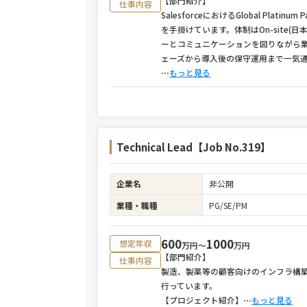
【部門紹介】
仕事内容
SalesforceにおけるGlobal Pl
を手掛けています。体制はOn-site(日本
ーとコミュニケーションを図りながら
ェーズから導入後の保守運用まで一気
⋯
もっと見る
Technical Lead【Job No.319】
企業名
非公開
業種・職種
PG/SE/PM
600
1000
想定年収
万円〜
万円
【部門紹介】
仕事内容
製造、製薬等の顧客向けのインフラ構築
行っています。
【プロジェクト紹介】
⋯
もっと見る