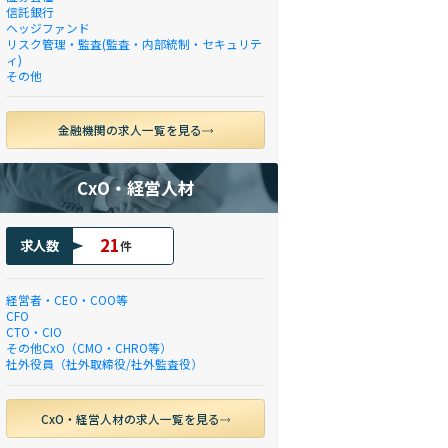
信託銀行
ヘッジファンド
リスク管理・監査(監査・内部統制・セキュリテ
ィ)
その他
金融機関の求人一覧を見る
CxO・経営人材
21
求人数
件
経営者・CEO・COO等
CFO
CTO・CIO
その他CxO（CMO・CHRO等）
社外役員（社外取締役/社外監査役）
CxO・経営人材の求人一覧を見る