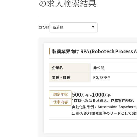
の求人検索結果
並び順
製薬業界向け RPA (Robotech Proces
企業名
非公開
業種・職種
PG/SE/PM
500
1000
想定年収
万円〜
万円
*自動化製品 Bot導入、作成案件経
仕事内容
自動化製品例：Automaion Anywhere、 U
1. RPA BOT開発案件のリードとしてSDLC (S