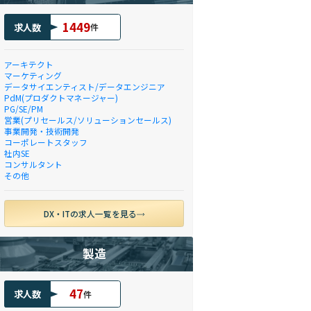
1449
求人数
件
アーキテクト
マーケティング
データサイエンティスト/データエンジニア
PdM(プロダクトマネージャー)
PG/SE/PM
営業(プリセールス/ソリューションセールス)
事業開発・技術開発
コーポレートスタッフ
社内SE
コンサルタント
その他
DX・ITの求人一覧を見る
製造
47
求人数
件