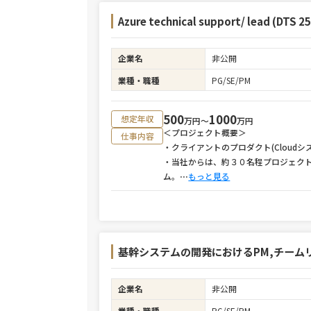
Azure technical support/ lead (DTS 25
企業名
非公開
業種・職種
PG/SE/PM
500
1000
想定年収
万円〜
万円
＜プロジェクト概要＞
仕事内容
・クライアントのプロダクト(Cloud
・当社からは、約３０名程プロジェク
ム。
⋯
もっと見る
基幹システムの開発におけるPM,チーム
企業名
非公開
業種・職種
PG/SE/PM