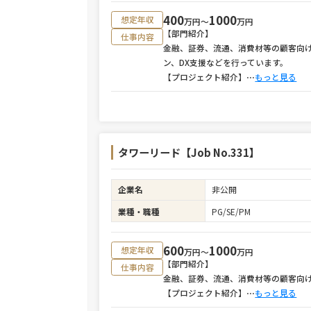
400
1000
想定年収
万円〜
万円
【部門紹介】
仕事内容
金融、証券、流通、消費材等の顧客向
ン、DX支援などを行っています。
【プロジェクト紹介】
⋯
もっと見る
タワーリード【Job No.331】
企業名
非公開
業種・職種
PG/SE/PM
600
1000
想定年収
万円〜
万円
【部門紹介】
仕事内容
金融、証券、流通、消費材等の顧客向
【プロジェクト紹介】
⋯
もっと見る