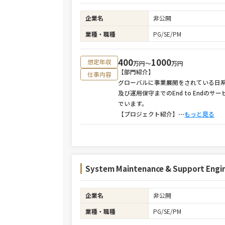
企業名
非公開
業種・職種
PG/SE/PM
400
1000
想定年収
万円〜
万円
【部門紹介】
仕事内容
グローバルに事業展開をされている日
及び運用保守までのEnd to End
でいます。
【プロジェクト紹介】
⋯
もっと見る
System Maintenance & Support Eng
企業名
非公開
業種・職種
PG/SE/PM