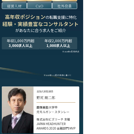
経営人材
CxO
社外役員
高年収ポジション
の転職支援に特化
経験・実績豊富なコンサルタント
が
あなたに合う求人をご紹介
年収1,000万円超
年収2,000万円超
3,000求人以上
1,000求人以上
※2025年9月末時点
※2024年1-12月の実績に基づく
当社代表取締役
野尻 剛二郎
慶應義塾大学卒
元モルガン・スタンレー
株式会社ビズリーチ 主催
JAPAN HEADHUNTER
AWARDS 2020 金融部門 MVP