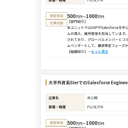
500
1000
想定年収
万円〜
万円
【部門紹介】
仕事内容
本ユニットではSAPやSalesfor
ムの導入、維持管理を担当しています。
されており、グローバルメンバーとコ
ムベンダーとして、構想策定フェーズ
【組織紹介】
⋯
もっと見る
大手外資系SIerでのSalesforce Engineer /
企業名
非公開
業種・職種
PG/SE/PM
500
1000
想定年収
万円〜
万円