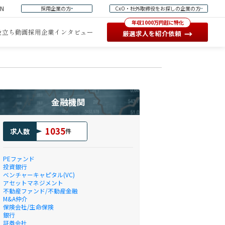
EN
採用企業の方
CxO・社外取締役をお探しの企業の方
年収1000万円超に特化
役立ち動画
採用企業インタビュー
→
厳選求人を紹介依頼
金融機関
1035
求人数
件
PEファンド
投資銀行
ベンチャーキャピタル(VC)
アセットマネジメント
不動産ファンド/不動産金融
M&A仲介
保険会社/生命保険
銀行
証券会社