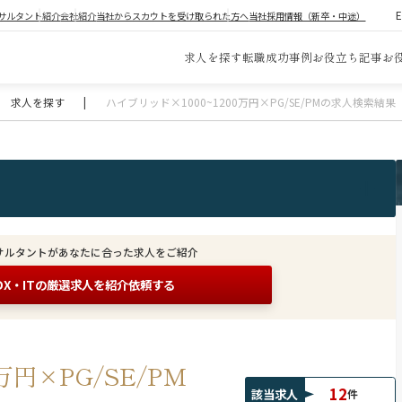
サルタント紹介
会社紹介
当社からスカウトを受け取られた方へ
当社採用情報（新卒・中途）
求人を探す
転職成功事例
お役立ち記事
お
求人を探す
|
ハイブリッド×1000~1200万円×PG/SE/PMの求人検索結果
サルタントがあなたに合った求人をご紹介
DX・ITの
厳選求人を紹介依頼する
万円×PG/SE/PM
12
該当求人
件