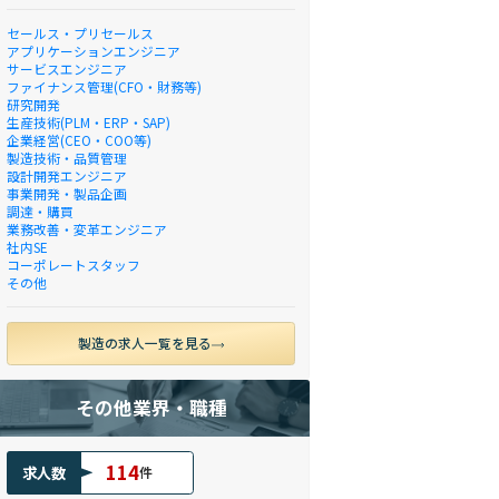
セールス・プリセールス
アプリケーションエンジニア
サービスエンジニア
ファイナンス管理(CFO・財務等)
研究開発
生産技術(PLM・ERP・SAP)
企業経営(CEO・COO等)
製造技術・品質管理
設計開発エンジニア
事業開発・製品企画
調達・購買
業務改善・変革エンジニア
社内SE
コーポレートスタッフ
その他
製造の求人一覧を見る
その他業界・職種
114
求人数
件