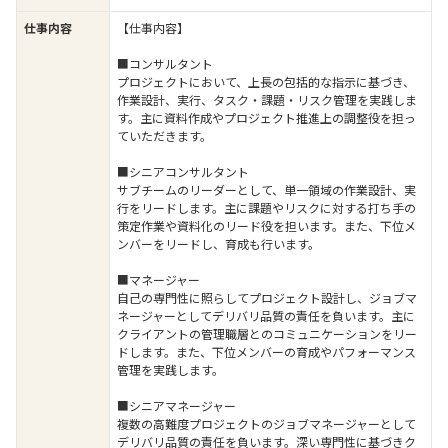
仕事内容
【仕事内容】
■コンサルタント
プロジェクトにおいて、上長の包括的な指示に基づき、
作業設計、実行、タスク・課題・リスク管理を実践しま
す。主に資料作成やプロジェクト推進上の調整役を担っ
ていただきます。
■シニアコンサルタント
サブチームのリーダーとして、単一領域の作業設計、実
行をリードします。主に課題やリスクに対する打ち手の
策定作業や資料化のリード役を担います。また、下位メ
ンバーをリードし、育成も行います。
■マネージャー
自己の専門性に照らしてプロジェクト設計し、ジョブマ
ネージャーとしてデリバリ品質の責任を負います。主に
クライアントの管理職層とのコミュニケーションをリー
ドします。また、下位メンバーの育成やパフォーマンス
管理を実践します。
■シニアマネージャー
複数の高難度プロジェクトのジョブマネージャーとして
デリバリ品質の責任を負います。深い専門性に基づきク