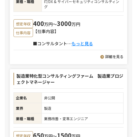
業種・職種
IT/DX & サイバーセキュリティコンサルティン
グ
400
3000
万円〜
万円
想定年収
【仕事内容】
仕事内容
■コンサルタント
⋯
もっと見る
詳細を見る
製造業特化型コンサルティングファーム 製造業プロジ
ェクトマネージャー
企業名
非公開
業界
製造
業種・職種
業務改善・変革エンジニア
650
1500
万円〜
万円
想定年収