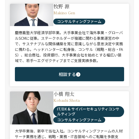
牧野 源
Makino Gen
コンサルティングファーム
慶應義塾大学経済学部卒業。大手事業会社で海外事業・グローバ
ルSCMに従事。ステークホルダーが複雑に関わる事業運営の中
で、サステナブルな関係構築を常に意識しながら意思決定や実務
に携わる。ヘッドハンターに転身後、コンサル（戦略・総合・FA
S）、総合商社、投資銀行、大手事業会社を始めとする幅広い領
域で、若手～エグゼクティブまでご支援実績多数。
相談する
小橋 翔太
Kobashi Shota
IT/DX & サイバーセキュリティコンサ
ルティング
コンサルティングファーム
大学卒業後、新卒で当社入社。コンサルティングファームの人材
サーチ業務を通じ、戦略・業務・IT各領域へのご転職を多数支