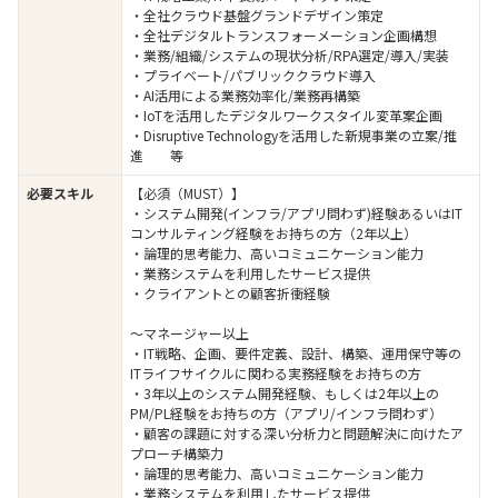
・全社クラウド基盤グランドデザイン策定
・全社デジタルトランスフォーメーション企画構想
・業務/組織/システムの現状分析/RPA選定/導入/実装
・プライベート/パブリッククラウド導入
・AI活用による業務効率化/業務再構築
・IoTを活用したデジタルワークスタイル変革案企画
・Disruptive Technologyを活用した新規事業の立案/推
進 等
必要スキル
【必須（MUST）】
・システム開発(インフラ/アプリ問わず)経験あるいはIT
コンサルティング経験をお持ちの方（2年以上）
・論理的思考能力、高いコミュニケーション能力
・業務システムを利用したサービス提供
・クライアントとの顧客折衝経験
～マネージャー以上
・IT戦略、企画、要件定義、設計、構築、運用保守等の
ITライフサイクルに関わる実務経験をお持ちの方
・3年以上のシステム開発経験、もしくは2年以上の
PM/PL経験をお持ちの方（アプリ/インフラ問わず）
・顧客の課題に対する深い分析力と問題解決に向けたア
プローチ構築力
・論理的思考能力、高いコミュニケーション能力
・業務システムを利用したサービス提供