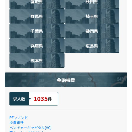
宮城県
秋田県
群馬県
埼玉県
千葉県
静岡県
兵庫県
広島県
熊本県
金融機関
1035
求人数
件
PEファンド
投資銀行
ベンチャーキャピタル(VC)