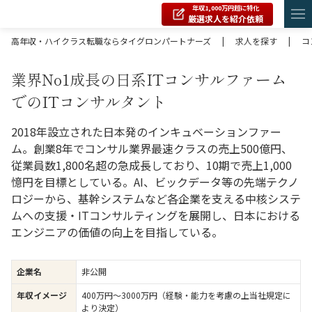
年収1,000万円超に特化
厳選求人を紹介依頼
高年収・ハイクラス転職ならタイグロンパートナーズ
|
求人を探す
|
コ
業界No1成長の日系ITコンサルファーム
でのITコンサルタント
2018年設立された⽇本発のインキュベーションファー
ム。創業8年でコンサル業界最速クラスの売上500億円、
従業員数1,800名超の急成長しており、10期で売上1,000
憶円を目標としている。AI、ビックデータ等の先端テクノ
ロジーから、基幹システムなど各企業を支える中核システ
ムへの支援・ITコンサルティングを展開し、⽇本における
エンジニアの価値の向上を目指している。
企業名
非公開
年収イメージ
400万円〜3000万円（経験・能力を考慮の上当社規定に
より決定）