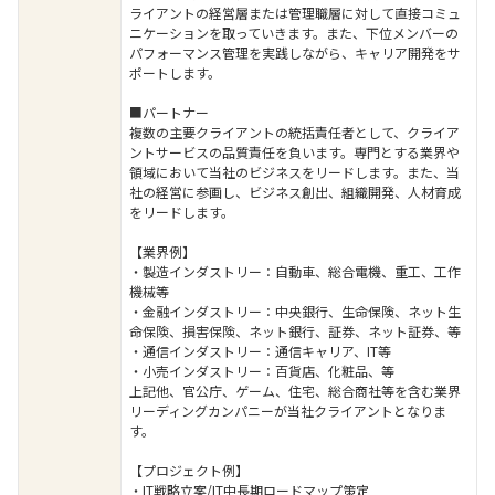
ライアントの経営層または管理職層に対して直接コミュ
ニケーションを取っていきます。また、下位メンバーの
パフォーマンス管理を実践しながら、キャリア開発をサ
ポートします。
■パートナー
複数の主要クライアントの統括責任者として、クライア
ントサービスの品質責任を負います。専門とする業界や
領域において当社のビジネスをリードします。また、当
社の経営に参画し、ビジネス創出、組織開発、人材育成
をリードします。
【業界例】
・製造インダストリー：自動車、総合電機、重工、工作
機械等
・金融インダストリー：中央銀行、生命保険、ネット生
命保険、損害保険、ネット銀行、証券、ネット証券、等
・通信インダストリー：通信キャリア、IT等
・小売インダストリー：百貨店、化粧品、等
上記他、官公庁、ゲーム、住宅、総合商社等を含む業界
リーディングカンパニーが当社クライアントとなりま
す。
【プロジェクト例】
・IT戦略立案/IT中長期ロードマップ策定