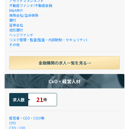
アセットマネジメント
不動産ファンド/不動産金融
M&A仲介
保険会社/生命保険
銀行
証券会社
信託銀行
ヘッジファンド
リスク管理・監査(監査・内部統制・セキュリティ)
その他
金融機関の求人一覧を見る
CxO・経営人材
21
求人数
件
経営者・CEO・COO等
CFO
CTO・CIO