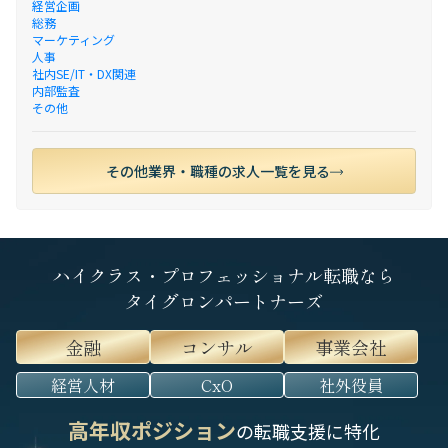
経営企画
総務
マーケティング
人事
社内SE/IT・DX関連
内部監査
その他
その他業界・職種の求人一覧を見る
ハイクラス・プロフェッショナル転職なら
タイグロンパートナーズ
金融
コンサル
事業会社
経営人材
CxO
社外役員
高年収ポジション
の転職支援に特化