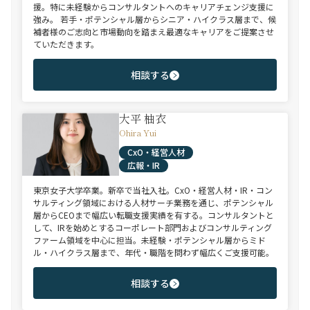
援。特に未経験からコンサルタントへのキャリアチェンジ支援に
強み。 若手・ポテンシャル層からシニア・ハイクラス層まで、候
補者様のご志向と市場動向を踏まえ最適なキャリアをご提案させ
ていただきます。
相談する
大平 柚衣
Ohira Yui
CxO・経営人材
広報・IR
東京女子大学卒業。新卒で当社入社。CxO・経営人材・IR・コン
サルティング領域における人材サーチ業務を通じ、ポテンシャル
層からCEOまで幅広い転職支援実績を有する。コンサルタントと
して、IRを始めとするコーポレート部門およびコンサルティング
ファーム領域を中心に担当。未経験・ポテンシャル層からミド
ル・ハイクラス層まで、年代・職階を問わず幅広くご支援可能。
相談する