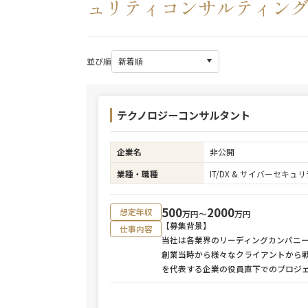
ュリティコンサルティン
並び順
テクノロジーコンサルタント
企業名
非公開
業種・職種
IT/DX & サイバーセキ
500
2000
想定年収
万円〜
万円
【募集背景】
仕事内容
当社は各業界のリーディングカンパニー
創業当時から様々なクライアントから
を代表する企業の役員直下でのプロジ