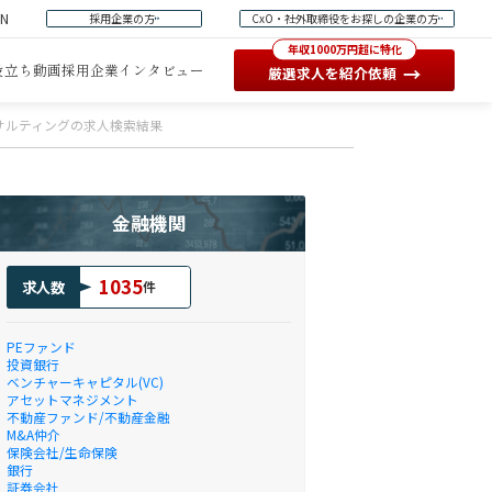
EN
採用企業の方
CxO・社外取締役をお探しの企業の方
年収1000万円超に特化
役立ち動画
採用企業インタビュー
→
厳選求人を紹介依頼
コンサルティングの求人検索結果
金融機関
1035
求人数
件
PEファンド
投資銀行
ベンチャーキャピタル(VC)
アセットマネジメント
不動産ファンド/不動産金融
M&A仲介
保険会社/生命保険
銀行
証券会社