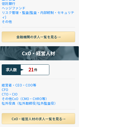
信託銀行
ヘッジファンド
リスク管理・監査(監査・内部統制・セキュリテ
ィ)
その他
金融機関の求人一覧を見る
CxO・経営人材
21
求人数
件
経営者・CEO・COO等
CFO
CTO・CIO
その他CxO（CMO・CHRO等）
社外役員（社外取締役/社外監査役）
CxO・経営人材の求人一覧を見る