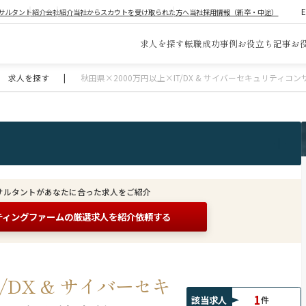
サルタント紹介
会社紹介
当社からスカウトを受け取られた方へ
当社採用情報（新卒・中途）
求人を探す
転職成功事例
お役立ち記事
お
求人を探す
|
秋田県×2000万円以上×IT/DX & サイバーセキュリティ
サルタントがあなたに合った求人をご紹介
ティングファームの
厳選求人を紹介依頼する
/DX & サイバーセキ
1
該当求人
件