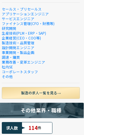
セールス・プリセールス
アプリケーションエンジニア
サービスエンジニア
ファイナンス管理(CFO・財務等)
研究開発
生産技術(PLM・ERP・SAP)
企業経営(CEO・COO等)
製造技術・品質管理
設計開発エンジニア
事業開発・製品企画
調達・購買
業務改善・変革エンジニア
社内SE
コーポレートスタッフ
その他
製造の求人一覧を見る
その他業界・職種
114
求人数
件