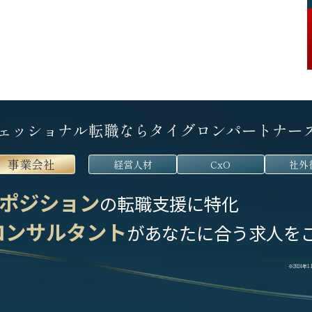
ェッショナル転職なら
タイグロンパートナー
事業会社
経営人材
CxO
社外
ポジション
の転職支援に特化
コンサルタント
が
あなたに合う求人を
※2024年