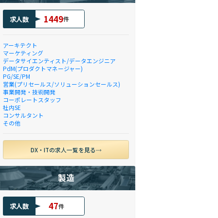
1449
求人数
件
アーキテクト
マーケティング
データサイエンティスト/データエンジニア
PdM(プロダクトマネージャー)
PG/SE/PM
営業(プリセールス/ソリューションセールス)
事業開発・技術開発
コーポレートスタッフ
社内SE
コンサルタント
その他
DX・ITの求人一覧を見る
製造
47
求人数
件