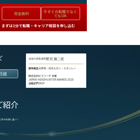
今すぐの
転職でなく
完全無料
てもOK
まずは1分で転職・キャリア相談を申し込む
ズ
野尻 剛二郎
当社代表取締役
慶應義塾大学卒／元モルガン・スタンレー
役員
株式会社ビズリーチ 主催
JAPAN HEADHUNTER AWARDS 2020
金融部門 MVP
ご紹介
1-12月の実績に基づく