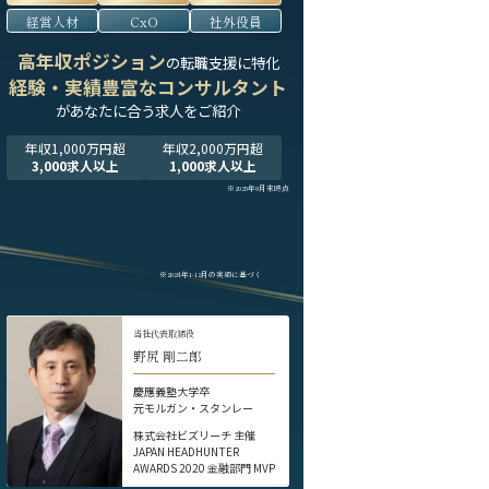
経営人材
CxO
社外役員
高年収ポジション
の転職支援に特化
経験・実績豊富なコンサルタント
が
あなたに合う求人をご紹介
年収1,000万円超
年収2,000万円超
3,000求人以上
1,000求人以上
※2025年9月末時点
※2024年1-12月の実績に基づく
当社代表取締役
野尻 剛二郎
慶應義塾大学卒
元モルガン・スタンレー
株式会社ビズリーチ 主催
JAPAN HEADHUNTER
AWARDS 2020 金融部門 MVP