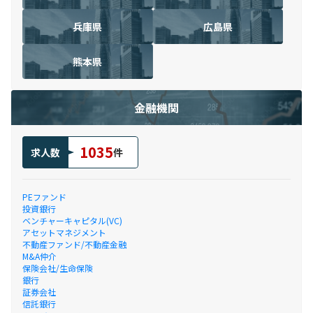
兵庫県
広島県
熊本県
金融機関
1035
求人数
件
PEファンド
投資銀行
ベンチャーキャピタル(VC)
アセットマネジメント
不動産ファンド/不動産金融
M&A仲介
保険会社/生命保険
銀行
証券会社
信託銀行