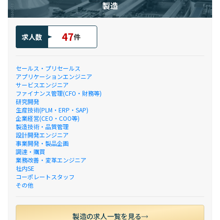
製造
47
求人数
件
セールス・プリセールス
アプリケーションエンジニア
サービスエンジニア
ファイナンス管理(CFO・財務等)
研究開発
生産技術(PLM・ERP・SAP)
企業経営(CEO・COO等)
製造技術・品質管理
設計開発エンジニア
事業開発・製品企画
調達・購買
業務改善・変革エンジニア
社内SE
コーポレートスタッフ
その他
製造の求人一覧を見る