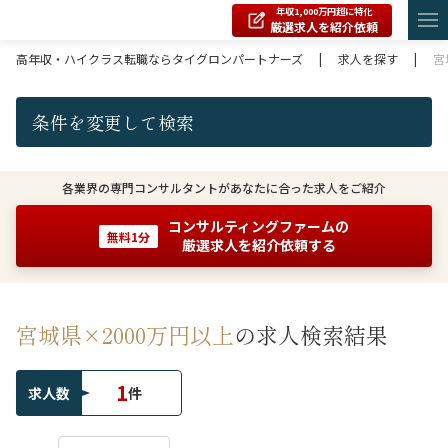
年収1,000万円超に特化
厳選求人を紹介依頼
高年収・ハイクラス転職ならタイグロンパートナーズ
|
求人を探す
|
宮
条件を変更して検索
各業界の専門コンサルタントがあなたに合った求人をご紹介
コンサルティングファームの
無料1分
厳選求人を紹介依頼する
宮城県×2000万円以上
の求人検索結果
1
求人数
件