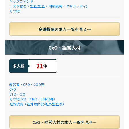
ヘッジファンド
リスク管理・監査(監査・内部統制・セキュリティ)
その他
金融機関の求人一覧を見る
CxO・経営人材
21
求人数
件
経営者・CEO・COO等
CFO
CTO・CIO
その他CxO（CMO・CHRO等）
社外役員（社外取締役/社外監査役）
CxO・経営人材の求人一覧を見る