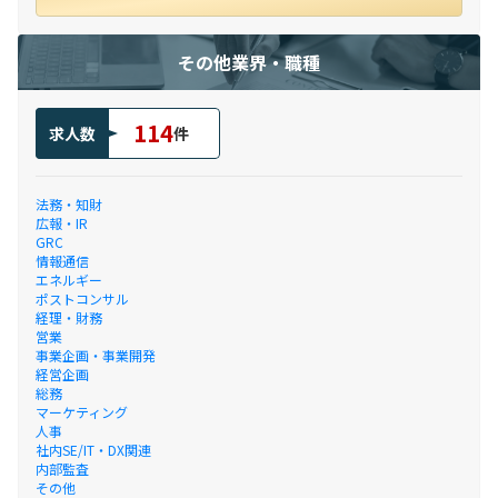
その他業界・職種
114
求人数
件
法務・知財
広報・IR
GRC
情報通信
エネルギー
ポストコンサル
経理・財務
営業
事業企画・事業開発
経営企画
総務
マーケティング
人事
社内SE/IT・DX関連
内部監査
その他