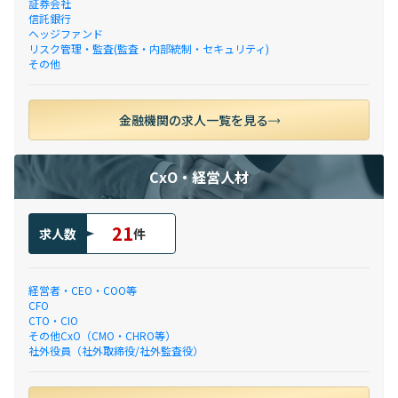
証券会社
信託銀行
ヘッジファンド
リスク管理・監査(監査・内部統制・セキュリティ)
その他
金融機関の求人一覧を見る
CxO・経営人材
21
求人数
件
経営者・CEO・COO等
CFO
CTO・CIO
その他CxO（CMO・CHRO等）
社外役員（社外取締役/社外監査役）