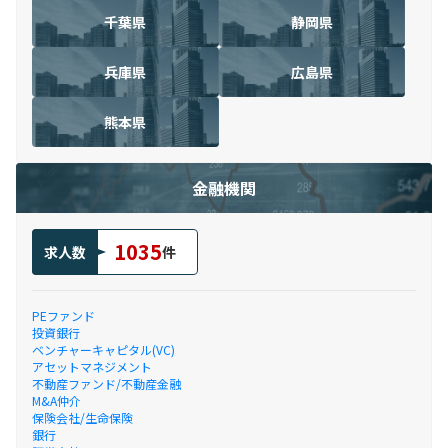
千葉県
静岡県
兵庫県
広島県
熊本県
金融機関
1035
求人数
件
PEファンド
投資銀行
ベンチャーキャピタル(VC)
アセットマネジメント
不動産ファンド/不動産金融
M&A仲介
保険会社/生命保険
銀行