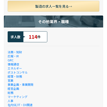
製造の求人一覧を見る
その他業界・職種
114
求人数
件
法務・知財
広報・IR
GRC
情報通信
エネルギー
ポストコンサル
経理・財務
営業
事業企画・事業開発
経営企画
総務
マーケティング
人事
社内SE/IT・DX関連