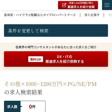
年収1,000万円超に特化
厳選求人を紹介依頼
高年収・ハイクラス転職ならタイグロンパートナーズ
|
求人を探す
|
そ
条件を変更して検索
各業界の専門コンサルタントがあなたに合った求人をご紹介
DX・ITの
無料1分
厳選求人を紹介依頼する
その他×1000~1200万円×PG/SE/PM
の求人検索結果
0
求人数
件