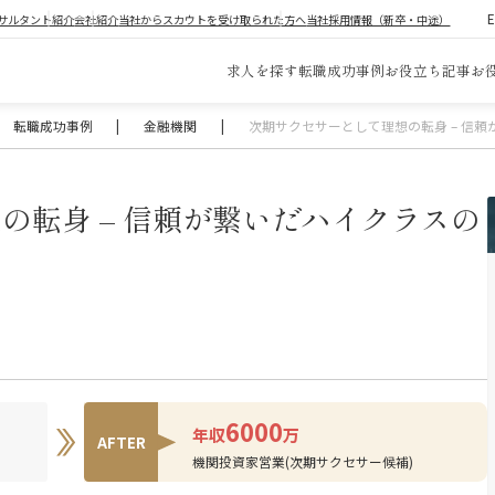
サルタント紹介
会社紹介
当社からスカウトを受け取られた方へ
当社採用情報（新卒・中途）
求人を探す
転職成功事例
お役立ち記事
お
転職成功事例
|
金融機関
|
次期サクセサーとして理想の転身 – 信
の転身 – 信頼が繋いだハイクラスの
6000
年収
万
AFTER
機関投資家営業(次期サクセサー候補)