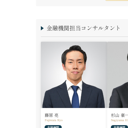
金融機関担当コンサルタント
藤原 亮
杉山 豪
Fujiwara Ryo
Sugiyama H
金融機関
金融機関