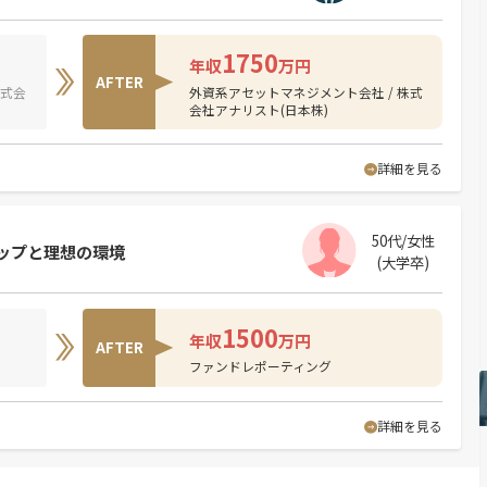
1750
年収
万円
AFTER
株式会
外資系アセットマネジメント会社 / 株式
会社アナリスト(日本株)
詳細を見る
50代/女性
アップと理想の環境
(大学卒)
1500
年収
万円
AFTER
ファンドレポーティング
詳細を見る