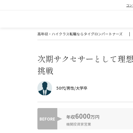
コン
高年収・ハイクラス転職ならタイグロンパートナーズ
|
次期サクセサーとして理想
挑戦
50代/男性/大学卒
6000
年収
万円
BEFORE
機関投資家営業