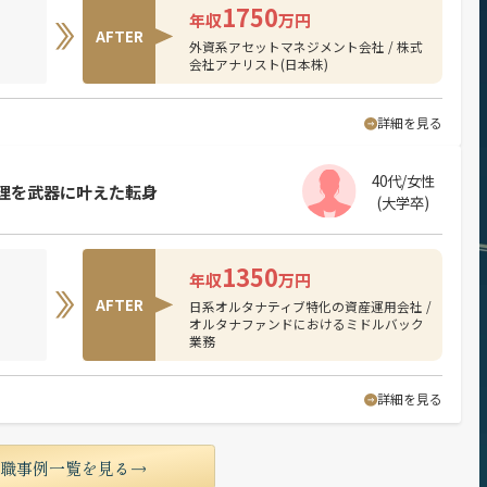
1750
年収
万円
AFTER
外資系アセットマネジメント会社 / 株式
会社アナリスト(日本株)
詳細を見る
40代/女性
理を武器に叶えた転身
(大学卒)
1350
年収
万円
AFTER
日系オルタナティブ特化の資産運用会社 /
オルタナファンドにおけるミドルバック
業務
詳細を見る
転職事例一覧を見る