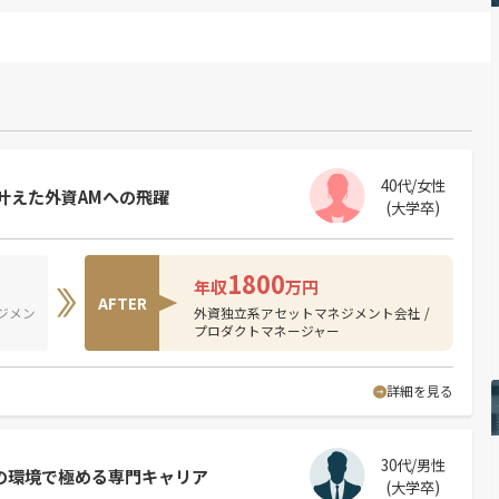
40代/女性
叶えた外資AMへの飛躍
(大学卒)
1800
年収
万円
AFTER
ジメン
外資独立系アセットマネジメント会社 /
プロダクトマネージャー
詳細を見る
30代/男性
鋭の環境で極める専門キャリア
(大学卒)