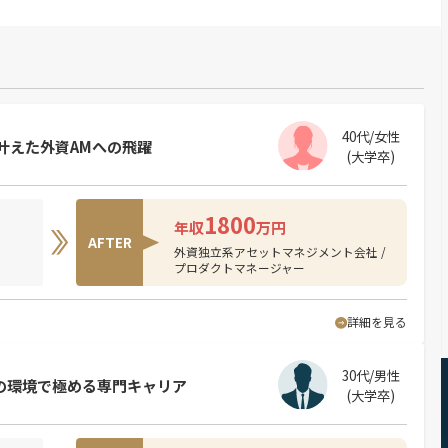
40代/女性
叶えた外資AMへの飛躍
(大学卒)
1800
年収
万円
AFTER
外資独立系アセットマネジメント会社 /
プロダクトマネージャー
詳細を見る
30代/男性
鋭の環境で極める専門キャリア
(大学卒)