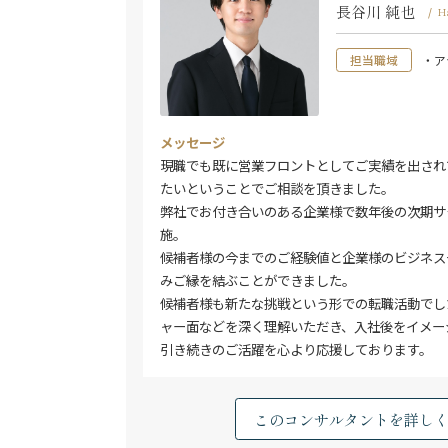
長谷川 純也
/
H
担当職域
・ア
メッセージ
現職でも既に営業フロントとしてご実績を出され
たいということでご相談を頂きました。
弊社でお付き合いのある企業様で数年後の次期サ
施。
候補者様の今までのご経験値と企業様のビジネス
みご縁を結ぶことができました。
候補者様も新たな挑戦という形での転職活動でし
ャー面などを深く理解いただき、入社後をイメー
引き続きのご活躍を心より応援しております。
このコンサルタントを詳し