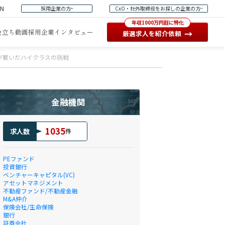
EN
採用企業の方
CxO・社外取締役をお探しの企業の方
年収1000万円超に特化
役立ち動画
採用企業インタビュー
→
厳選求人を紹介依頼
頼が繋いだハイクラスの挑戦
金融機関
1035
求人数
件
PEファンド
投資銀行
ベンチャーキャピタル(VC)
アセットマネジメント
不動産ファンド/不動産金融
M&A仲介
保険会社/生命保険
銀行
証券会社