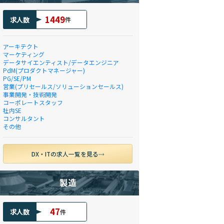
1449
求人数
件
アーキテクト
マーケティング
データサイエンティスト/データエンジニア
PdM(プロダクトマネージャー)
PG/SE/PM
営業(プリセールス/ソリューションセールス)
事業開発・技術開発
コーポレートスタッフ
社内SE
コンサルタント
その他
DX・ITの求人一覧を見る
製造
47
求人数
件