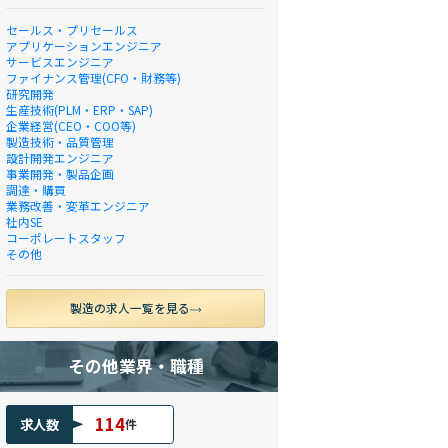
セールス・プリセールス
アプリケーションエンジニア
サービスエンジニア
ファイナンス管理(CFO・財務等)
研究開発
生産技術(PLM・ERP・SAP)
企業経営(CEO・COO等)
製造技術・品質管理
設計開発エンジニア
事業開発・製品企画
調達・購買
業務改善・変革エンジニア
社内SE
コーポレートスタッフ
その他
製造の求人一覧を見る
その他業界・職種
114
求人数
件