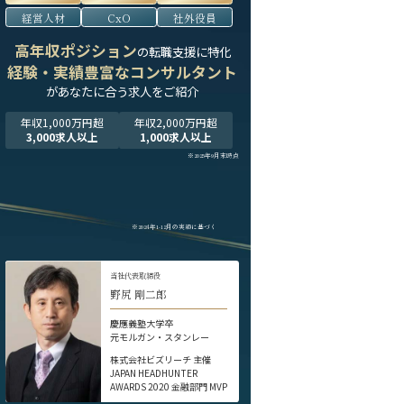
経営人材
CxO
社外役員
高年収ポジション
の転職支援に特化
経験・実績豊富なコンサルタント
が
あなたに合う求人をご紹介
年収1,000万円超
年収2,000万円超
3,000求人以上
1,000求人以上
※2025年9月末時点
※2024年1-12月の実績に基づく
当社代表取締役
野尻 剛二郎
慶應義塾大学卒
元モルガン・スタンレー
株式会社ビズリーチ 主催
JAPAN HEADHUNTER
AWARDS 2020 金融部門 MVP