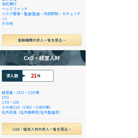
信託銀行
ヘッジファンド
リスク管理・監査(監査・内部統制・セキュリテ
ィ)
その他
金融機関の求人一覧を見る
CxO・経営人材
21
求人数
件
経営者・CEO・COO等
CFO
CTO・CIO
その他CxO（CMO・CHRO等）
社外役員（社外取締役/社外監査役）
CxO・経営人材の求人一覧を見る