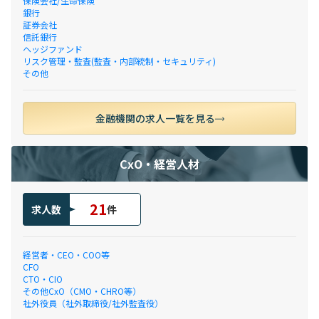
保険会社/生命保険
銀行
証券会社
信託銀行
ヘッジファンド
リスク管理・監査(監査・内部統制・セキュリティ)
その他
金融機関の求人一覧を見る
CxO・経営人材
21
求人数
件
経営者・CEO・COO等
CFO
CTO・CIO
その他CxO（CMO・CHRO等）
社外役員（社外取締役/社外監査役）