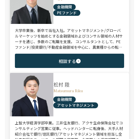
金融機関
PEファンド
大学卒業後、新卒で当社入社。アセットマネジメント/グローバ
ルマーケッツを始めとする金融領域およびコンサル領域の人材サ
ーチを通じ、多数のご転職を支援。 コンサルタントとして、PE
ファンド/投資銀行/不動産金融領域を中心に、異業種からの転身
を目指す未経験のハイポテンシャル層やさらなるキャリアップを
狙うミドル～ハイクラス層をご支援。
相談する
松村 陸
Matsumura Riku
金融機関
アセットマネジメント
上智大学経済学部卒業。三井住友銀行、アクサ生命保険会社でコ
ンサルティング営業に従事。ヘッドハンターに転身後、大手人材
紹介会社で銀行/信託銀行/アセットマネジメント領域を担当し全