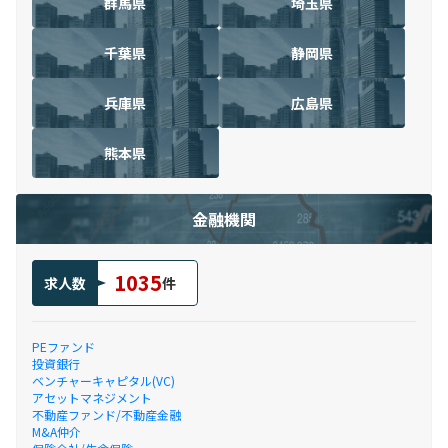
群馬県
埼玉県
千葉県
静岡県
兵庫県
広島県
熊本県
金融機関
1035
求人数
件
PEファンド
投資銀行
ベンチャーキャピタル(VC)
アセットマネジメント
不動産ファンド/不動産金融
M&A仲介