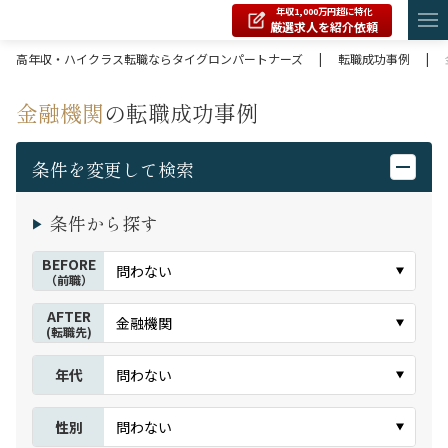
年収1,000万円超に特化
厳選求人を紹介依頼
高年収・ハイクラス転職ならタイグロンパートナーズ
|
転職成功事例
|
金融機関
の転職成功事例
条件を変更して検索
条件から探す
BEFORE
（前職）
AFTER
(転職先)
年代
性別