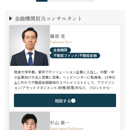
金融機関担当コンサルタント
藤原 亮
Fujiwara Ryo
金融機関
不動産ファンド/不動産金融
筑波大学卒業。新卒でITソリューション企業に入社し、中堅・中
小企業向けの法人営業に従事。ヘッドハンターに転身後、10年以
上にわたり不動産金融領域のスペシャリストとして、アクイジシ
ョン/アセットマネジメント/財務/経理/IRなど、フロントからミ
ドル・バックまで、幅広いポジションで100名以上のご支援実績
を誇る。また、首都圏に加え、関西・九州・北海道を始めとする
相談する
地方都市を拠点とする企業から外資系まで、100社を超えるクラ
イアント企業様とのリレーションを保持。業界に精通した深い知
見と広範なネットワークを活かし、候補者様の可能性を最大限に
引き出すマッチングをご支援可能。
杉山 豪一
Sugiyama Hidekazu