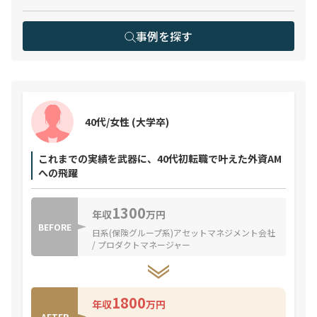
事例を探す
40代/女性
(大学卒)
これまでの実績を武器に、40代初転職で叶えた外資AM
への飛躍
1300
年収
万円
BEFORE
日系(保険グループ系)アセットマネジメント会社
/ プロダクトマネージャー
1800
年収
万円
AFTER