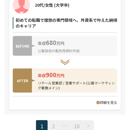
20代/女性
(大学卒)
初めての転職で理想の専門領域へ。外資系で叶えた納得
のキャリア
680
年収
万円
BEFORE
公募投信の販売用資料作成
900
年収
万円
AFTER
リテール営業部 / 営業サポート(公募マーケティン
グ業務メイン)
詳細を見る
1
2
…
18