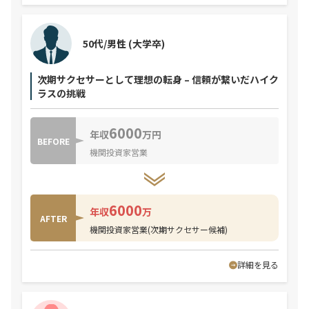
50代/男性
(大学卒)
次期サクセサーとして理想の転身 – 信頼が繋いだハイク
ラスの挑戦
6000
年収
万円
BEFORE
機関投資家営業
6000
年収
万
AFTER
機関投資家営業(次期サクセサー候補)
詳細を見る