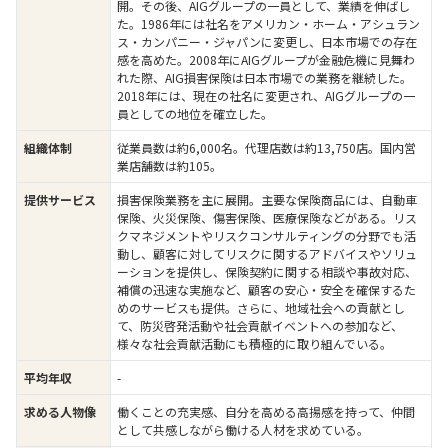
開。その後、AIGグループの一員として、業績を伸ばし
た。1986年には社名をアメリカン・ホーム・アシュラン
ス・カンパニー・ジャパンに変更し、日本市場での存在
感を高めた。2008年にAIGグループが金融危機に見舞わ
れた際、AIG損害保険は日本市場での業務を継続した。
2018年には、現在の社名に変更され、AIGグループの一
員としての地位を確立した。
従業員数は約6,000名。代理店数は約13,750店。国内営
組織体制
業店舗数は約105。
損害保険業務を主に展開。主要な保険商品には、自動車
提供サービス
保険、火災保険、傷害保険、医療保険などがある。リス
クマネジメントやリスクコンサルティングの分野でも活
動し、顧客に対してリスクに関するアドバイスやソリュ
ーションを提供し、保険契約に関する相談や事故対応、
補償の迅速な実施など、顧客の安心・安全を確保するた
めのサービスも提供。さらに、地域社会への貢献とし
て、防災啓発活動や社会貢献イベントへの参加など、
様々な社会貢献活動にも積極的に取り組んでいる。
-
平均年収
働くことの充実感、自分を高める高揚感を持って、仲間
求める人物像
として共感しながら働ける人材を求めている。