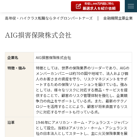
年収1,000万円超に特化
厳選求人を紹介依頼
高年収・ハイクラス転職ならタイグロンパートナーズ
|
金融機関主要企業
AIG損害保険株式会社
AIG損害保険株式会社
企業名
特徴としては、世界の保険業界のリーダーであり、AIGの
特徴・強み
メンバーカンパニーは約70の国や地域で、法人および個
人のお客さまの資産を守り、リスクマネジメントをサポ
ートするための保険ソリューションを届けている。強み
としては、様々なリスクに対応する商品・サービスを提
供することで、顧客のリスク管理体制を強化し、企業競
争⼒の向上をサポートしている点。また、最新のテクノ
ロジーを活⽤することにより、顧客が将来直⾯するリス
クに対応するサポートも行っている点。
1946年にアメリカン・ホーム・アシュランス・ジャパン
沿革
として設立。当初はアメリカン・ホーム・アシュランス
社の日本法人としてスタートし、主に火災保険事業を展