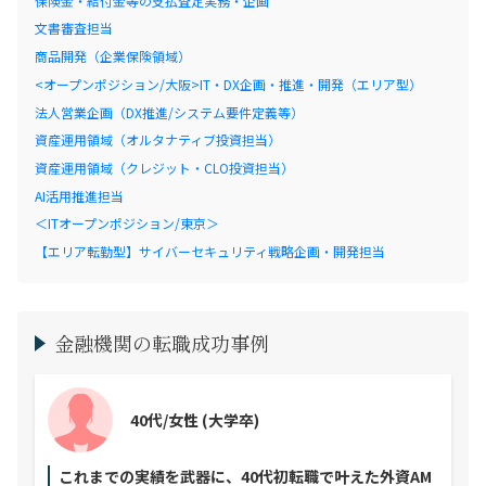
保険金・給付金等の支払査定実務・企画
文書審査担当
商品開発（企業保険領域）
<オープンポジション/大阪>IT・DX企画・推進・開発（エリア型）
法人営業企画（DX推進/システム要件定義等）
資産運用領域（オルタナティブ投資担当）
資産運用領域（クレジット・CLO投資担当）
AI活用推進担当
＜ITオープンポジション/東京＞
【エリア転勤型】サイバーセキュリティ戦略企画・開発担当
金融機関の転職成功事例
40代/女性
(大学卒)
これまでの実績を武器に、40代初転職で叶えた外資AM