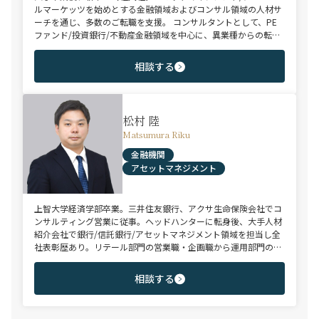
ルマーケッツを始めとする金融領域およびコンサル領域の人材サ
ーチを通じ、多数のご転職を支援。 コンサルタントとして、PE
ファンド/投資銀行/不動産金融領域を中心に、異業種からの転身
を目指す未経験のハイポテンシャル層やさらなるキャリアップを
狙うミドル～ハイクラス層をご支援。
相談する
松村 陸
Matsumura Riku
金融機関
アセットマネジメント
上智大学経済学部卒業。三井住友銀行、アクサ生命保険会社でコ
ンサルティング営業に従事。ヘッドハンターに転身後、大手人材
紹介会社で銀行/信託銀行/アセットマネジメント領域を担当し全
社表彰歴あり。リテール部門の営業職・企画職から運用部門の専
門職まで豊富な転職支援実績。日系/外資系、経験者/未経験者を
問わず幅広いポジションでご支援可能。
相談する