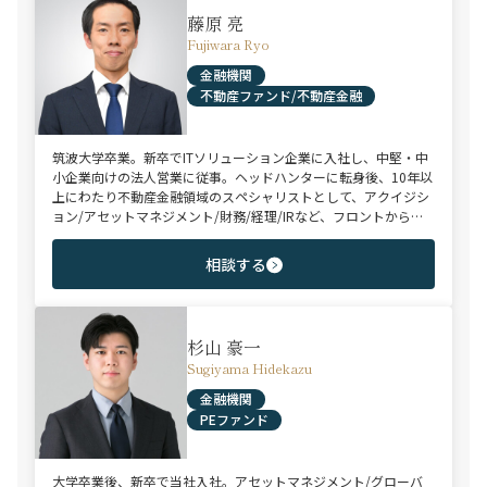
藤原 亮
Fujiwara Ryo
金融機関
不動産ファンド/不動産金融
筑波大学卒業。新卒でITソリューション企業に入社し、中堅・中
小企業向けの法人営業に従事。ヘッドハンターに転身後、10年以
上にわたり不動産金融領域のスペシャリストとして、アクイジシ
ョン/アセットマネジメント/財務/経理/IRなど、フロントからミ
ドル・バックまで、幅広いポジションで100名以上のご支援実績
を誇る。また、首都圏に加え、関西・九州・北海道を始めとする
相談する
地方都市を拠点とする企業から外資系まで、100社を超えるクラ
イアント企業様とのリレーションを保持。業界に精通した深い知
見と広範なネットワークを活かし、候補者様の可能性を最大限に
引き出すマッチングをご支援可能。
杉山 豪一
Sugiyama Hidekazu
金融機関
PEファンド
大学卒業後、新卒で当社入社。アセットマネジメント/グローバ