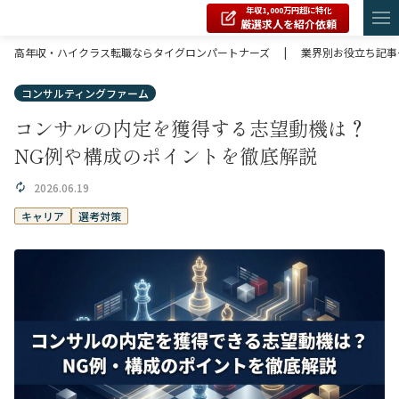
年収1,000万円超に特化
厳選求人を紹介依頼
高年収・ハイクラス転職ならタイグロンパートナーズ
|
業界別お役立ち記事
コンサルティングファーム
コンサルの内定を獲得する志望動機は？
NG例や構成のポイントを徹底解説
2026.06.19
キャリア
選考対策