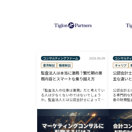
コンサルティングファーム
コンサルテ
2026.06.09
業界解説
職種解説
キャリア
監査法人は本当に激務？繁忙期の業
公認会計士
務内容とスマートな乗り越え方
主な違いと
「監査法人の仕事は激務」だと考えてい
公認会計士
る人は少なくないのではないでしょう
る専門的な
か。監査法人とは公認会計士によって組
者の財務監
織された法人です。公認会計士は日本国
うことがで
内で難関とされている公認会計士試験に
士資格の合
合格後、そのほとんどが監査法人に就職
れ、司法試
します […]
れてい […]