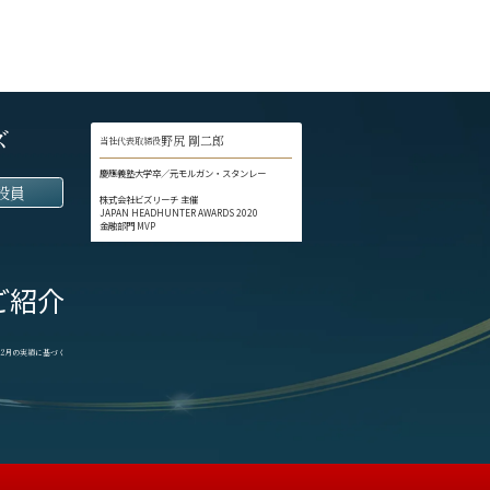
ズ
野尻 剛二郎
当社代表取締役
慶應義塾大学卒／元モルガン・スタンレー
役員
株式会社ビズリーチ 主催
JAPAN HEADHUNTER AWARDS 2020
金融部門 MVP
ご紹介
1-12月の実績に基づく