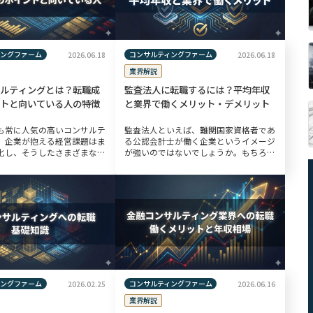
ィングファーム
コンサルティングファーム
2026.06.18
2026.06.18
業界解説
ルティングとは？転職成
監査法人に転職するには？平均年収
トと向いている人の特徴
と業界で働くメリット・デメリット
も常に人気の高いコンサルテ
監査法人といえば、難関国家資格者であ
。企業が抱える経営課題はま
る公認会計士が働く企業というイメージ
化し、そうしたさまざまな課
が強いのではないでしょうか。もちろ
ューションを導き出せるコン
ん、公認会計士がいなくてはならない会
へのニーズはますます高まっ
社ではあるものの、未経験でも入社でき
今回は、そうしたコンサルテ
る可能性もあります。そこで今回は、監
査法人 […]
ィングファーム
コンサルティングファーム
2026.02.25
2026.06.16
業界解説