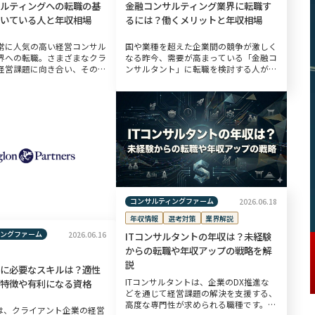
ルティングへの転職の基
金融コンサルティング業界に転職す
いている人と年収相場
るには？働くメリットと年収相場
常に人気の高い経営コンサル
国や業種を超えた企業間の競争が激しく
界への転職。さまざまなクラ
なる昨今、需要が高まっている「金融コ
経営課題に向き合い、その課
ンサルタント」に転職を検討する人が増
る施策を提案する仕事です。
えています。一方、金融コンサルティン
がいの大きい仕事であり、仕
グ業界は専門性が高く、業務の責任など
身に付くスキルの汎用性も高
も大きいため「未経験からでも転職でき
るの […]
コンサルティングファーム
2026.06.18
年収情報
選考対策
業界解説
ィングファーム
2026.06.16
ITコンサルタントの年収は？未経験
からの転職や年収アップの戦略を解
説
ルに必要なスキルは？適性
ITコンサルタントは、企業のDX推進な
特徴や有利になる資格
どを通じて経営課題の解決を支援する、
高度な専門性が求められる職種です。厚
ルは、クライアント企業の経営