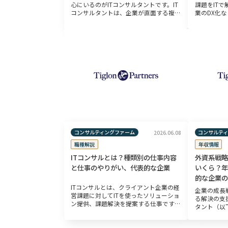
心にいるのがITコンサルタントです。IT
課題をIT
コンサルタントは、企業が直面する複雑
業のDX化
な技術的課題を解決し、ビジネスの成長
でITの活用
を加速させるための戦略を提案します。
サルのニー
デジタルトランスフォーメーションが
市場価値があ
[…]
コンサルティングファーム
コンサルテ
2026.06.08
職種解説
年収情報
ITコンサルとは？種類別の仕事内容
外資系戦略
と仕事のやりがい、代表的な企業
いくら？年
的な企業の
ITコンサルとは、クライアント企業の経
企業の成長
営課題に対してITを使ったソリューショ
る解決の支
ン提供、課題解決を提案する仕事です。
タント（以
ITコンサルティング業界にもさまざまな
は、多様な
会社があり、企業の経営戦略に基づいた
（以下、コ
IT戦略の提案、各事業領域における […]