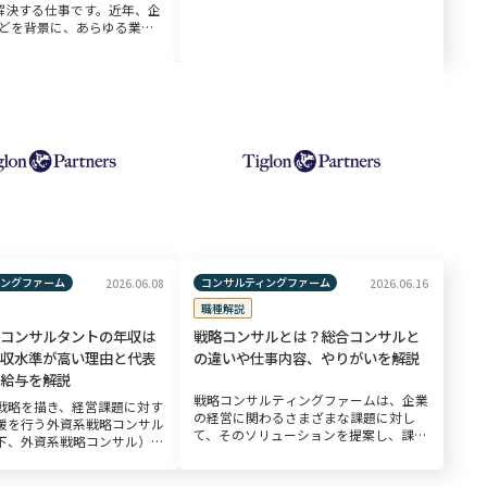
生労働省のデータによると平均年収は約
で解決する仕事です。近年、企
750万円と、一般的な職種と比較しても
などを背景に、あらゆる業界
高い水準にあります。 本記事では、厚
が急速に進んでおり、ITコン
[…]
ズは高まりを見せています。
り将来性も高い職種 […]
ィングファーム
コンサルティングファーム
2026.06.08
2026.06.16
職種解説
コンサルタントの年収は
戦略コンサルとは？総合コンサルと
収水準が高い理由と代表
の違いや仕事内容、やりがいを解説
給与を解説
戦略コンサルティングファームは、企業
戦略を描き、経営課題に対す
の経営に関わるさまざまな課題に対し
援を行う外資系戦略コンサル
て、そのソリューションを提案し、課題
下、外資系戦略コンサル）
の解決、事業の存続やさらなる成長に導
コンサルティングファーム
く支援を行う会社です。戦略コンサルテ
ンサルファーム）の中でも報
ィングファームに所属し、実際にクライ