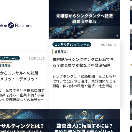
コンサルティングファーム
2026.06.08
業界解説
ィングファーム
2026.06.16
未経験からシンクタンクに転職でき
る？難易度や年収などを徹底解説
職種解説
からコンサルへの転職｜
シンクタンクは「頭脳集団」などとも呼
メリット・デメリット
ばれ、官公庁や自治体、業界団体などを
顧客に国内外の政治や経済、社会問題な
は、企業の会計や税務に関す
どについて高度な専門分野を活かして調
知識を持ち、企業や個人事業
査、研究、政策立案、提言を行います。
査や税務相談などの業務を行
昨今、国際社会を取り巻く環境の変化は
きる国家資格です。公認会計
著し […]
格率は7％台であると言わ
験と同レベルの難易度と言わ