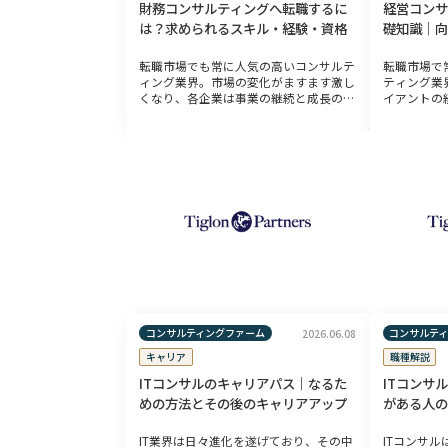
財務コンサルティングへ転職するに
経営コンサ
は？求められるスキル・経験・資格
礎知識｜向
転職市場でも常に人気の高いコンサルテ
転職市場で
ィング業界。市場の変化がますます激し
ティング業
くなり、各企業は事業の継続と成長のた
イアントの
め、そうした環境の中でもスピード感を
題解決とな
持って適切な経営判断を行っていくこと
非常にやり
が求められています。そうした経営判断
事を通じて
に必 […]
いこ […]
コンサルティングファーム
コンサルテ
2026.06.08
キャリア
職種解説
ITコンサルのキャリアパス｜なるた
ITコンサ
めの方法とその後のキャリアアップ
がある人の
IT業界は日々進化を遂げており、その中
ITコンサ