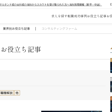
サルタント紹介
会社紹介
当社からスカウトを受け取られた方へ
当社採用情報（新卒・中途）
求人を探す
転職成功事例
お役立ち記事
お
業界別お役立ち記事
|
コンサルティングファーム
ム
お役立ち記事
職種解説
他