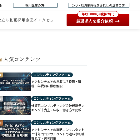
EN
採用企業の方
CxO・社外取締役をお探しの企業の方
年収1000万円超に特化
役立ち動画
採用企業インタビュー
→
厳選求人を紹介依頼
人気コンテンツ
◢
コンサルティングファーム
1
アクセンチュアの年収は？役職・職
種・年代別に徹底解説
コンサルティングファーム
2
外資系コンサルティング会社最新ラン
キング｜売上・年収・働き方で比較
コンサルティングファーム
3
アクセンチュアの戦略コンサルタント
と他部門コンサルタントの違いや転職
難易度・選考対策