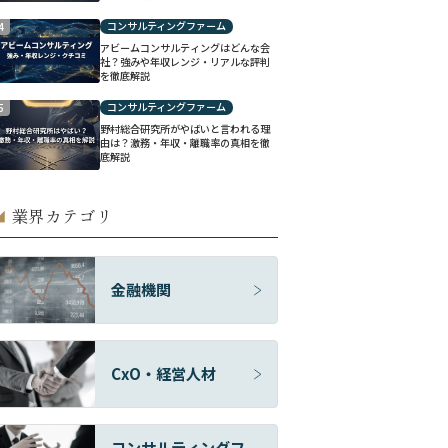
コンサルティングファーム
4
アビームコンサルティングはどんな会
社？強みや年収レンジ・リアルな評判
を徹底解説
コンサルティングファーム
5
野村総合研究所がやばいと言われる理
由は？激務・年収・離職率の真相を徹
底解説
業界カテゴリ
◢
金融機関
CxO・経営人材
コンサルティングフ