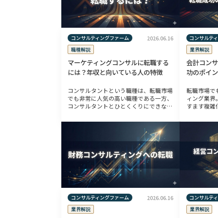
コンサルティングファーム
コンサルテ
2026.06.16
職種解説
業界解説
マーケティングコンサルに転職する
会計コンサ
には？年収と向いている人の特徴
功のポイン
コンサルタントという職種は、転職市場
転職市場で
でも非常に人気の高い職種である一方、
ィング業界
コンサルタントとひとくくりにできない
すます複雑
ほど、実際のコンサルティング業務はさ
題へのソリ
まざまな分野が存在します。コンサルタ
サルタント
ントは、各専門分野に特化してコンサル
ています。
ティ […]
ィン […]
コンサルティングファーム
コンサルテ
2026.06.16
業界解説
業界解説