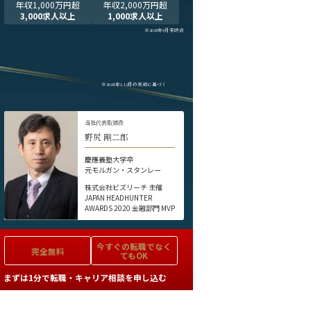
年収1,000万円超
年収2,000万円超
3,000求人以上
1,000求人以上
※2025年9月末時点
※2024年1-12月の実績に基づく
当社代表取締役
野尻 剛二郎
慶應義塾大学卒
元モルガン・スタンレー
株式会社ビズリーチ 主催
JAPAN HEADHUNTER
AWARDS 2020 金融部門 MVP
今すぐの
転職でなく
完全無料
てもOK
まずは1分で転職・キャリア相談を申し込む