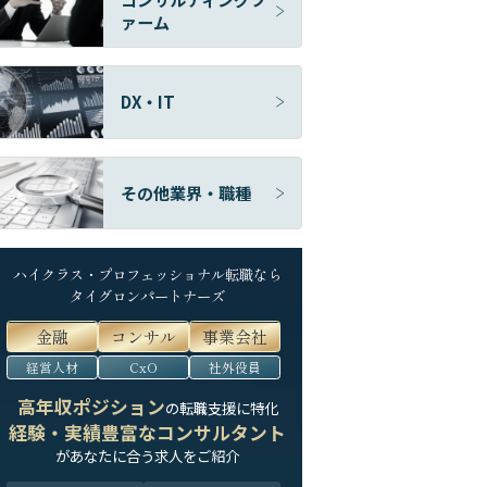
ァーム
DX・IT
その他業界・職種
ハイクラス・プロフェッショナル転職なら
タイグロンパートナーズ
金融
コンサル
事業会社
経営人材
CxO
社外役員
高年収ポジション
の転職支援に特化
経験・実績豊富なコンサルタント
が
あなたに合う求人をご紹介