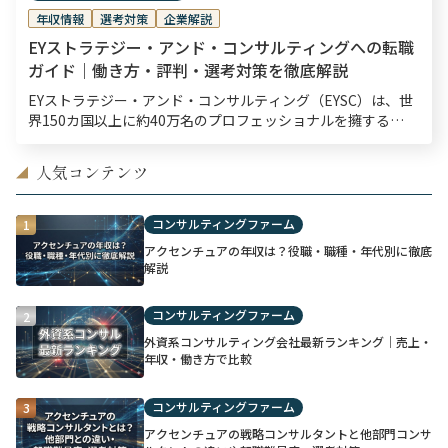
年収情報
選考対策
企業解説
EYストラテジー・アンド・コンサルティングへの転職
ガイド｜働き方・評判・選考対策を徹底解説
EYストラテジー・アンド・コンサルティング（EYSC）は、世
界150カ国以上に約40万名のプロフェッショナルを擁する
EY（Ernst & Young）のグローバルネットワークに属する、総
合系コンサルティングファー […]
人気コンテンツ
◢
コンサルティングファーム
1
アクセンチュアの年収は？役職・職種・年代別に徹底
解説
コンサルティングファーム
2
外資系コンサルティング会社最新ランキング｜売上・
年収・働き方で比較
コンサルティングファーム
3
アクセンチュアの戦略コンサルタントと他部門コンサ