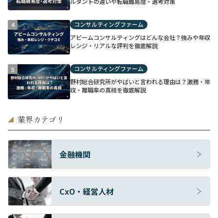
ルタントの違いや転職難易度・選考対策
コンサルティングファーム
4
アビームコンサルティングはどんな会社？強みや年収
レンジ・リアルな評判を徹底解説
コンサルティングファーム
5
野村総合研究所がやばいと言われる理由は？激務・年
収・離職率の真相を徹底解説
業界カテゴリ
◢
金融機関
CxO・経営人材