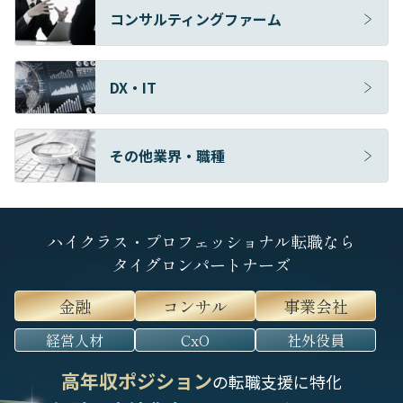
コンサルティングファーム
DX・IT
その他業界・職種
ハイクラス・プロフェッショナル転職なら
タイグロンパートナーズ
金融
コンサル
事業会社
経営人材
CxO
社外役員
高年収ポジション
の転職支援に特化