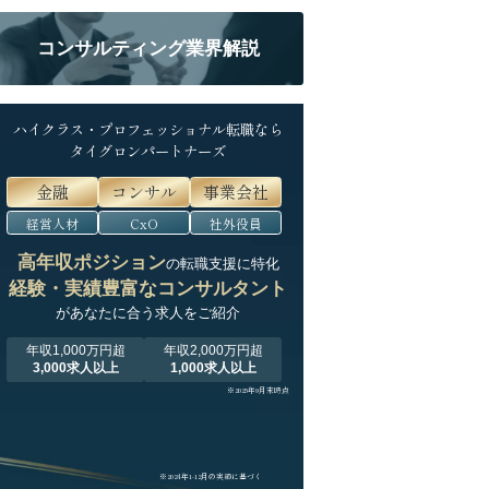
コンサルティング業界解説
ハイクラス・プロフェッショナル転職なら
タイグロンパートナーズ
金融
コンサル
事業会社
経営人材
CxO
社外役員
高年収ポジション
の転職支援に特化
経験・実績豊富なコンサルタント
が
あなたに合う求人をご紹介
年収1,000万円超
年収2,000万円超
3,000求人以上
1,000求人以上
※2025年9月末時点
※2024年1-12月の実績に基づく