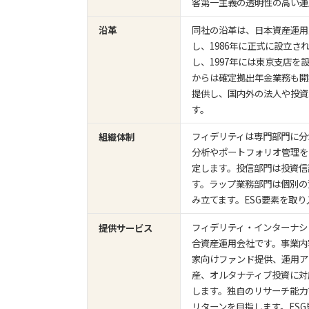
客第一主義の透明性の高い運
同社の沿革は、日本資産運用
沿革
し、1986年に正式に設立さ
し、1997年には東京支店を
からは確定拠出年金業務も開
提供し、国内外の法人や投資
す。
フィデリティは専門部門に分
組織体制
分析やポートフォリオ管理を
定します。投信部門は投資信
す。ラップ業務部門は個別の
み立てます。ESG要素を取
フィデリティ・インターナシ
提供サービス
合資産運用会社です。事業内
家向けファンド提供、運用ア
産、オルタナティブ投資に対
します。独自のリサーチ能力
リターンを目指します。ES