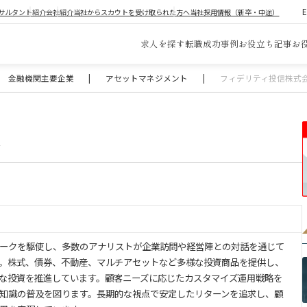
サルタント紹介
会社紹介
当社からスカウトを受け取られた方へ
当社採用情報（新卒・中途）
求人を探す
転職成功事例
お役立ち記事
お
金融機関主要企業
|
アセットマネジメント
|
フィデリティ投信株式
社
ークを駆使し、多数のアナリストが企業訪問や経営陣との対話を通じて
。株式、債券、不動産、マルチアセットなど多様な投資商品を提供し、
能な投資を推進しています。顧客ニーズに応じたカスタマイズ運用戦略を
知識の普及を図ります。長期的な視点で安定したリターンを追求し、顧