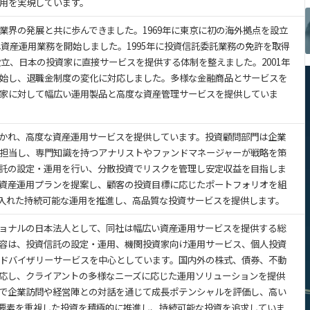
用を実現しています。
業界の発展と共に歩んできました。1969年に東京に初の海外拠点を設立
れ資産運用業務を開始しました。1995年に投資信託委託業務の免許を取得
設立、日本の投資家に直接サービスを提供する体制を整えました。2001年
始し、退職金制度の変化に対応しました。多様な金融商品とサービスを
家に対して幅広い運用製品と高度な資産管理サービスを提供していま
かれ、高度な資産運用サービスを提供しています。投資顧問部門は企業
担当し、専門知識を持つアナリストやファンドマネージャーが戦略を策
託の設定・運用を行い、分散投資でリスクを管理し安定収益を目指しま
資産運用プランを提案し、顧客の投資目標に応じたポートフォリオを組
り入れた持続可能な運用を推進し、高品質な投資サービスを提供します。
ョナルの日本法人として、同社は幅広い資産運用サービスを提供する総
容は、投資信託の設定・運用、機関投資家向け運用サービス、個人投資
ドバイザリーサービスを中心としています。国内外の株式、債券、不動
応し、クライアントの多様なニーズに応じた運用ソリューションを提供
で企業訪問や経営陣との対話を通じて成長ポテンシャルを評価し、高い
G要素を重視した投資を積極的に推進し、持続可能な投資を追求していま