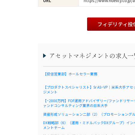
https://www.fidelity.co.jp/
URL
フィデリティ投
アセットマネジメントの求人一
【投信営業部】ホールセラー業務
【プロダクトスペシャリスト】Sr AS~VP｜米系大手アセ
ジメント
【~2000万円】FOF運用アドバイザリー/ファンドリサ
ァンドコンサルティング業界の日系大手
資産形成ソリューション二部（2）（プロモーショング
DX戦略部（6）（運用・ミドルバックDXグループ）イン
メントチーム