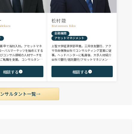
一
松村 陸
idekazu
Matsumura Riku
金融機関
ド
アセットマネジメント
、新卒で当社入社。アセットマネ
上智大学経済学部卒業。三井住友銀行、アク
ローバルマーケッツを始めとする
サ生命保険会社でコンサルティング営業に従
よびコンサル領域の人材サーチを
事。ヘッドハンターに転身後、大手人材紹介
ご転職を支援。 コンサルタント
会社で銀行/信託銀行/アセットマネジメント
ファンド/投資銀行/不動産金融領
領域を担当し全社表彰歴あり。リテール部門
、異業種からの転身を目指す未経
の営業職・企画職から運用部門の専門職まで
相談する
相談する
テンシャル層やさらなるキャリア
豊富な転職支援実績。日系/外資系、経験者/
ミドル～ハイクラス層をご支援。
未経験者を問わず幅広いポジションでご支援
可能。
コンサルタント一覧