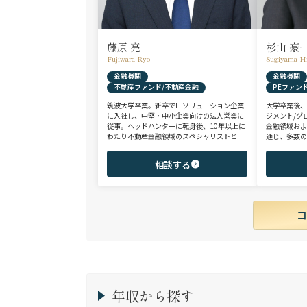
藤原 亮
杉山 豪
Fujiwara Ryo
Sugiyama H
金融機関
金融機関
不動産ファンド/不動産金融
PEファン
筑波大学卒業。新卒でITソリューション企業
大学卒業後
に入社し、中堅・中小企業向けの法人営業に
ジメント/グ
従事。ヘッドハンターに転身後、10年以上に
金融領域お
わたり不動産金融領域のスペシャリストとし
通じ、多数の
て、アクイジション/アセットマネジメント/
として、PE
財務/経理/IRなど、フロントからミドル・バ
域を中心に
相談する
ックまで、幅広いポジションで100名以上の
験のハイポ
ご支援実績を誇る。また、首都圏に加え、関
ップを狙う
西・九州・北海道を始めとする地方都市を拠
点とする企業から外資系まで、100社を超え
るクライアント企業様とのリレーションを保
持。業界に精通した深い知見と広範なネット
ワークを活かし、候補者様の可能性を最大限
に引き出すマッチングをご支援可能。
年収から探す