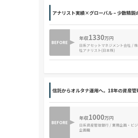
アナリスト実績×グローバル – 少数精
1330
年収
万円
BEFORE
日系アセットマネジメント会社 / 
社アナリスト(日本株)
信託からオルタナ運用へ。18年の資産管
1000
年収
万円
BEFORE
日系資産管理銀行 / 業務企画・ビ
企画職