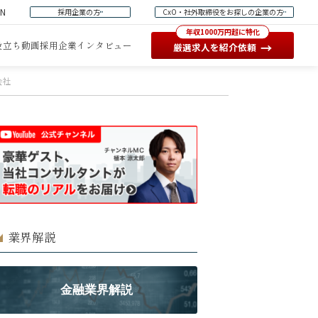
EN
採用企業の方
CxO・社外取締役をお探しの企業の方
年収1000万円超に特化
役立ち動画
採用企業インタビュー
→
厳選求人を紹介依頼
会社
業界解説
金融業界解説