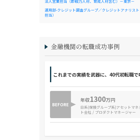
法人営業担当（即戦力人材、育成人材含む）－東京－
運用部-クレジット調査グループ／クレジットアナリスト
担当）
金融機関の転職成功事例
これまでの実績を武器に、40代初転職で
1300
年収
万円
BEFORE
日系(保険グループ系)アセットマネ
ト会社 / プロダクトマネージャー