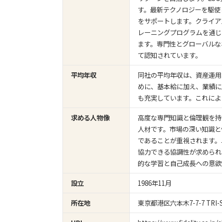
す。最新テクノロジーを駆使
をサポートします。クライア
レーニングプログラムを通じ
ます。専門性とグローバルな
て認知されています。
同社の平均年収は、資産運用
平均年収
めに、基本給に加え、業績に
も充実しています。これによ
高度な専門知識と倫理観を持
求める人物像
人材です。市場の深い知識と
であることが重視されます。
協力できる協調性が求められ
的な学習と自己成長への意欲
1986年11月
設立
東京都港区六本木7-7-7 TRI-S
所在地