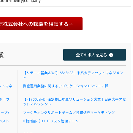
about-fidelity/company
信株式会社への転職を相談する
覧
全ての求人を見る
【リテール営業＆WS】AS~Sr AS｜米系大手アセットマネジメン
ト
ットマネ
資産運用業務に関するアプリケーションエンジニア採
ーチ｜フ
【~1700万円】確定拠出年金ソリューション営業｜日系大手アセ
ットマネジメント
ループ）
マーケティングサポートチーム／投資信託マーケティング
ベスト
IT統括部（３）ITリスク管理チーム