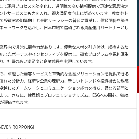
して運用プロセスを効率化し、透明性の高い情報提供で迅速な意思決定
ントサービスにも力を入れ、顧客満足度向上に努めています。教育やト
て投資家の知識向上と金融リテラシーの普及に貢献し、信頼関係を築き
ネットワークを活かし、日本市場で信頼される資産運用パートナーとし
業界内で非常に競争力があります。優秀な人材を引き付け、維持するた
応じたボーナスやインセンティブを提供し、研修プログラムや福利厚生
り、社員の高い満足度と企業成長を実現しています。
ち、卓越した顧客サービスと革新的な金融ソリューションを提供できる
優れた分析力、経済や企業の理解力、新しいトレンドや投資機会に敏感
卓越したチームワークとコミュニケーション能力を持ち、異なる部門と
ます。さらに、倫理観とプロフェッショナリズム、ESGへの関心、継続
が評価されます。
EVEN ROPPONGI