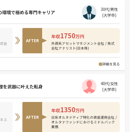
30代/男性
鋭の環境で極める専門キャリア
(大学卒)
1750
年収
万円
AFTER
株式会
外資系アセットマネジメント会社 / 株式
会社アナリスト(日本株)
詳細を見る
40代/女性
理を武器に叶えた転身
(大学卒)
1350
年収
万円
AFTER
日系オルタナティブ特化の資産運用会社 /
ジネス
オルタナファンドにおけるミドルバック
業務