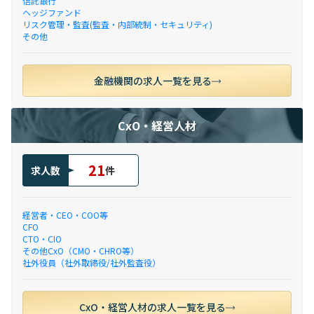
信託銀行
ヘッジファンド
リスク管理・監査(監査・内部統制・セキュリティ)
その他
金融機関の求人一覧を見る
CxO・経営人材
21
求人数
件
経営者・CEO・COO等
CFO
CTO・CIO
その他CxO（CMO・CHRO等）
社外役員（社外取締役/社外監査役）
CxO・経営人材の求人一覧を見る