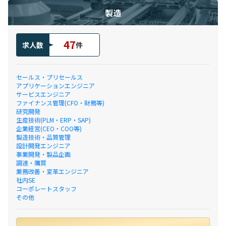
製造
47
求人数
件
セールス・プリセールス
アプリケーションエンジニア
サービスエンジニア
ファイナンス管理(CFO・財務等)
研究開発
生産技術(PLM・ERP・SAP)
企業経営(CEO・COO等)
製造技術・品質管理
設計開発エンジニア
事業開発・製品企画
調達・購買
業務改善・変革エンジニア
社内SE
コーポレートスタッフ
その他