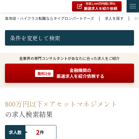
年収1,000万円超に特化
厳選求人を紹介依頼
高年収・ハイクラス転職ならタイグロンパートナーズ
|
求人を探す
|
8
条件を変更して検索
各業界の専門コンサルタントがあなたに合った求人をご紹介
金融機関の
無料1分
厳選求人を紹介依頼する
800万円以下×アセットマネジメント
の求人検索結果
2
求人数
件