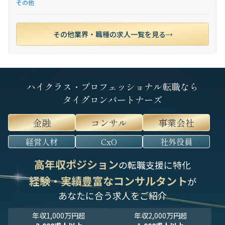
その他
その他業界・職種の求人一覧を見る
ハイクラス・プロフェッショナル転職なら
タイグロンパートナーズ
金融
コンサル
事業会社
経営人材
CxO
社外役員
高年収ポジション
の転職支援に特化
経験・実績豊富なコンサルタント
が
あなたに合う求人をご紹介
年収1,000万円超
年収2,000万円超