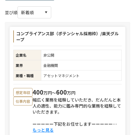
並び順
コンプライアンス部（ポテンシャル採用枠）/楽天グル
ープ
企業名
非公開
業界
金融機関
業種・職種
アセットマネジメント
400
600
万円〜
万円
想定年収
幅広く業務を経験していただき、だんだんと本
仕事内容
人の適性、能力に鑑み専門的な業務を経験して
いただきます。
ーーーーー下記をお任せしますーーーーー
⋯
もっと見る