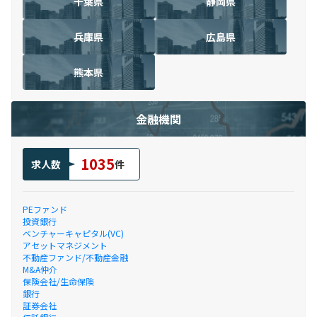
千葉県
静岡県
兵庫県
広島県
熊本県
金融機関
1035
求人数
件
PEファンド
投資銀行
ベンチャーキャピタル(VC)
アセットマネジメント
不動産ファンド/不動産金融
M&A仲介
保険会社/生命保険
銀行
証券会社