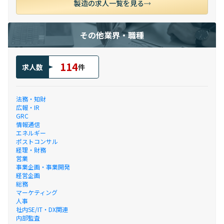
製造の求人一覧を見る
その他業界・職種
114
求人数
件
法務・知財
広報・IR
GRC
情報通信
エネルギー
ポストコンサル
経理・財務
営業
事業企画・事業開発
経営企画
総務
マーケティング
人事
社内SE/IT・DX関連
内部監査