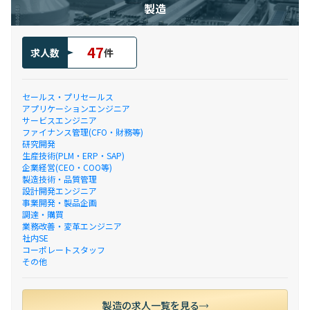
製造
47
求人数
件
セールス・プリセールス
アプリケーションエンジニア
サービスエンジニア
ファイナンス管理(CFO・財務等)
研究開発
生産技術(PLM・ERP・SAP)
企業経営(CEO・COO等)
製造技術・品質管理
設計開発エンジニア
事業開発・製品企画
調達・購買
業務改善・変革エンジニア
社内SE
コーポレートスタッフ
その他
製造の求人一覧を見る