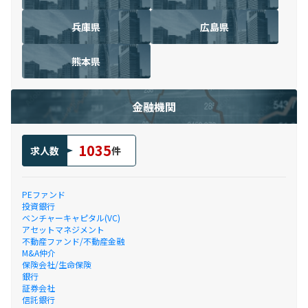
兵庫県
広島県
熊本県
金融機関
1035
求人数
件
PEファンド
投資銀行
ベンチャーキャピタル(VC)
アセットマネジメント
不動産ファンド/不動産金融
M&A仲介
保険会社/生命保険
銀行
証券会社
信託銀行