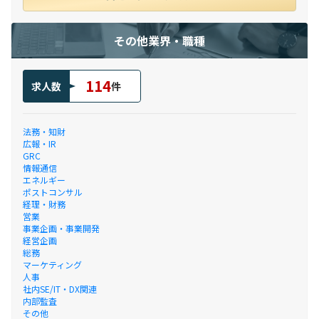
その他業界・職種
114
求人数
件
法務・知財
広報・IR
GRC
情報通信
エネルギー
ポストコンサル
経理・財務
営業
事業企画・事業開発
経営企画
総務
マーケティング
人事
社内SE/IT・DX関連
内部監査
その他