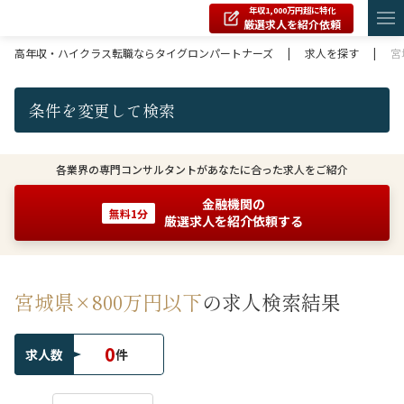
年収1,000万円超に特化
厳選求人を紹介依頼
高年収・ハイクラス転職ならタイグロンパートナーズ
|
求人を探す
|
宮
条件を変更して検索
各業界の専門コンサルタントがあなたに合った求人をご紹介
金融機関の
無料1分
厳選求人を紹介依頼する
宮城県×800万円以下
の求人検索結果
0
求人数
件