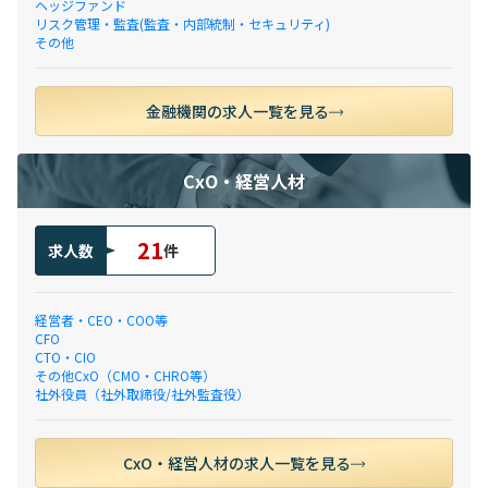
ヘッジファンド
リスク管理・監査(監査・内部統制・セキュリティ)
その他
金融機関の求人一覧を見る
CxO・経営人材
21
求人数
件
経営者・CEO・COO等
CFO
CTO・CIO
その他CxO（CMO・CHRO等）
社外役員（社外取締役/社外監査役）
CxO・経営人材の求人一覧を見る