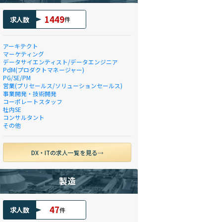
1449
求人数
件
アーキテクト
マーケティング
データサイエンティスト/データエンジニア
PdM(プロダクトマネージャー)
PG/SE/PM
営業(プリセールス/ソリューションセールス)
事業開発・技術開発
コーポレートスタッフ
社内SE
コンサルタント
その他
DX・ITの求人一覧を見る
製造
47
求人数
件