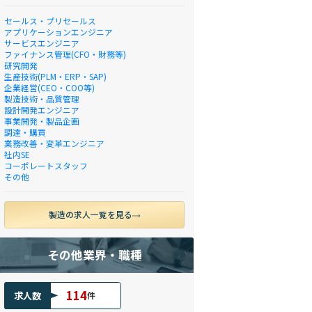
セールス・プリセールス
アプリケーションエンジニア
サービスエンジニア
ファイナンス管理(CFO・財務等)
研究開発
生産技術(PLM・ERP・SAP)
企業経営(CEO・COO等)
製造技術・品質管理
設計開発エンジニア
事業開発・製品企画
調達・購買
業務改善・変革エンジニア
社内SE
コーポレートスタッフ
その他
製造の求人一覧を見る
その他業界・職種
114
求人数
件