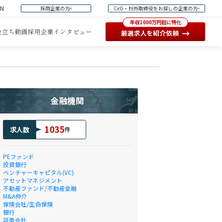
EN
採用企業の方
CxO・社外取締役をお探しの企業の方
年収1000万円超に特化
役立ち動画
採用企業インタビュー
→
厳選求人を紹介依頼
金融機関
1035
求人数
件
PEファンド
投資銀行
ベンチャーキャピタル(VC)
アセットマネジメント
不動産ファンド/不動産金融
M&A仲介
保険会社/生命保険
銀行
証券会社