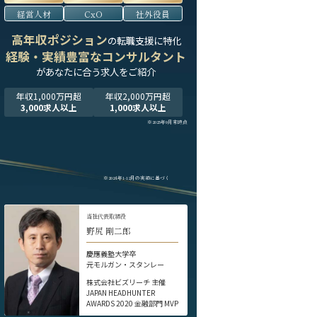
経営人材
CxO
社外役員
高年収ポジション
の転職支援に特化
経験・実績豊富なコンサルタント
が
あなたに合う求人をご紹介
年収1,000万円超
年収2,000万円超
3,000求人以上
1,000求人以上
※2025年9月末時点
※2024年1-12月の実績に基づく
当社代表取締役
野尻 剛二郎
慶應義塾大学卒
元モルガン・スタンレー
株式会社ビズリーチ 主催
JAPAN HEADHUNTER
AWARDS 2020 金融部門 MVP