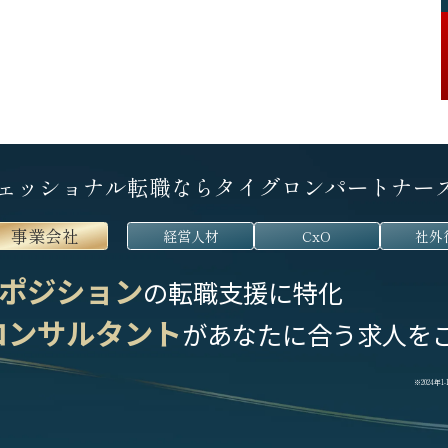
ェッショナル転職なら
タイグロンパートナー
事業会社
経営人材
CxO
社外
ポジション
の転職支援に特化
コンサルタント
が
あなたに合う求人を
※2024年