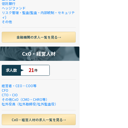
信託銀行
ヘッジファンド
リスク管理・監査(監査・内部統制・セキュリテ
ィ)
その他
金融機関の求人一覧を見る
CxO・経営人材
21
求人数
件
経営者・CEO・COO等
CFO
CTO・CIO
その他CxO（CMO・CHRO等）
社外役員（社外取締役/社外監査役）
CxO・経営人材の求人一覧を見る