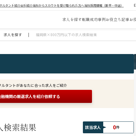
サルタント紹介
会社紹介
当社からスカウトを受け取られた方へ
当社採用情報（新卒・中途）
求人を探す
転職成功事例
お役立ち記事
お
求人を探す
|
福岡県×800万円以下の求人検索結果
サルタントがあなたに合った求人をご紹介
金融機関の
厳選求人を紹介依頼する
人検索結果
0
該当求人
件