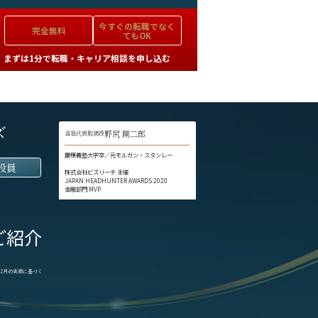
今すぐの
転職でなく
完全無料
てもOK
まずは1分で転職・キャリア相談を申し込む
ズ
野尻 剛二郎
当社代表取締役
慶應義塾大学卒／元モルガン・スタンレー
役員
株式会社ビズリーチ 主催
JAPAN HEADHUNTER AWARDS 2020
金融部門 MVP
ご紹介
1-12月の実績に基づく