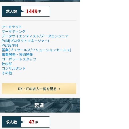
1449
求人数
件
アーキテクト
マーケティング
データサイエンティスト/データエンジニア
PdM(プロダクトマネージャー)
PG/SE/PM
営業(プリセールス/ソリューションセールス)
事業開発・技術開発
コーポレートスタッフ
社内SE
コンサルタント
その他
DX・ITの求人一覧を見る
製造
47
求人数
件