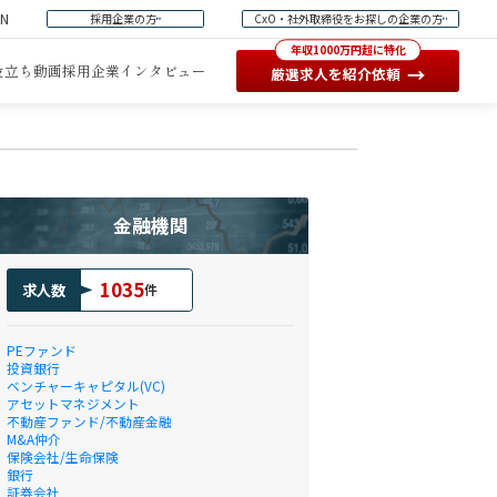
EN
採用企業の方
CxO・社外取締役をお探しの企業の方
年収1000万円超に特化
役立ち動画
採用企業インタビュー
→
厳選求人を紹介依頼
金融機関
1035
求人数
件
PEファンド
投資銀行
ベンチャーキャピタル(VC)
アセットマネジメント
不動産ファンド/不動産金融
M&A仲介
保険会社/生命保険
銀行
証券会社