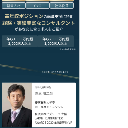
経営人材
CxO
社外役員
高年収ポジション
の転職支援に特化
経験・実績豊富なコンサルタント
が
あなたに合う求人をご紹介
年収1,000万円超
年収2,000万円超
3,000求人以上
1,000求人以上
※2025年9月末時点
※2024年1-12月の実績に基づく
当社代表取締役
野尻 剛二郎
慶應義塾大学卒
元モルガン・スタンレー
株式会社ビズリーチ 主催
JAPAN HEADHUNTER
AWARDS 2020 金融部門 MVP