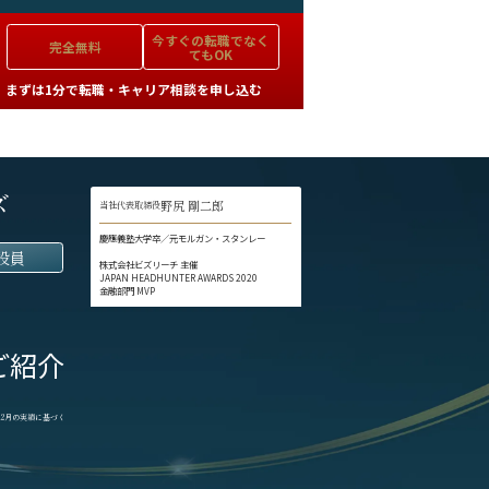
今すぐの
転職でなく
完全無料
てもOK
まずは1分で転職・キャリア相談を申し込む
ズ
野尻 剛二郎
当社代表取締役
慶應義塾大学卒／元モルガン・スタンレー
役員
株式会社ビズリーチ 主催
JAPAN HEADHUNTER AWARDS 2020
金融部門 MVP
ご紹介
1-12月の実績に基づく