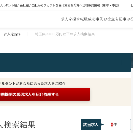
サルタント紹介
会社紹介
当社からスカウトを受け取られた方へ
当社採用情報（新卒・中途）
求人を探す
転職成功事例
お役立ち記事
お
求人を探す
|
埼玉県×800万円以下の求人検索結果
サルタントがあなたに合った求人をご紹介
金融機関の
厳選求人を紹介依頼する
人検索結果
0
該当求人
件