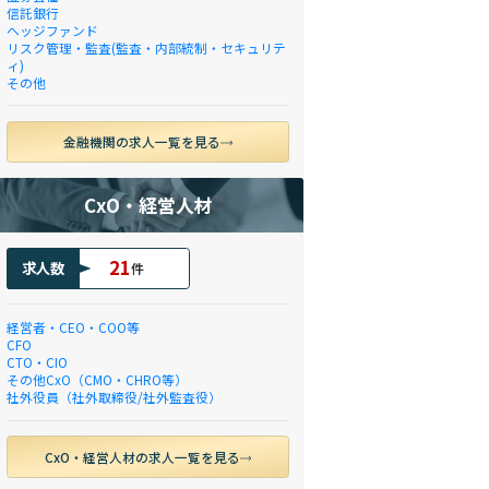
信託銀行
ヘッジファンド
リスク管理・監査(監査・内部統制・セキュリテ
ィ)
その他
金融機関の求人一覧を見る
CxO・経営人材
21
求人数
件
経営者・CEO・COO等
CFO
CTO・CIO
その他CxO（CMO・CHRO等）
社外役員（社外取締役/社外監査役）
CxO・経営人材の求人一覧を見る