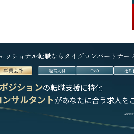
ェッショナル転職なら
タイグロンパートナー
事業会社
経営人材
CxO
社外
ポジション
の転職支援に特化
コンサルタント
が
あなたに合う求人を
※2024年