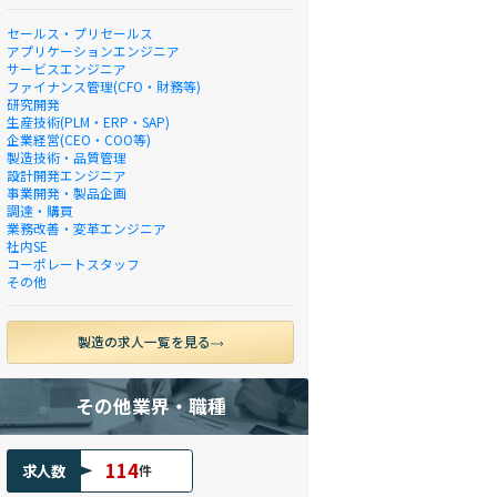
セールス・プリセールス
アプリケーションエンジニア
サービスエンジニア
ファイナンス管理(CFO・財務等)
研究開発
生産技術(PLM・ERP・SAP)
企業経営(CEO・COO等)
製造技術・品質管理
設計開発エンジニア
事業開発・製品企画
調達・購買
業務改善・変革エンジニア
社内SE
コーポレートスタッフ
その他
製造の求人一覧を見る
その他業界・職種
114
求人数
件