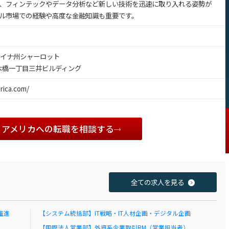
、フィンテックやデータ分析など新しい技術を迅速に取り入れる姿勢が
ル市場での経験や高度な金融知識も重要です。
ライナ州シャーロット
日本橋一丁目三井ビルディング
rica.com/
・アメリカへの転職を相談する
全ての求人を見る
推進
【システム統括部】IT戦略・IT人材企画・デジタル企画
【国際法人営業部】外資系企業取引RM（営業担当者）