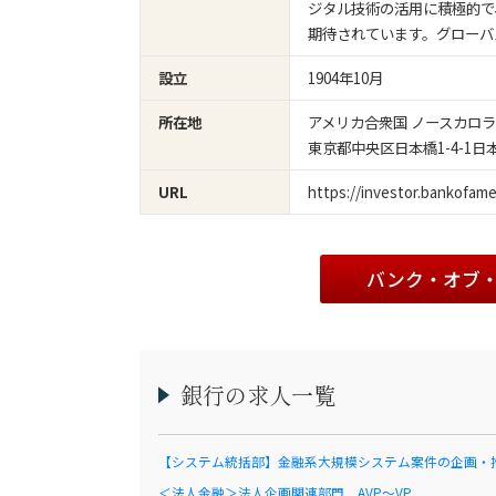
ジタル技術の活用に積極的で
期待されています。グローバ
1904年10月
設立
アメリカ合衆国 ノースカロ
所在地
東京都中央区日本橋1-4-1
https://investor.bankofame
URL
バンク・オブ
銀行の求人一覧
【システム統括部】金融系大規模システム案件の企画・
＜法人金融＞法人企画関連部門 AVP～VP