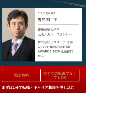
当社代表取締役
野尻 剛二郎
慶應義塾大学卒
元モルガン・スタンレー
株式会社ビズリーチ 主催
JAPAN HEADHUNTER
AWARDS 2020 金融部門
MVP
今すぐの
転職でなく
完全無料
てもOK
まずは1分で転職・キャリア相談を申し込む