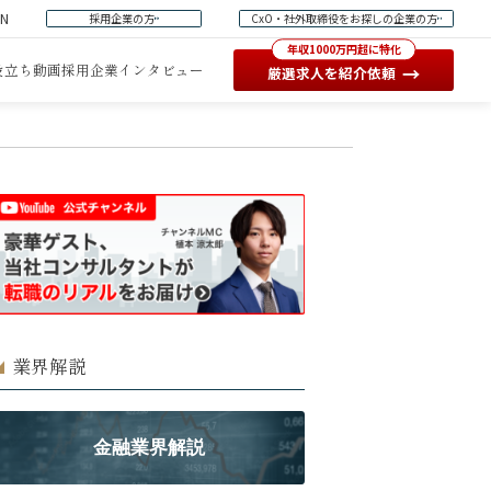
EN
採用企業の方
CxO・社外取締役をお探しの企業の方
年収1000万円超に特化
役立ち動画
採用企業インタビュー
→
厳選求人を紹介依頼
業界解説
金融業界解説