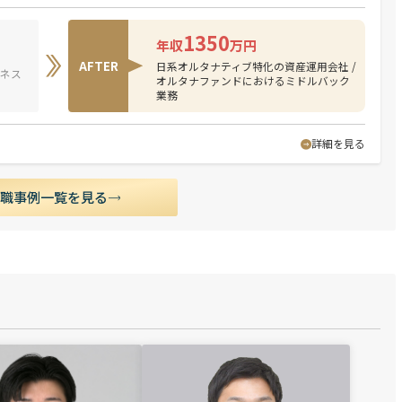
1350
年収
万円
AFTER
日系オルタナティブ特化の資産運用会社 /
ジネス
オルタナファンドにおけるミドルバック
業務
詳細を見る
転職事例一覧を見る