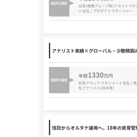
BEFORE
日系(保険グループ系)アセットマネ
ト会社 / プロダクトマネージャー
アナリスト実績×グローバル – 少数精
1330
年収
万円
BEFORE
日系アセットマネジメント会社 / 
社アナリスト(日本株)
信託からオルタナ運用へ。18年の資産管