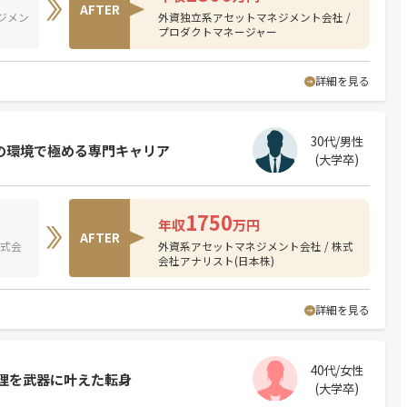
AFTER
ジメン
外資独立系アセットマネジメント会社 /
プロダクトマネージャー
詳細を見る
30代/男性
鋭の環境で極める専門キャリア
(大学卒)
1750
年収
万円
AFTER
株式会
外資系アセットマネジメント会社 / 株式
会社アナリスト(日本株)
詳細を見る
40代/女性
理を武器に叶えた転身
(大学卒)