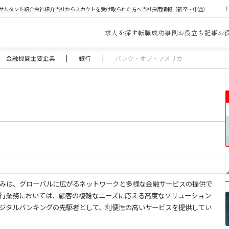
サルタント紹介
会社紹介
当社からスカウトを受け取られた方へ
当社採用情報（新卒・中途）
求人を探す
転職成功事例
お役立ち記事
お
金融機関主要企業
|
銀行
|
バンク・オブ・アメリカ
みは、グローバルに広がるネットワークと多様な金融サービスの提供で
行業務においては、顧客の複雑なニーズに応える高度なソリューション
ジタルバンキングの先駆者として、利便性の高いサービスを提供してい