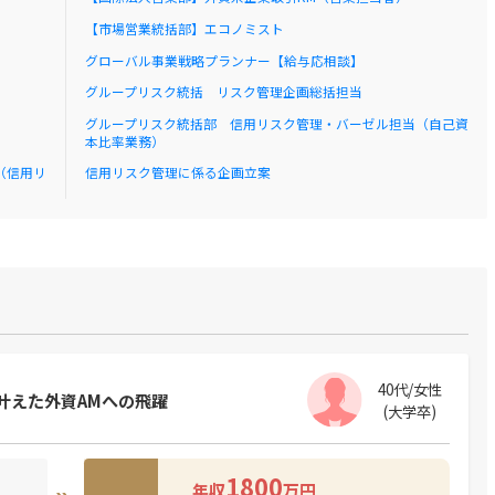
【市場営業統括部】エコノミスト
】
グローバル事業戦略プランナー【給与応相談】
グループリスク統括 リスク管理企画総括担当
グループリスク統括部 信用リスク管理・バーゼル担当（自己資
本比率業務）
（信用リ
信用リスク管理に係る企画立案
40代/女性
叶えた外資AMへの飛躍
(大学卒)
1800
年収
万円