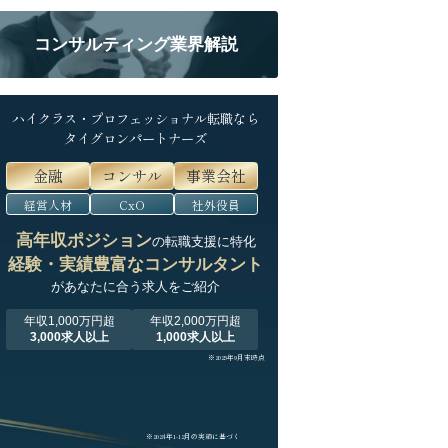
コンサルティング業界解説
ハイクラス・プロフェッショナル転職なら
タイグロンパートナーズ
金融
コンサル
事業会社
経営人材
CxO
社外役員
高年収ポジション
の転職支援に特化
経験・実績豊富なコンサルタント
が
あなたに合う求人をご紹介
年収1,000万円超
年収2,000万円超
3,000求人以上
1,000求人以上
※2025年9月末時点
※2024年1-12月の実績に基づく