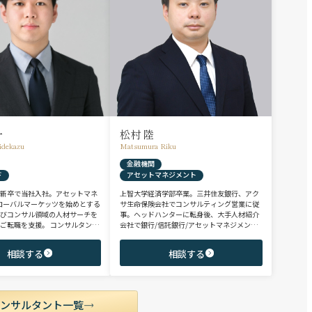
一
松村 陸
idekazu
Matsumura Riku
金融機関
ド
アセットマネジメント
、新卒で当社入社。アセットマネ
上智大学経済学部卒業。三井住友銀行、アク
ローバルマーケッツを始めとする
サ生命保険会社でコンサルティング営業に従
よびコンサル領域の人材サーチを
事。ヘッドハンターに転身後、大手人材紹介
ご転職を支援。 コンサルタント
会社で銀行/信託銀行/アセットマネジメント
ファンド/投資銀行/不動産金融領
領域を担当し全社表彰歴あり。リテール部門
、異業種からの転身を目指す未経
の営業職・企画職から運用部門の専門職まで
相談する
相談する
テンシャル層やさらなるキャリア
豊富な転職支援実績。日系/外資系、経験者/
ミドル～ハイクラス層をご支援。
未経験者を問わず幅広いポジションでご支援
可能。
コンサルタント一覧