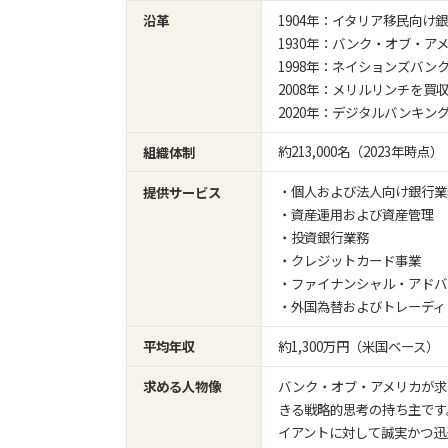
1904年：イタリア移民向
沿革
1930年：バンク・オブ・ア
1998年：ネイションズバン
2008年：メリルリンチを買
2020年：デジタルバンキ
約213,000名（2023年時点）
組織体制
・個人および法人向け銀行業
提供サービス
・資産運用および資産管理
・投資銀行業務
・クレジットカード事業
・ファイナンシャル・アドバ
・外国為替およびトレーディ
約1,300万円（米国ベース）
平均年収
バンク・オブ・アメリカが求
求める人物像
きる戦略的思考の持ち主です
イアントに対して誠実かつ迅