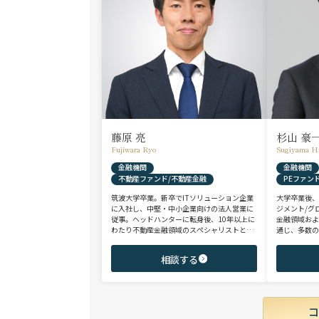
藤原 亮
杉山 豪
Fujiwara Ryo
Sugiyama H
金融機関
金融機関
不動産ファンド/不動産金融
PEファン
筑波大学卒業。新卒でITソリューション企業
大学卒業後
に入社し、中堅・中小企業向けの法人営業に
ジメント/グ
従事。ヘッドハンターに転身後、10年以上に
金融領域お
わたり不動産金融領域のスペシャリストとし
通じ、多数の
て、アクイジション/アセットマネジメント/
として、PE
財務/経理/IRなど、フロントからミドル・バ
域を中心に
相談する
ックまで、幅広いポジションで100名以上の
験のハイポ
ご支援実績を誇る。また、首都圏に加え、関
ップを狙う
西・九州・北海道を始めとする地方都市を拠
点とする企業から外資系まで、100社を超え
るクライアント企業様とのリレーションを保
持。業界に精通した深い知見と広範なネット