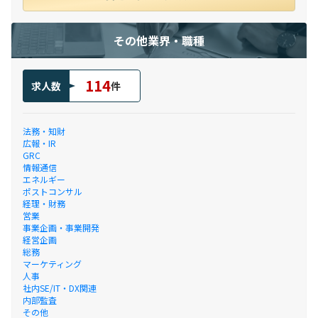
その他業界・職種
114
求人数
件
法務・知財
広報・IR
GRC
情報通信
エネルギー
ポストコンサル
経理・財務
営業
事業企画・事業開発
経営企画
総務
マーケティング
人事
社内SE/IT・DX関連
内部監査
その他