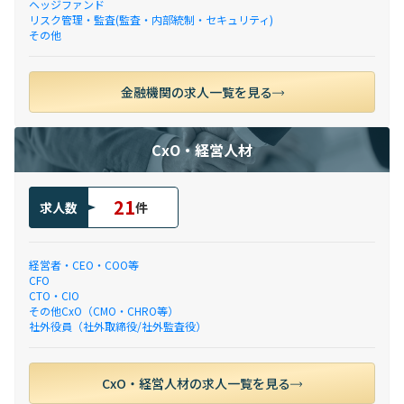
ヘッジファンド
リスク管理・監査(監査・内部統制・セキュリティ)
その他
金融機関の求人一覧を見る
CxO・経営人材
21
求人数
件
経営者・CEO・COO等
CFO
CTO・CIO
その他CxO（CMO・CHRO等）
社外役員（社外取締役/社外監査役）
CxO・経営人材の求人一覧を見る