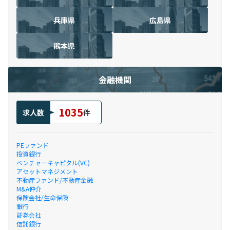
兵庫県
広島県
熊本県
金融機関
1035
求人数
件
PEファンド
投資銀行
ベンチャーキャピタル(VC)
アセットマネジメント
不動産ファンド/不動産金融
M&A仲介
保険会社/生命保険
銀行
証券会社
信託銀行