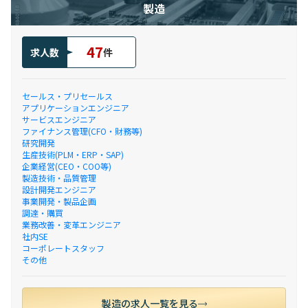
製造
47
求人数
件
セールス・プリセールス
アプリケーションエンジニア
サービスエンジニア
ファイナンス管理(CFO・財務等)
研究開発
生産技術(PLM・ERP・SAP)
企業経営(CEO・COO等)
製造技術・品質管理
設計開発エンジニア
事業開発・製品企画
調達・購買
業務改善・変革エンジニア
社内SE
コーポレートスタッフ
その他
製造の求人一覧を見る