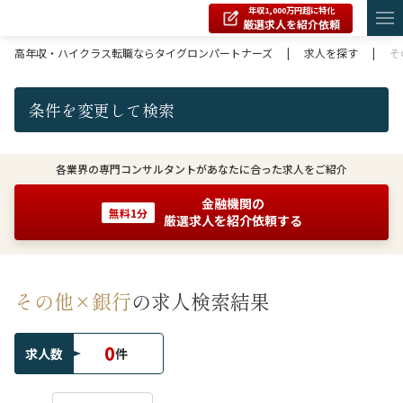
年収1,000万円超に特化
厳選求人を紹介依頼
高年収・ハイクラス転職ならタイグロンパートナーズ
|
求人を探す
|
そ
条件を変更して検索
各業界の専門コンサルタントがあなたに合った求人をご紹介
金融機関の
無料1分
厳選求人を紹介依頼する
その他×銀行
の求人検索結果
0
求人数
件