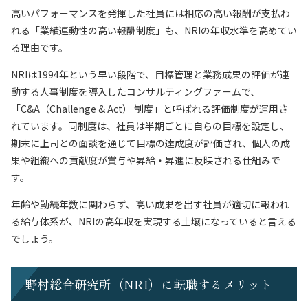
高いパフォーマンスを発揮した社員には相応の高い報酬が支払わ
れる「業績連動性の高い報酬制度」も、NRIの年収水準を高めてい
る理由です。
NRIは1994年という早い段階で、目標管理と業務成果の評価が連
動する人事制度を導入したコンサルティングファームで、
「C&A（Challenge & Act） 制度」と呼ばれる評価制度が運用さ
れています。同制度は、社員は半期ごとに自らの目標を設定し、
期末に上司との面談を通じて目標の達成度が評価され、個人の成
果や組織への貢献度が賞与や昇給・昇進に反映される仕組みで
す。
年齢や勤続年数に関わらず、高い成果を出す社員が適切に報われ
る給与体系が、NRIの高年収を実現する土壌になっていると言える
でしょう。
野村総合研究所（NRI）に転職するメリット