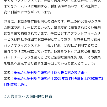
中でもトップクラスです。課題の発見からITによる解決策の実現
までをシームレスに展開する、付加価値の高いサービス提供が、
高い利益率につながっています。
さらに、収益の安定性も同社の強みです。売上の約60％がシステ
ム開発や運用サービスといった、景気変動に左右されにくい継続
的な事業で構成されています。特にビジネスプラットフォームサ
ービスは同社の強固な収益基盤となっており、証券会社向け総合
バックオフィスシステム「THE STAR」は83社が利用するなど、
業界での地位を確立しています。各業界のトップ企業と長期的な
パートナーシップを築くことで安定的な業績を実現し、その成果
を社員へ還元する好循環を生み出していると言えるでしょう。
出典：
株式会社野村総合研究所｜個人投資家の皆さまへ
出典：
株式会社野村総合研究所｜2025年3月期決算および2026年3
月期業績見通し
2.人的資本への戦略的な投資