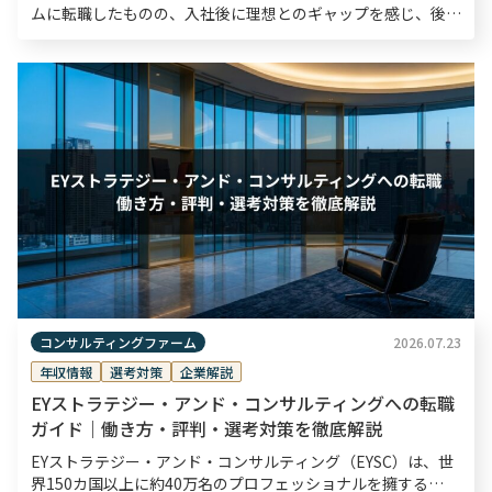
ムに転職したものの、入社後に理想とのギャップを感じ、後悔
するケースは珍しくありません。 本記事では、コンサル転職
で後悔する人に共通する7つの特徴や、中途入社後によく […]
コンサルティングファーム
2026.07.23
年収情報
選考対策
企業解説
EYストラテジー・アンド・コンサルティングへの転職
ガイド｜働き方・評判・選考対策を徹底解説
EYストラテジー・アンド・コンサルティング（EYSC）は、世
界150カ国以上に約40万名のプロフェッショナルを擁する