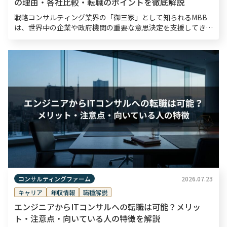
の理由・各社比較・転職のポイントを徹底解説
戦略コンサルティング業界の「御三家」として知られるMBB
は、世界中の企業や政府機関の重要な意思決定を支援してき
た、半世紀以上の歴史を持つ戦略コンサルティングファームで
す。転職市場においてもMBBは高い関心を集めており、採
[…]
コンサルティングファーム
2026.07.23
キャリア
年収情報
職種解説
エンジニアからITコンサルへの転職は可能？メリッ
ト・注意点・向いている人の特徴を解説