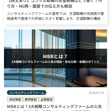
【例文あり】コンサル転職の志望動機はどう書く？作
り方・NG例・面接での伝え方も解説
コンサルティングファームの選考では、志望動機の完成度が書
類選考や面接での評価に大きく影響します。志望動機の構成・
内容がコンサルタントとしての論理的思考力や熱意を測る材料
となるため、入念な準備が欠かせません。 本記事では、 […]
コンサルティングファーム
2026.07.23
年収情報
業界解説
企業解説
MBBとは？3大戦略コンサルティングファームの人気