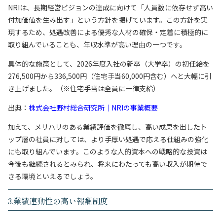
NRIは、長期経営ビジョンの達成に向けて「人員数に依存せず高い
付加価値を生み出す」という方針を掲げています。この方針を実
現するため、処遇改善による優秀な人材の確保・定着に積極的に
取り組んでいることも、年収水準が高い理由の一つです。
具体的な施策として、2026年度入社の新卒（大学卒）の初任給を
276,500円から336,500円（住宅手当60,000円含む）へと大幅に引
き上げました。（※住宅手当は全員に一律支給）
出典：
株式会社野村総合研究所｜NRIの事業概要
加えて、メリハリのある業績評価を徹底し、高い成果を出したト
ップ層の社員に対しては、より手厚い処遇で応える仕組みの強化
にも取り組んでいます。このような人的資本への戦略的な投資は
今後も継続されるとみられ、将来にわたっても高い収入が期待で
きる環境といえるでしょう。
3.業績連動性の高い報酬制度