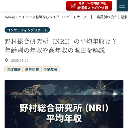
年収1,000万円超に特化
厳選求人を紹介依頼
高年収・ハイクラス転職ならタイグロンパートナーズ
|
業界別お役立ち記事
コンサルティングファーム
野村総合研究所（NRI）の平均年収は？
年齢別の年収や高年収の理由を解説
2026.06.05
年収情報
選考対策
企業解説