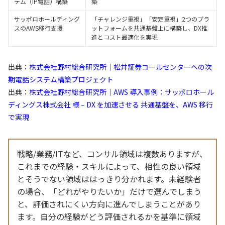
テム（IP電話）構築
築
サッポロホールディング
「チャレンジ重視」「安定重視」2つのプラ
スのAWS移行支援
ットフォームを共通基盤上に構築し、DX推
進とコスト最適化を実現
出典：
株式会社野村総合研究所｜松井証券コールセンターへの次
期電話システム構築プロジェクト
出典：
株式会社野村総合研究所｜AWS 導入事例：サッポロホール
ディングス株式会社 様 – DX を加速させる 共通基盤を、AWS 移行
で実現
戦略/業務/ITなど、コンサル領域は複数ありますが、
これまでの経験・スキルによって、相性の良い領域
とそうでない領域ははっきり分かれます。未経験者
の場合、「どれがやりたいか」だけで選んでしまう
と、評価されにくい方向に進んでしまうことがあり
ます。自分の経験がどう評価されるかを基準に領域