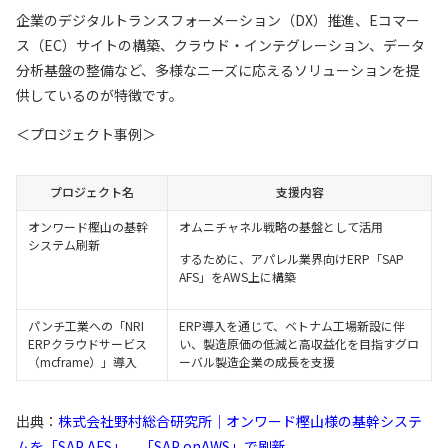
企業のデジタルトランスフォーメーション（DX）推進、Eコマー
ス（EC）サイトの構築、クラウド・インテグレーション、データ
分析基盤の整備など、多様なニーズに応えるソリューションを提
供しているのが特徴です。
＜プロジェクト事例＞
プロジェクト名
支援内容
オンワード樫山の基幹
オムニチャネル戦略の基盤として活用
システム刷新
するために、アパレル業界向けERP「SAP
AFS」をAWS上に構築
パンチ工業への「NRI
ERP導入を通じて、ベトナム工場新設に伴
ERPクラウドサービス
い、製造原価の低減と高収益化を目指すグロ
（mcframe）」導入
ーバル製造企業の成長を支援
出典：
株式会社野村総合研究所｜オンワード樫山様の基幹システ
ムを「SAP AFS」、「SAP onAWS」で刷新