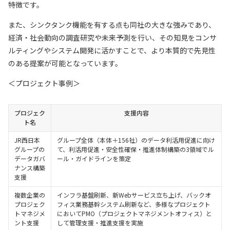
特徴です。
また、シンクタンク機能を有する点も同社の大きな強みであり、
経済・社会動向の調査研究や未来予測を行い、その知見をコンサ
ルティングやシステム開発に活かすことで、より本質的で先見性
のある提案が可能となっています。
＜プロジェクト事例＞
プロジェク
支援内容
ト名
JR西日本
グループ全体（本体＋156社）のデータ利活用促進に向け
グループの
て、利活用促進・安全性確保・推進体制構築の3領域でル
データガバ
ール・ガイドラインを策定
ナンス構築
支援
複数企業の
インフラ基盤刷新、新Webサービス立ち上げ、バックオ
プロジェク
フィス業務基幹システム刷新など、多様なプロジェクト
トマネジメ
においてPMO（プロジェクトマネジメントオフィス）と
ント支援
して管理支援・推進支援を実施