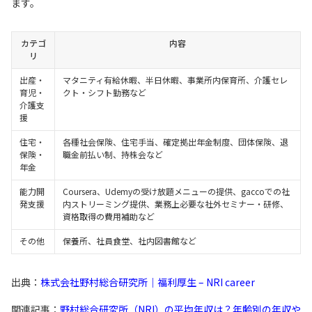
ます。
カテゴ
内容
リ
出産・
マタニティ有給休暇、半日休暇、事業所内保育所、介護セレ
育児・
クト・シフト勤務など
介護支
援
住宅・
各種社会保険、住宅手当、確定拠出年金制度、団体保険、退
保険・
職金前払い制、持株会など
年金
能力開
Coursera、Udemyの受け放題メニューの提供、gaccoでの社
発支援
内ストリーミング提供、業務上必要な社外セミナー・研修、
資格取得の費用補助など
その他
保養所、社員食堂、社内図書館など
出典：
株式会社野村総合研究所｜福利厚生 – NRI career
関連記事：
野村総合研究所（NRI）の平均年収は？年齢別の年収や