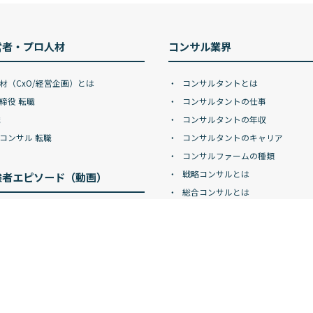
営者・プロ人材
コンサル業界
材（CxO/経営企画）とは
コンサルタントとは
締役 転職
コンサルタントの仕事
職
コンサルタントの年収
コンサル 転職
コンサルタントのキャリア
コンサルファームの種類
戦略コンサルとは
験者エピソード（動画）
総合コンサルとは
DXコンサルとは
ドマン・サックス
ITコンサルとは
ン・スタンレー
デジタルコンサルとは
レイズ
事業再生コンサルとは
BNPパリバ
コンサル
ン コンサルティング グループ
コンサル記事一覧
コンサル