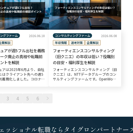
は激 […]
ィングファーム
コンサルティングファーム
2026.06.18
2026.06.08
企業解説
年収情報
選考対策
企業解説
ュアが週5フル出社を義務
フォーティエンスコンサルティング
ーク廃止の真相や転職前
（旧クニエ）の年収は低い？役職別
ントを解説
の目安・福利厚生を解説
アは2025年6月より、自社
フォーティエンスコンサルティング（旧
たはクライアント先への週5
クニエ）は、NTTデータグループのコン
則義務化しました。コロナ禍
サルティングファームです。OpenWork
リモートワークを推進し、
などの口コミサイトの情報によると、同
には全国どこからでも就業でき
社の年収目安は約1,200万円で、コンサ
ション フレキシビリティ制
ルティング業界の中でも報酬水 […]
3
4
5
6
ェッショナル転職なら
タイグロンパートナー