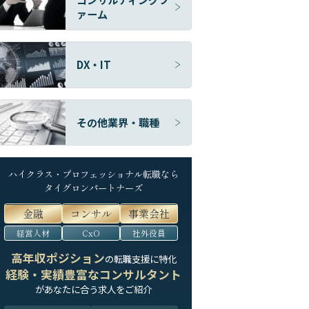
ァーム
DX・IT
その他業界・職種
ハイクラス・プロフェッショナル転職なら
タイグロンパートナーズ
金融
コンサル
事業会社
経営人材
CxO
社外役員
高年収ポジション
の転職支援に特化
経験・実績豊富なコンサルタント
が
あなたに合う求人をご紹介