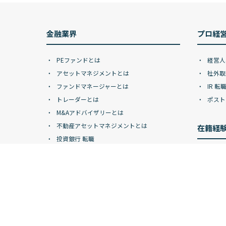
金融業界
プロ経
PEファンドとは
経営人
アセットマネジメントとは
社外取
ファンドマネージャーとは
IR 転
トレーダーとは
ポスト
M&Aアドバイザリーとは
不動産アセットマネジメントとは
在籍経
投資銀行 転職
ヘッジファンド 転職
ゴール
FAS 転職
モルガ
不動産金融 転職
バーク
不動産ファンド 転職
UBS/
保険会社 転職
ボスト
金融記事一覧
BIG4