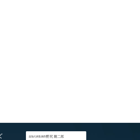
ズ
野尻 剛二郎
当社代表取締役