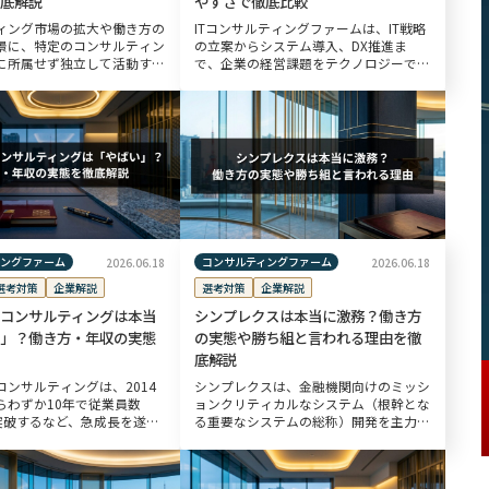
底解説
やすさで徹底比較
ィング市場の拡大や働き方の
ITコンサルティングファームは、IT戦略
景に、特定のコンサルティン
の立案からシステム導入、DX推進ま
に所属せず独立して活動する
で、企業の経営課題をテクノロジーで解
ンスコンサルタント」が注目
決するプロフェッショナル集団です。
す。MBBやBIG4から独立す
本記事では、外資系・日系それぞれのIT
増えており、年収アップや
コンサルティングファームを売上高・年
[…]
ィングファーム
コンサルティングファーム
2026.06.18
2026.06.18
選考対策
企業解説
選考対策
企業解説
コンサルティングは本当
シンプレクスは本当に激務？働き方
」？働き方・年収の実態
の実態や勝ち組と言われる理由を徹
底解説
コンサルティングは、2014
シンプレクスは、金融機関向けのミッシ
らわずか10年で従業員数
ョンクリティカルなシステム（根幹とな
を突破するなど、急成長を遂げ
る重要なシステムの総称）開発を主力事
サルティングファームです。
業とし、戦略から実装・運用保守まで一
ドの速さゆえに「やばい」
気通貫で手がけるコンサルティングファ
いった情報も散見されます
ームです。プロジェクトの状況によって