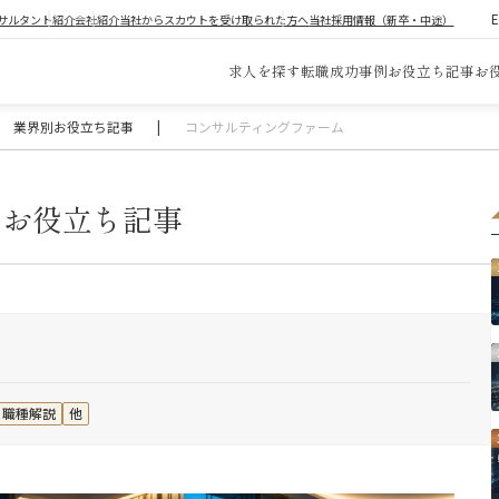
サルタント紹介
会社紹介
当社からスカウトを受け取られた方へ
当社採用情報（新卒・中途）
求人を探す
転職成功事例
お役立ち記事
お
業界別お役立ち記事
|
コンサルティングファーム
ム
お役立ち記事
職種解説
他