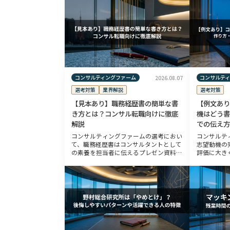
コンサルティングファーム
コンサルテ
2026.08.07
選考対策
業界解説
選考対策
【見本あり】職務経歴書の簡単な書
【例文あり
き方とは？コンサル転職向けに徹底
機はどう書
解説
での伝え方
コンサルティングファームの選考におい
コンサルテ
て、職務経歴書はコンサルタントとして
志望動機の
の素養を担当者に伝えるプレゼン資料と
評価に大き
も言えるものです。書類選考通過率は
成・内容が
10〜30％程度と狭き門とされているた
的思考力や
め、職務経歴書は入念な準備のもと作成
入念な準備
する […]
は、 […]