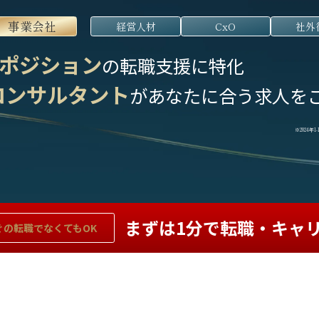
事業会社
経営人材
CxO
社外
ポジション
の転職支援に特化
コンサルタント
が
あなたに合う求人を
※2024年
まずは1分で転職・キャ
ぐの
転職でなくてもOK