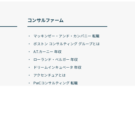
コンサルファーム
マッキンゼー・アンド・カンパニー 転職
ボストン コンサルティング グループとは
A.T.カーニー 年収
ローランド・ベルガー 年収
ドリームインキュベータ 年収
アクセンチュアとは
PwCコンサルティング 転職
デロイトトーマツコンサルティング 年収
KPMGコンサルティングとは
アビームコンサルティング 年収
Dirbato（ディルバート）
ベイカレクローン
コンサル企業一覧