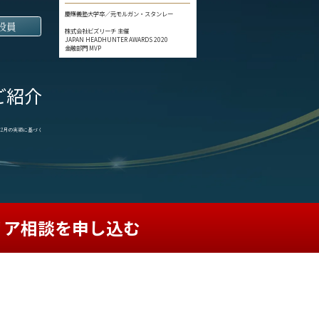
慶應義塾大学卒／元モルガン・スタンレー
役員
株式会社ビズリーチ 主催
JAPAN HEADHUNTER AWARDS 2020
金融部門 MVP
ご紹介
1-12月の実績に基づく
リア相談を申し込む