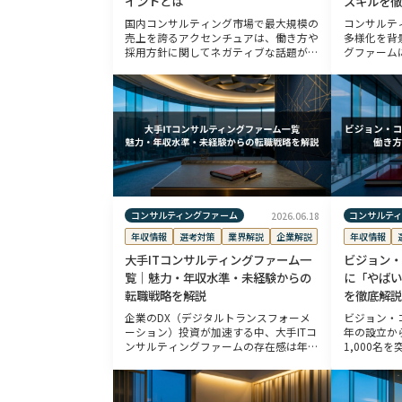
イントとは
スキルを徹
国内コンサルティング市場で最大規模の
コンサルテ
売上を誇るアクセンチュアは、働き方や
多様化を背
採用方針に関してネガティブな話題が取
グファーム
り上げられることも多く、転職を検討す
「フリーラ
る中で不安を感じる方もいるでしょう。
を集めていま
しかし実際には労働環境の改善や成長領
るケースも
域 […]
[…]
コンサルティングファーム
コンサルテ
2026.06.18
年収情報
選考対策
業界解説
企業解説
年収情報
大手ITコンサルティングファーム一
ビジョン・
覧｜魅力・年収水準・未経験からの
に「やばい
転職戦略を解説
を徹底解説
企業のDX（デジタルトランスフォーメ
ビジョン・
ーション）投資が加速する中、大手ITコ
年の設立か
ンサルティングファームの存在感は年々
1,000名
高まっています。IDC Japanの予測によ
ているコン
ると、国内ITサービス市場は2029年ま
成長スピー
で年平均成長率（CAGR） […]
「激務」と