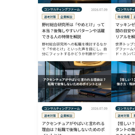
コンサルティングファーム
コンサルテ
2026.07.09
選考対策
企業解説
年収情報
野村総合研究所は「やめとけ」って
マッキンゼ
本当？後悔しやすいパターンや活躍
間の目安や
できる人の特徴を解説
リアルを解
野村総合研究所への転職を検討するなか
世界トップ
で「やめとけ」といった声を目にし、自
グファーム
分にフィットするかどうか判断がつかず
ド・カンパ
悩んでいる方もいるのではないでしょう
は、残業が
か。 同社は事業領域が幅広く、一般的
激務という
なコンサルティングファームと異なる特
ームです。
徴を […]
に直結 […]
コンサルティングファーム
コンサルテ
2026.07.09
選考対策
企業解説
選考対策
アクセンチュアがやばいと言われる
【怪しい？
理由は？転職で後悔しないためのポ
タントの働