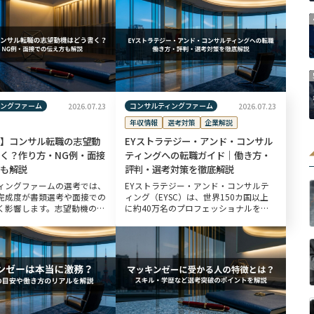
ィングファーム
コンサルティングファーム
2026.07.23
2026.07.23
年収情報
選考対策
企業解説
】コンサル転職の志望動
EYストラテジー・アンド・コンサル
く？作り方・NG例・面接
ティングへの転職ガイド｜働き方・
も解説
評判・選考対策を徹底解説
ィングファームの選考では、
EYストラテジー・アンド・コンサルテ
完成度が書類選考や面接での
ィング（EYSC）は、世界150カ国以上
く影響します。志望動機の構
に約40万名のプロフェッショナルを擁
コンサルタントとしての論理
するEY（Ernst & Young）のグローバル
熱意を測る材料となるため、
ネットワークに属する、総合系コンサル
が欠かせません。 本記事で
ティングファー […]