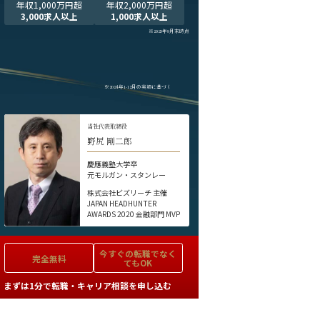
年収1,000万円超
年収2,000万円超
3,000求人以上
1,000求人以上
※2025年9月末時点
※2024年1-12月の実績に基づく
当社代表取締役
野尻 剛二郎
慶應義塾大学卒
元モルガン・スタンレー
株式会社ビズリーチ 主催
JAPAN HEADHUNTER
AWARDS 2020 金融部門 MVP
今すぐの
転職でなく
完全無料
てもOK
まずは1分で転職・キャリア相談を申し込む