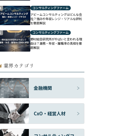
コンサルティングファーム
4
アビームコンサルティングはどんな会
社？強みや年収レンジ・リアルな評判
を徹底解説
コンサルティングファーム
5
野村総合研究所がやばいと言われる理
由は？激務・年収・離職率の真相を徹
底解説
業界カテゴリ
◢
金融機関
CxO・経営人材
コンサルティングフ