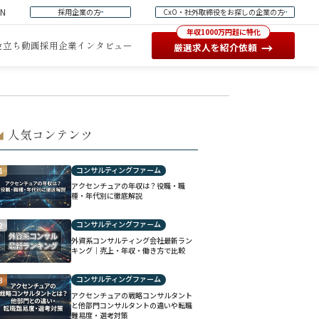
EN
採用企業の方
CxO・社外取締役をお探しの企業の方
年収1000万円超に特化
役立ち動画
採用企業インタビュー
→
厳選求人を紹介依頼
人気コンテンツ
◢
コンサルティングファーム
1
アクセンチュアの年収は？役職・職
種・年代別に徹底解説
コンサルティングファーム
2
外資系コンサルティング会社最新ラン
キング｜売上・年収・働き方で比較
コンサルティングファーム
3
アクセンチュアの戦略コンサルタント
と他部門コンサルタントの違いや転職
難易度・選考対策