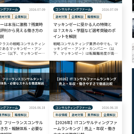
ィングファーム
コンサルティングファーム
2026.07.09
2026.07.09
選考対策
企業解説
選考対策
企業解説
職種解説
ーは本当に激務？残業時
マッキンゼーに受かる人の特徴と
評判から見える働き方の
は？スキル・学歴など選考突破のポ
説
イントを解説
クラスの戦略コンサルティン
戦略コンサルティング業界の中でも、マ
であるマッキンゼー・アン
ッキンゼー・アンド・カンパニー（以
ニー（以下、マッキンゼー）
下、マッキンゼー）は転職難易度が高い
多くなりやすい傾向があり、
コンサルティングファームの一つとされ
イメージが先行しがちなファ
ています。 一方で、同社に受かる人に
 一方で、経営の最重要課題
は共通する資質・スキル・経験があるの
も事実 […]
ィングファーム
コンサルティングファーム
2026.06.18
2026.06.18
業界解説
職種解説
年収情報
選考対策
業界解説
企業解説
】フリーランスコンサル
【2026年】ITコンサルティングファ
き方・報酬体系・必要な
ームランキング｜売上・年収・働き