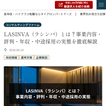
年収1,000万円超に特化
厳選求人を紹介依頼
高年収・ハイクラス転職ならタイグロンパートナーズ
|
業界別お役立ち記事
コンサルティングファーム
LASINVA（ラシンバ）とは？事業内容・
評判・年収・中途採用の実態を徹底解説
2026.06.18
年収情報
選考対策
企業解説