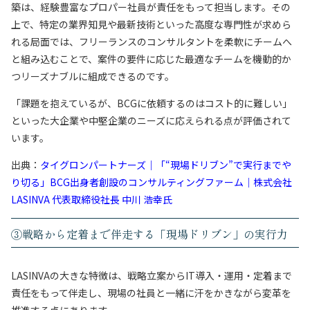
築は、経験豊富なプロパー社員が責任をもって担当します。その
上で、特定の業界知見や最新技術といった高度な専門性が求めら
れる局面では、フリーランスのコンサルタントを柔軟にチームへ
と組み込むことで、案件の要件に応じた最適なチームを機動的か
つリーズナブルに組成できるのです。
「課題を抱えているが、BCGに依頼するのはコスト的に難しい」
といった大企業や中堅企業のニーズに応えられる点が評価されて
います。
出典：
タイグロンパートナーズ｜「“現場ドリブン”で実行までや
り切る」BCG出身者創設のコンサルティングファーム｜株式会社
LASINVA 代表取締役社長 中川 浩幸氏
③戦略から定着まで伴走する「現場ドリブン」の実行力
LASINVAの大きな特徴は、戦略立案からIT導入・運用・定着まで
責任をもって伴走し、現場の社員と一緒に汗をかきながら変革を