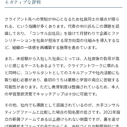
ネガティブな評判
クライアント先への常駐が中心となるため社員同士の接点が限ら
れる、という指摘が多くあります。代表の中川氏もこの課題を認
識しており、「コンサル出社日」を設けて月替わりで企画とファ
シリテーションを社員が担当する双方向型の仕組みを導入するな
ど、組織の一体感を再構築する施策を進めています。
また、未経験から入社した社員にとっては、入社直後の負荷が高
いと感じるケースもあるようです。クライアントワークに慣れる
と同時に、コンサルタントとしてのスキルアップや社内活動にも
取り組む必要があり、最初のうちは業務と学習の両立に苦戦する
可能性があります。ただし教育制度は整備されているため、本人
の学習意欲次第でキャッチアップは十分に可能です。
その他、社内でも課題として認識されているのが、大手コンサル
ティングファームと比較した場合の知名度の低さです。2021年設
立の新興ファームである以上避けられない側面ですが、裏を返せ
ば組織拡大フェーズの今だからこそ、会社づくりや制度設計に主