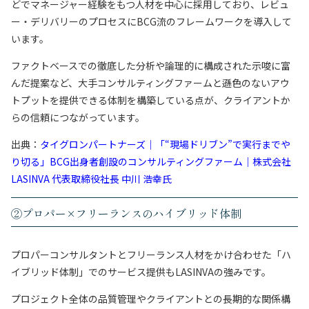
どでマネージャー経験をもつ人材を中心に採用しており、レビュ
ー・デリバリーのプロセスにBCG流のフレームワークを導入して
います。
ファクトベースでの徹底した分析や論理的に構成された示唆に富
んだ提案など、大手コンサルティングファームと遜色のないアウ
トプットを提供できる体制を構築している点が、クライアントか
らの信頼につながっています。
出典：
タイグロンパートナーズ｜「“現場ドリブン”で実行までや
り切る」BCG出身者創設のコンサルティングファーム｜株式会社
LASINVA 代表取締役社長 中川 浩幸氏
②プロパー×フリーランスのハイブリッド体制
プロパーコンサルタントとフリーランス人材をかけ合わせた「ハ
イブリッド体制」でのサービス提供もLASINVAの強みです。
プロジェクト全体の品質管理やクライアントとの長期的な関係構