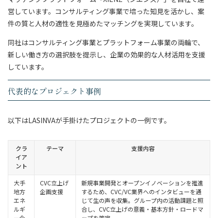
営しています。コンサルティング事業で培った知見を活かし、案
件の質と人材の適性を見極めたマッチングを実現しています。
同社はコンサルティング事業とプラットフォーム事業の両輪で、
新しい働き方の選択肢を提示し、企業の効果的な人材活用を支援
しています。
代表的なプロジェクト事例
以下はLASINVAが手掛けたプロジェクトの一例です。
クラ
テーマ
支援内容
イア
ント
大手
CVC立上げ
新規事業開発とオープンイノベーションを推進
地方
企画支援
するため、CVC/VC業界へのインタビューを通
エネ
じて生の声を収集。グループ内の活動課題と照
ルギ
合し、CVC立上げの意義・基本方針・ロードマ
ー企
ップを策定