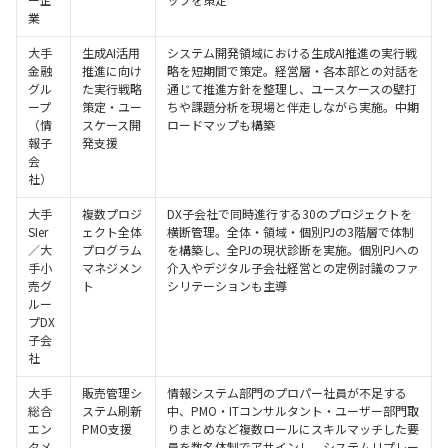
業
大手
生成AI活用
システム開発領域における生成AI推進の実行戦
金融
推進に向け
略を短期間で策定。経営層・各本部との対話を
グル
た実行戦略
通じて推進方針を整理し、ユースケースの壁打
ープ
策定・ユー
ちや課題分析を現場と伴走しながら実施。中期
（情
スケース開
ロードマップも構築
報子
発支援
会
社）
大手
複数プロジ
DX子会社で同時進行する30のプロジェクトを
SIer
ェクト全体
横断管理。全体・領域・個別PJの3階層で体制
／大
プログラム
を構築し、全PJの現状診断を実施。個別PJへの
手小
マネジメン
介入やデジタル子会社経営との定例討議のファ
売グ
ト
シリテーションも主導
ルー
プDX
子会
社
大手
販売管理シ
情報システム部門のプロパー社員が不足する
総合
ステム刷新
中、PMO・ITコンサルタント・ユーザー部門取
エン
PMO支援
りまとめなど複数ロールにスキルマッチした要
タメ
員を数名体制でアサインし、システムリプレー