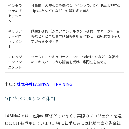
インタラ
社員同士の座談会や勉強会（インフラ、DX、Excel/PPTの
クティブ
Tips共有など）など、対話形式で学ぶ
セッショ
ン
キャリア
階層別研修（シニアコンサルタント研修、マネージャー研
ディベロ
修など）と全社員向け研修を組み合わせ、継続的なキャリ
ップメン
ア成長を支援する
ト
ナレッジ
クラウド、セキュリティ、SAP、Salesforceなど、各領域
エンハン
のエキスパートから講義を受け、専門性を高める
スメント
出典：
株式会社LASINVA｜TRAINING
OJTとメンタリング体制
LASINVAでは、座学の研修だけでなく、実際のプロジェクトを通
じたOJTも重視しています。特に若手社員には経験豊富な先輩社