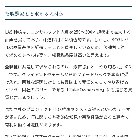
転職難易度と求める人材像
LASINVAは、コンサルタント人員を250〜300名規模まで拡大する
計画を掲げており、中途採用には積極的です。しかし、BCGレベ
ルの品質基準を維持することを重視しているため、候補者に対し
て求めるレベルは高く、転職難易度は高いと言えます。
全職種に共通して求められるのは「素直さ」と「やり切る力」の2
点です。クライアントやチームからのフィードバックを素直に受
け入れ、困難な課題に対しても最後まで責任をもってやり遂げる
という、同社のバリューである「Take Ownership」にも通じる資
質と言えるでしょう。
また同社のプロジェクトはDX推進やシステム導入といったテーマ
が多いため、ITに関する基礎的な知見や実務経験があると選考で
有利に働く可能性があります。
加えて経験者（マネージャー以上）の場合は、プロジェクト全体