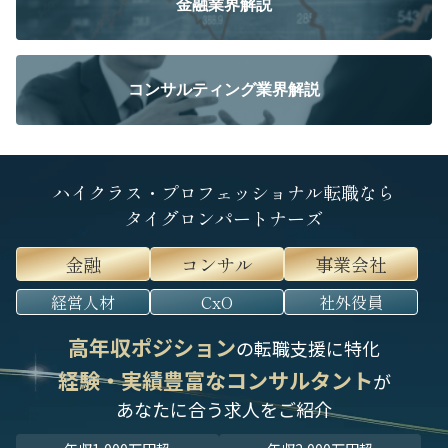
金融業界解説
コンサルティング業界解説
ハイクラス・プロフェッショナル転職なら
タイグロンパートナーズ
金融
コンサル
事業会社
経営人材
CxO
社外役員
高年収ポジション
の転職支援に特化
経験・実績豊富なコンサルタント
が
あなたに合う求人をご紹介