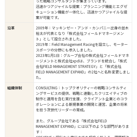
った戦略コンサルタントが集まっています。
迅速かつアジャイルな提案：プランニング機能とエグゼ
キューション機能が一体化し、迅速かつアジャイルな提
案が可能です。
2009年：マッキンゼー・アンド・カンパニー出身の並木
沿革
裕太が代表となり「株式会社フィールドマネージメン
ト」として設立されました。
2019年：Field Management Racingを設立し、モーター
スポーツの分野にも参入しました。
2023年1月1日：グループ会社の株式会社フィールドマネ
ージメントと株式会社xpdは、ブランドを統合し「株式
会社FIELD MANAGEMENT STRATEGY」と「株式会社
FIELD MANAGEMENT EXPAND」の2社へと名称変更しまし
た。
CONSULTING：トップクオリティーの戦略コンサルティ
組織体制
ングサービスの提供、戦略と連動したクリエイティブの
制作と運用を含む実行支援、クライアント企業とのコラ
ボレーションによる新規事業の開発と運営、企業の将来
を担う次世代リーダーの育成。
また、グループ会社である「株式会社FIELD
MANAGEMENT EXPAND」には以下のような部門がありま
す：