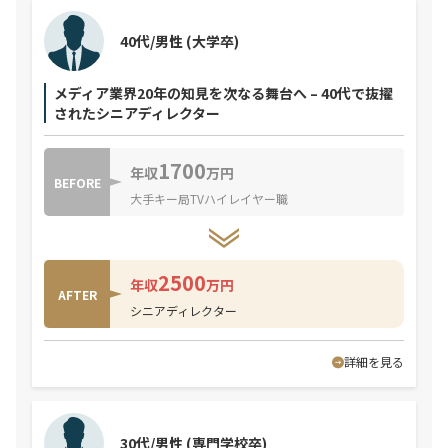
40代/男性
(大学卒)
メディア業界20年の知見を次なる舞台へ – 40代で抜擢
されたシニアディレクター
1700
年収
万円
BEFORE
大手キー局TVハイレイヤー職
2500
年収
万円
AFTER
シニアディレクター
詳細を見る
30代/男性
(専門学校卒)