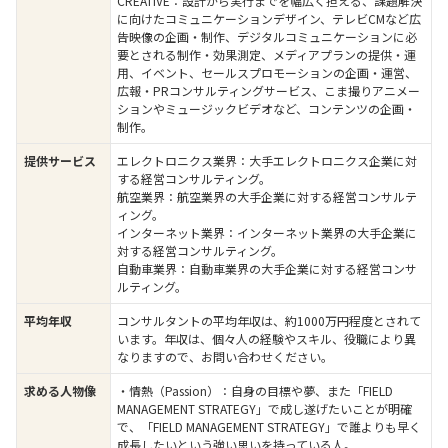
CREATIVE：設計から実行までを幅広く担える、課題解決
に向けたコミュニケーションデザイン、テレビCMなど広
告映像の企画・制作、デジタルコミュニケーションに必
要とされる制作・効果測定、メディアプランの提供・運
用、イベント、セールスプロモーションの企画・運営、
広報・PRコンサルティングサービス、こま撮りアニメー
ションやミュージックビデオなど、コンテンツの企画・
制作。
エレクトロニクス業界：大手エレクトロニクス企業に対
提供サービス
する経営コンサルティング。
航空業界：航空業界の大手企業に対する経営コンサルテ
ィング。
インターネット業界：インターネット業界の大手企業に
対する経営コンサルティング。
自動車業界：自動車業界の大手企業に対する経営コンサ
ルティング。
コンサルタントの平均年収は、約1000万円程度とされて
平均年収
います。年収は、個々人の経験やスキル、役職により異
なりますので、お問い合わせください。
・情熱（Passion）：自身の目標や夢、また「FIELD
求める人物像
MANAGEMENT STRATEGY」で成し遂げたいことが明確
で、「FIELD MANAGEMENT STRATEGY」で誰よりも早く
成長したいという強い思いを持っている人。