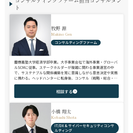
コンサルティングファーム担当コンサルタン
ト
牧野 源
Makino Gen
コンサルティングファーム
慶應義塾大学経済学部卒業。大手事業会社で海外事業・グローバ
ルSCMに従事。ステークホルダーが複雑に関わる事業運営の中
で、サステナブルな関係構築を常に意識しながら意思決定や実務
に携わる。ヘッドハンターに転身後、コンサル（戦略・総合・
FAS）、総合商社、投資銀行、大手事業会社を始めとする幅広い
領域で、若手～エグゼクティブまでご支援実績多数。
相談する
小橋 翔太
Kobashi Shota
IT/DX & サイバーセキュリティコンサ
ルティング