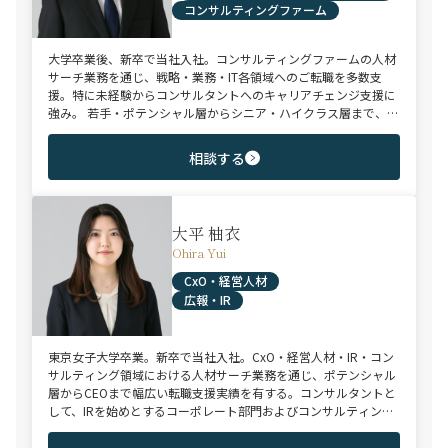
コンサルティングファーム
大学卒業後、新卒で当社入社。コンサルティングファームの人材
サーチ業務を通じ、戦略・業務・IT各領域へのご転職を多数支
援。特に未経験からコンサルタントへのキャリアチェンジ支援に
強み。 若手・ポテンシャル層からシニア・ハイクラス層まで、候
補者様のご志向と市場動向を踏まえ最適なキャリアをご提案させ
ていただきます。
相談する
大平 柚衣
Ohira Yui
CxO・経営人材
広報・IR
東京女子大学卒業。新卒で当社入社。CxO・経営人材・IR・コン
サルティング領域における人材サーチ業務を通じ、ポテンシャル
層からCEOまで幅広い転職支援実績を有する。コンサルタントと
して、IRを始めとするコーポレート部門およびコンサルティング
ファーム領域を中心に担当。未経験・ポテンシャル層からミド
ル・ハイクラス層まで、年代・職階を問わず幅広くご支援可能。