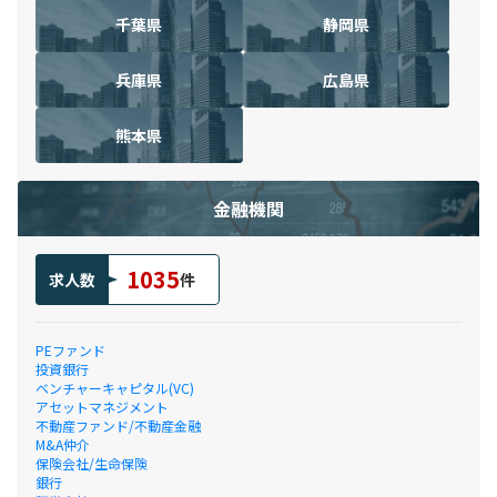
千葉県
静岡県
兵庫県
広島県
熊本県
金融機関
1035
求人数
件
PEファンド
投資銀行
ベンチャーキャピタル(VC)
アセットマネジメント
不動産ファンド/不動産金融
M&A仲介
保険会社/生命保険
銀行