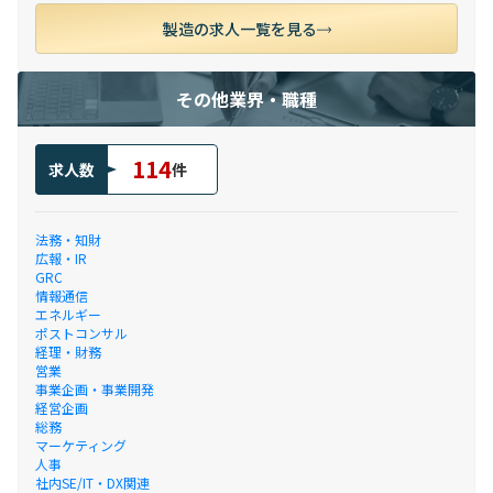
製造の求人一覧を見る
その他業界・職種
114
求人数
件
法務・知財
広報・IR
GRC
情報通信
エネルギー
ポストコンサル
経理・財務
営業
事業企画・事業開発
経営企画
総務
マーケティング
人事
社内SE/IT・DX関連