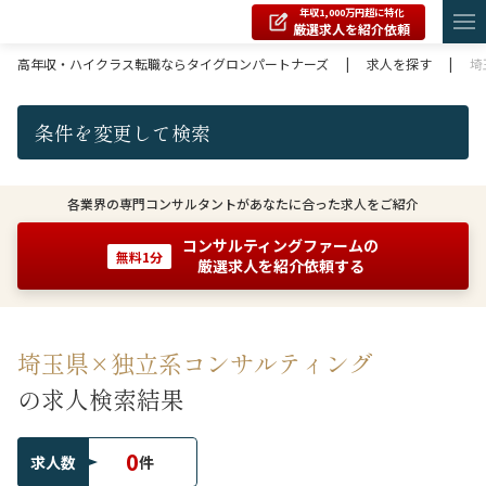
年収1,000万円超に特化
厳選求人を紹介依頼
高年収・ハイクラス転職ならタイグロンパートナーズ
|
求人を探す
|
埼
条件を変更して検索
各業界の専門コンサルタントがあなたに合った求人をご紹介
コンサルティングファームの
無料1分
厳選求人を紹介依頼する
埼玉県×独立系コンサルティング
の求人検索結果
0
求人数
件