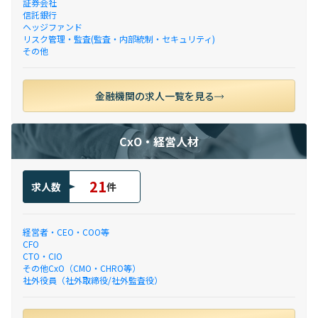
証券会社
信託銀行
ヘッジファンド
リスク管理・監査(監査・内部統制・セキュリティ)
その他
金融機関の求人一覧を見る
CxO・経営人材
21
求人数
件
経営者・CEO・COO等
CFO
CTO・CIO
その他CxO（CMO・CHRO等）
社外役員（社外取締役/社外監査役）