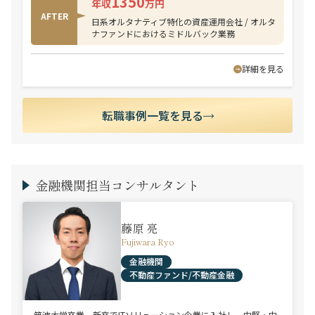
1350
年収
万円
AFTER
日系オルタナティブ特化の資産運用会社 / オルタ
ナファンドにおけるミドルバック業務
詳細を見る
転職事例一覧を見る
金融機関担当コンサルタント
藤原 亮
Fujiwara Ryo
金融機関
不動産ファンド/不動産金融
筑波大学卒業。新卒でITソリューション企業に入社し、中堅・中