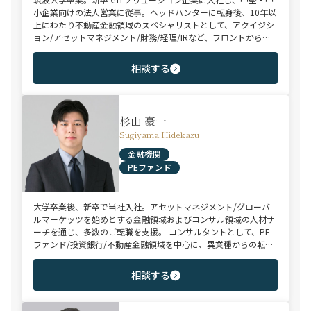
小企業向けの法人営業に従事。ヘッドハンターに転身後、10年以
上にわたり不動産金融領域のスペシャリストとして、アクイジシ
ョン/アセットマネジメント/財務/経理/IRなど、フロントからミ
ドル・バックまで、幅広いポジションで100名以上のご支援実績
を誇る。また、首都圏に加え、関西・九州・北海道を始めとする
相談する
地方都市を拠点とする企業から外資系まで、100社を超えるクラ
イアント企業様とのリレーションを保持。業界に精通した深い知
見と広範なネットワークを活かし、候補者様の可能性を最大限に
引き出すマッチングをご支援可能。
杉山 豪一
Sugiyama Hidekazu
金融機関
PEファンド
大学卒業後、新卒で当社入社。アセットマネジメント/グローバ
ルマーケッツを始めとする金融領域およびコンサル領域の人材サ
ーチを通じ、多数のご転職を支援。 コンサルタントとして、PE
ファンド/投資銀行/不動産金融領域を中心に、異業種からの転身
を目指す未経験のハイポテンシャル層やさらなるキャリアップを
狙うミドル～ハイクラス層をご支援。
相談する