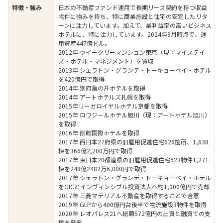
日本の不動産ファンド運用で長期リース契約を持つ収益
特徴・強み
物件に強みを持ち、特に商業施設と住宅の安定したリタ
ーンに注力しています。加えて、業利益率の高いビジネス
ホテルに、特に注力しています。2024年9月時点で、運
用資産447億ドル。
2012年 ウイークリーマンション東京（現：マイステイ
ズ・ホテル・マネジメント）を買収
2013年 シェラトン・グランデ・トーキョーベイ・ホテル
を420億円で取得
2014年 別府亀の井ホテルを取得
2014年 アートホテルズ札幌を取得
2015年リーガロイヤルホテル京都を取得
2015年 ロワジールホテル旭川（現：アートホテル旭川）
を取得
2016年 函館国際ホテルを取得
2017年 西日本27府県の旧雇用促進住宅626箇所、1,638
棟を366億2,200万円で取得
2017年 東日本20都道県の旧雇用促進住宅523物件1,271
棟を248億2482万6,000円で取得
2017年 シェラトン・グランデ・トーキョーベイ・ホテル
をGICとインヴィンシブル投資法人へ約1,000億円で売却
2017年 三菱マテリアル不動産を取得することで合意
2019年 GLPから400億円台後半で物流施設3物件を取得
2020年 レオパレス21へ総額572億円の出資と融資での支
援を発表