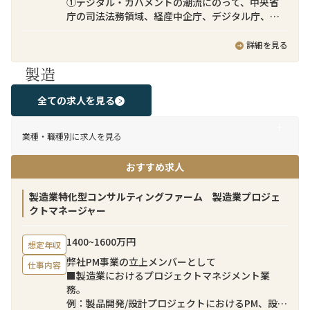
①デジタル・ガバメントの潮流にのって、中央省
ドネシアチームが売り手のソーシング、売り手と
庁の司法法務領域、経産中企庁、デジタル庁、入
の交渉、バリュエーションモデル策定、ディール
管庁領域を中心に、DXビジネス加速を推進できる
ストラクチャリング等のM&A実務を担当する一
アプリケーション開発技術者として、お客様のニ
詳細を見る
方、本ポジションにご応募いただく方には日本企
ーズ把握、構想実現検討、アプリケーション設
業クライアントとのコミュニケーション（案件の
製造
計、テスト等の一連のAP開発をクラウド基盤
提案、案件進捗の報告、クライアントの期待値コ
（AWS、Azure、OCI、GCPなど）上で、実施す
ントロール、インドネシアチームの成果物説明、
る。
全ての求人を見る
買い手意向の汲み取り等）を担当していただきま
②政府情報システムのクラウド活用を推進するた
す。クライアントとは日本語でコミュニケーショ
め、が提供する政府向けのコミュニティクラウド
ンを取りつつ、チームメンバーとは英語でクライ
業種・職種別に求人を見る
サービス上に、社会基盤を支える新たな省庁横断
アントの意向を伝えつつ、チーム一体でクロスボ
のデジタルサービス（SaaS)をアプリケーション開
ーダーM&A案件をリードしてすることを期待して
おすすめ求人
発技術者として、アジャイル開発等を駆使して、ア
います。
ジリティ高く開発・提供する。
新サービス例：行政機関への手数料等の国庫金
製造業特化型コンサルティングファーム 製造業プロジェ
募集背景
納付をキャッシュレスで決済できるサービス
クトマネージャー
近年、日本企業による海外事業強化は経営の優先
・グループの企業理念「情報技術で、新しい「し
課題となっており、弊社のクロスボーダーM&Aチ
くみ」や「価値」を創造し、より豊かで調和のと
ームにおいても常時数十件のパイプラインが進行
1400~1600万円
想定年収
れた社会の実現に貢献する。」を体現できる
しています。日本企業のクロスボーダーM&Aを支
弊社PM事業の立上メンバーとして
・アプリケーションスペシャリストとして、ビジ
仕事内容
援するためには、意思決定プロセスや期待される
■製造業におけるプロジェクトマネジメント業
ネス構想・検討段階から関わり、様々なシステ
コミュニケーションスタイルなど、日本企業特有
務。
ム・サービスを組み合わせることで、デジタル・
のビジネス慣習への深い理解が不可欠です。弊社
例：製品開発/設計プロジェクトにおけるPM、設備
ガバメントの実現、社会基盤となるデジタルサー