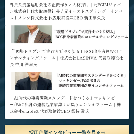
ア形成が可能な環境です。
外資系資産運用会社の組織作りと人材採用｜元PGIMジャパ
ン株式会社代表取締役社長 / 元イーストスプリング・インベ
ストメンツ株式会社 代表取締役兼CEO 新田恭久氏
" alt="「“現場ドリブン”で実行までやり切る」BCG出身者創設の
コンサルティングファーム｜株式会社LASINVA 代表取締役社長 中
川 浩幸氏">
「“現場ドリブン”で実行までやり切る」BCG出身者創設のコ
ンサルティングファーム｜株式会社LASINVA 代表取締役社
長 中川 浩幸氏
" alt="「AI時代の事業開発スタンダードをつくる」マッキンゼ
ー/P&G出身の連続起業家集団が集うコンサルファーム｜株式会社
enableX 代表取締役CEO 釼持 駿氏">
「AI時代の事業開発スタンダードをつくる」マッキンゼ
ー/P&G出身の連続起業家集団が集うコンサルファーム｜株
式会社enableX 代表取締役CEO 釼持 駿氏
採用企業インタビュー一覧を見る