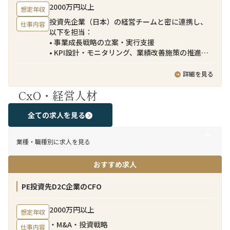
2000万円以上
想定年収
投資先企業（日本）の経営チームと密に連携し、
仕事内容
以下を担当：
• 事業成長戦略の立案・実行支援
• KPI設計・モニタリング、業績改善施策の推進
• マーケティング／EC戦略の高度化
• 組織・オペレーション改善（SCM、商品戦略等）
詳細を見る
• 追加M&Aの検討・実行支援（DD〜PMI）
CxO・経営人材
• ファンドへのレポーティング・コミュニケーショ
ン
全ての求人を見る
業種・職種別に求人を見る
おすすめ求人
PE投資先D2C企業のCFO
2000万円以上
想定年収
・M&A・投資戦略
仕事内容