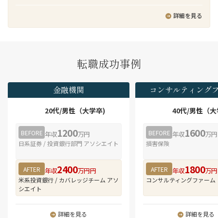
では日本企業へのM&Aアドバイザリーあるいは買
導入プロジェクトにおけるPMなどを客先常駐で実
ビス（SaaS）の開発・提供に携わることができる
い手としてのM&A実務経験があり、クライアント
行頂きます。
詳細を見る
・社内の技術専門チーム、APアーキテクトメン
をリードできるディレクター・マネジャーレベル
バ、システム基盤技術者等と協業することにより
の人材を新たに迎え入れ、日本企業支援体制の強
技術力・知見を高めることができる
化を図っています。
・王道なシステム開発PJを経験することで、アプ
リケーション開発スペシャリストとしての行動を
業務の魅力
転職成功事例
学び、スキルを向上させることができる
■ M&A案件全体をリードできる実務経験
・本人の志向次第で、プログラムデザイン⇒シス
弊社のクロスボーダーM&Aチームでは、数十億円
テムデザイン⇒ビジネスデザイン⇒グランドデザ
～数億円のミッド～スモールサイズのM&A案件を
金融機関
コンサルティング
インへとデザイン領域を広げていくことができる
多く取り扱っています。FAS系アドバイザリーファ
・本人の志向次第で、アプリケーションスペシャ
ームのようにM&A戦略、DD、バリュエーション助
20代/男性（大学卒)
40代/男性（大
リストを軸としながら、デジタルビジネスマネー
言、ファイナンシャルアドバイザリー（FA）、PMI
ジャー、サービスデザイナー、ビジネスディベロ
といった厳密な分業体制は取っておらず、FA業務
1200
1600
BEFORE
BEFORE
ッパ、ITアーキテクト、ITスペシャリスト、プロ
年収
万円
年収
万円
に特化したサービスを手掛けています。そのた
ジェクトマネージャなどへ職務領域を拡大するこ
日系証券 / 投資銀行部門 アソシエイト
損害保険
め、初期段階であるM&Aターゲット探索から、デ
とが可能で、多様なキャリアパスを描くことがで
ィールオリジネーション、LOI提出、デューデリジ
きる
ェンス管理、契約交渉、クロージングまで、M&A
2400
1800
AFTER
AFTER
年収
万円円
年収
万円
・組織の約1割は中途入社。
プロセス全体に一気通貫で関与することができま
米系投資銀行 / カバレッジチーム アソ
コンサルティングファーム
・在宅勤務（テレワーク）は、プロジェクト状況
す。M&Aプロフェッショナルとしての実務経験を
シエイト
によりますが、平均で週3～4日程度。
幅広く積むことができる環境です。
■ クロスボーダーM&Aに特化した豊富な案件経験
詳細を見る
詳細を見る