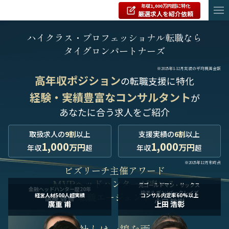
年収1,000万円超に特化
厳選求人を紹介依頼
ハイクラス・プロフェッショナル転職なら
タイグロンパートナーズ
※2025年1-12月実績の平均概算金額
高年収ポジション
の転職支援に特化
経験・実績豊富なコンサルタント
が
あなたに合う求人をご紹介
取扱求人の
9割
以上
支援実績の
6割
以上
1,000
1,000
万円
万円
年収
超
年収
超
※2025年12月末時点
ビズリーチ主催アワード
MVPヘッドハンターが率いる
元ゴールドマン・サックス
金融ヘッドハンター歴20年
JPモルガン/バークレイズ
転職エージェント
経営人材500人超実績
コンサル内定率60%以上
信藤 啓吾
小口 敏樹
廣重 甫
上田 浩彰