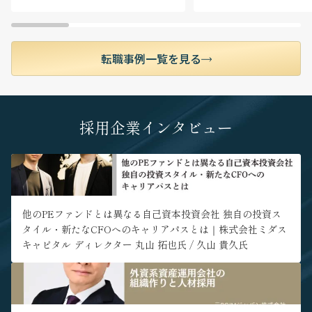
当チームが取り扱う案件はすべてクロスボーダー
M&Aです。国の種類のみならず、関与する業界も
様々で、案件の数も豊富です。日本企業のM&Aニ
ーズが最も高い東南アジアを中心とした多様な国
転職事例一覧を見る
における多業種のM&A案件を通して、グローバル
なビジネス環境で通用する実務経験が得られま
す。年間で10件以上のM&A案件に関与いただくこ
とが可能です。
採用企業インタビュー
■ アジア全域のチームと協働する柔軟な働き方
多国籍のチームメンバーは各国に散らばって業務
" alt="他のPEファンドとは異なる自己資本投資会社 独自の投資ス
を行っているため、日々オンラインで協働しM&A
タイル・新たなCFOへのキャリアパスとは｜株式会社ミダスキャ
案件を進めています。社内コミュニケーションは
ピタル ディレクター 丸山 拓也氏 / 久山 貴久氏">
100%英語で、日本語を使うのはクライアントとの
コミュニケーションに限られるため、英語での業
他のPEファンドとは異なる自己資本投資会社 独自の投資ス
務経験を積みたい方に適したポジションです。係
タイル・新たなCFOへのキャリアパスとは｜株式会社ミダス
るチーム体制のためほぼ全員がフルリモートで仕
キャピタル ディレクター 丸山 拓也氏 / 久山 貴久氏
事をしており、勤務地制約が比較的少なく日本を
はじめアジア各国等ご自身の希望に応じた居住地
" alt="外資系資産運用会社の組織作りと人材採用｜元PGIMジャパ
から業務を行うことが可能です。日本国外での駐
ン株式会社代表取締役社長 / 元イーストスプリング・インベストメ
在をご希望の方は面談時にご要望を伺います。国
ンツ株式会社 代表取締役兼CEO 新田恭久氏">
境を越えたチームの中で働くグローバルなキャリ