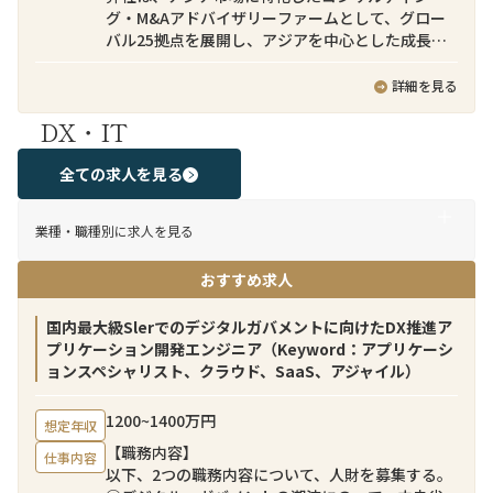
グ・M&Aアドバイザリーファームとして、グロー
バル25拠点を展開し、アジアを中心とした成長市
場において日本企業の事業戦略実行を支援してい
ます。ダイナミックなビジネス環境の中で、国境を
詳細を見る
越えた事業創出に携わることができる、刺激的で
DX・IT
成長機会に富んだ職場です。
弊社のクロスボーダーM&Aチームでは日本企業側
全ての求人を見る
に就くバイサイドファイナンシャルアドバイザー
として、日本企業によるインアウト型クロスボー
業種・職種別に求人を見る
ダーM&A案件を支援しています。ターゲット企業
のソーシングから、バリュエーション助言、意向
おすすめ求人
表明書の提出、法律事務所・会計事務所など外部
アドバイザーとの連携、ディールストラクチャリ
ング、契約条件の交渉、クロージングまでのM&A
国内最大級Slerでのデジタルガバメントに向けたDX推進ア
プロセスを日本企業クライアントに伴走し助言す
プリケーション開発エンジニア（Keyword：アプリケーシ
る業務となります。
ョンスペシャリスト、クラウド、SaaS、アジャイル）
当チームには日本人のみならず、シンガポール、
1200~1400万円
想定年収
スペイン、マレーシア、インド、タイ、ベトナム、
【職務内容】
台湾、インドネシア等、多国籍なメンバーが所属
仕事内容
以下、2つの職務内容について、人財を募集する。
しています。例えばインドネシアの案件ではイン