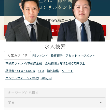
他社とは一線を画す
精鋭コンサルタント集団
3万人が登録する転職エージェント
まずは情報収集・キャリア相談を申し込む
無料1分
求人検索
人気カテゴリ
PEファンド
投資銀行
アセットマネジメント
不動産ファンド/不動産金融
金融機関 x 年収2,000万円以上
経営者・CEO・COO等
CFO
海外勤務
リモート
コンサルファーム x 年収1,500万円