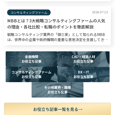
内容がコンサルタントとしての論理的思考力や熱意を測る材料
となるため、入念な準備が欠かせません。 本記事では、 […]
2026.07.13
コンサルティングファーム
MBBとは？3大戦略コンサルティングファームの人気
の理由・各社比較・転職のポイントを徹底解説
戦略コンサルティング業界の「御三家」として知られるMBB
は、世界中の企業や政府機関の重要な意思決定を支援してき
た、半世紀以上の歴史を持つ戦略コンサルティングファームで
す。転職市場においてもMBBは高い関心を集めており、採
[…]
金融機関
CxO・経営人材
お役立ち記事
お役立ち記事
コンサルティングファーム
DX・IT
お役立ち記事
お役立ち記事
その他業界・職種
お役立ち記事
お役立ち記事一覧を見る