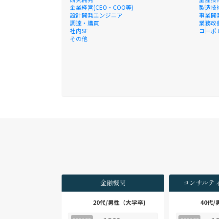
企業経営(CEO・COO等)
製造技
設計開発エンジニア
事業開
調達・購買
業務改
社内SE
コーポ
その他
金融機関
コンサルテ
20代/男性（大学卒)
40代