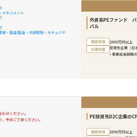
行
トマネジメント
介
外資系PEファンド 
パル
行
管理・監査(監査・内部統制・セキュリテ
想定年収
2000万円以上
投資先企業（日
仕事内容
• 事業成長戦略
• KPI設計・
• マーケティン
• 組織・オペレ
• 追加M&Aの検
• ファンドへ
合わせください。
PE投資先D2C企業のC
で、予めご了承ください。
想定年収
2000万円以上