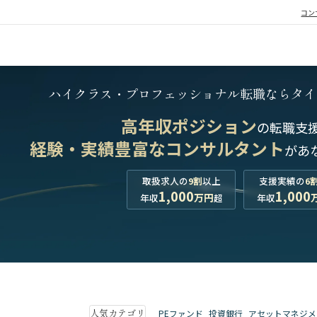
コン
ハイクラス・プロフェッショナル転職なら
タイ
高年収ポジション
の転職支
経験・実績豊富なコンサルタント
が
あ
取扱求人の
9割
以上
支援実績の
6
1,000
1,000
万円
年収
超
年収
人気カテゴリ
PEファンド
投資銀行
アセットマネジメ