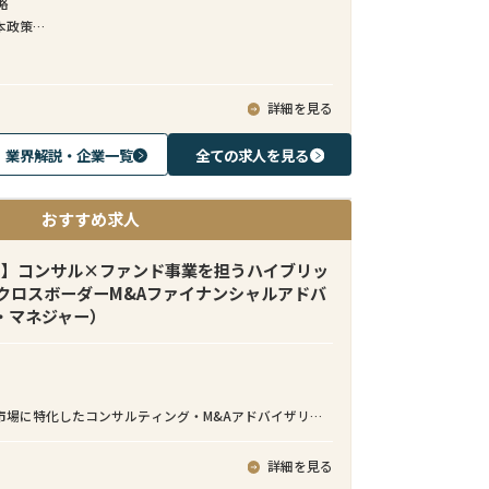
略
本政策
ガバナンス
主対応
詳細を見る
業界解説・企業一覧
全ての求人を見る
おすすめ求人
由】コンサル×ファンド事業を担うハイブリッ
クロスボーダーM&Aファイナンシャルアドバ
・マネジャー）
市場に特化したコンサルティング・M&Aアドバイザリー
、グローバル25拠点を展開し、アジアを中心とした成長
本企業の事業戦略実行を支援しています。ダイナミック
詳細を見る
の中で、国境を越えた事業創出に携わることができる、