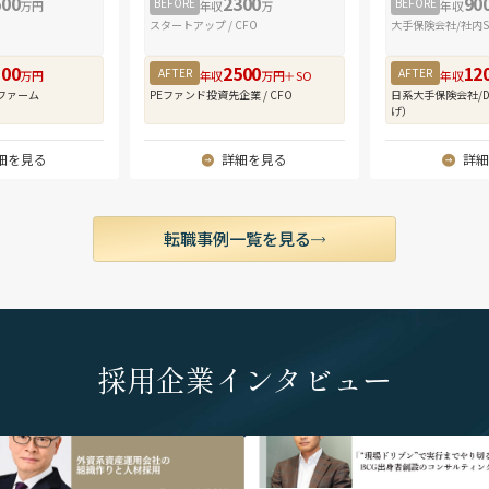
600
2300
90
全体に一気通貫
BEFORE
BEFORE
万円
年収
万
年収
・在宅勤務（テ
しての実務経験
スタートアップ / CFO
大手保険会社/社内S
週3～4日程度。
800
2500
12
■ クロスボー
AFTER
AFTER
万円
年収
万円＋SO
年収
当チームが取り
ファーム
PEファンド投資先企業 / CFO
日系大手保険会社/
げ）
みならず、関与
M&Aニーズが
細を見る
詳細を見る
詳細
のM&A案件を
得られます。年
す。
転職事例一覧を見る
■ アジア全域
多国籍のチーム
日々オンライン
ョンは100%
ョンに限られる
採用企業インタビュー
ンです。係るチ
り、勤務地制約
に応じた居住地
希望の方は面談
lt="外資系資産運用会社の組織作りと人材採
" alt="「“現場ドリブン”で実行までやり
PGIMジャパン株式会社代表取締役社長 /
BCG出身者創設のコンサルティングファ
グローバルなキ
ストスプリング・インベストメンツ株式
株式会社LASINVA 代表取締役社長 中川 浩