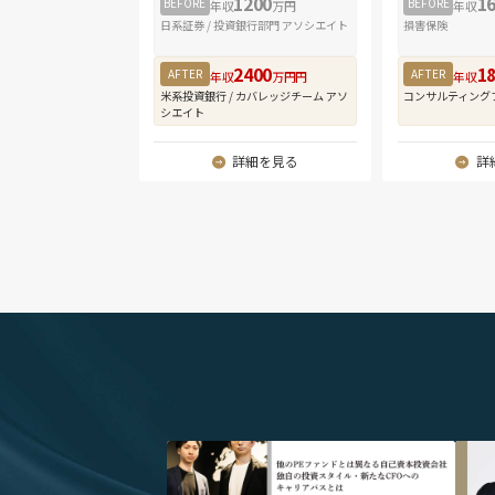
1200
1
BEFORE
BEFORE
年収
万円
年収
日系証券 / 投資銀行部門 アソシエイト
損害保険
2400
1
AFTER
AFTER
年収
万円円
年収
米系投資銀行 / カバレッジチーム アソ
コンサルティング
シエイト
詳細を見る
詳
" alt="他のPEファンドとは異なる自己資本投資
" a
会社 独自の投資スタイル・新たなCFOへのキャ
用｜元
リアパスとは｜株式会社ミダスキャピタル ディ
元イー