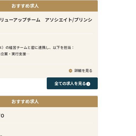
おすすめ求人
バリューアップチーム アソシエイト/プリンシ
本）の経営チームと密に連携し、以下を担当：
の立案・実行支援
モニタリング、業績改善施策の推進
グ／EC戦略の高度化
詳細を見る
ーション改善（SCM、商品戦略等）
討・実行支援（DD〜PMI）
全ての求人を見る
のレポーティング・コミュニケーション
おすすめ求人
FO