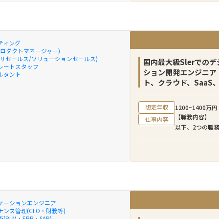
刺激的で成長機
弊社のクロスボ
イナンシャルア
ティング
ボーダーM&A
プロダクトマネージャー)
プリセールス/ソリューションセールス)
ら、バリュエー
国内最大級Slerでの
レートスタッフ
所など外部アド
ション開発エンジニア（
ルタント
条件の交渉、ク
ト、クラウド、SaaS
に伴走し助言す
想定年収
1200~1400万円
当チームには日
【職務内容】
仕事内容
インド、タイ、
以下、2つの職
所属しています
①デジタル・ガ
売り手のソーシ
産中企庁、デジ
ディールストラ
きるアプリケー
ンにご応募いた
現検討、アプリ
ン（案件の提案
盤（AWS、Azu
ル、インドネシ
②政府情報シス
当していただき
けのコミュニテ
ケーションエンジニア
取りつつ、チー
横断のデジタルサ
ンス管理(CFO・財務等)
チーム一体でク
(PLM・ERP・SAP)