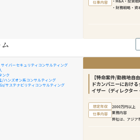
・M&A・投資戦
仕事内容
・財務戦略・資
・法務・税務・
・経営会議・株
ーム
X & サイバーセキュリティコンサルティング
人
タンク
【特命案件/勤務地自
生/ハンズオン系コンサルティング
ドカンパニーにおける
SDGs/サステナビリティコンサルティング
イザー（ディレクター
想定年収
2000万円以上
業務内容
仕事内容
弊社は、アジア
ファームとして
市場において日
なビジネス環境