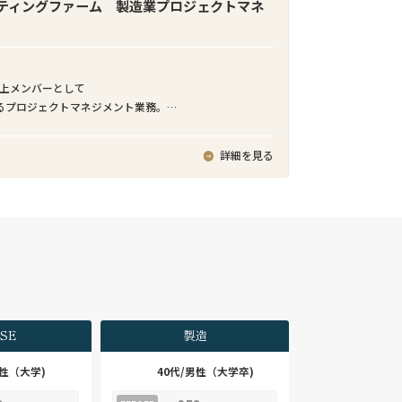
等を駆使して、アジリティ高く開発・提供する。
ティングファーム 製造業プロジェクトマネ
行政機関への手数料等の国庫金納付をキャッシュレス
サービス
業理念「情報技術で、新しい「しくみ」や「価値」を創
による海外事業強化は経営の優先課題となっており、弊
で調和のとれた社会の実現に貢献する。」を体現できる
ダーM&Aチームにおいても常時数十件のパイプラインが
立上メンバーとして
ョンスペシャリストとして、ビジネス構想・検討段階か
。日本企業のクロスボーダーM&Aを支援するためには、
るプロジェクトマネジメント業務。
なシステム・サービスを組み合わせることで、デジタ
スや期待されるコミュニケーションスタイルなど、日本
設計プロジェクトにおけるPM、設備導入プロジェクトにお
の実現、社会基盤となるデジタルサービス（SaaS）の開
ネス慣習への深い理解が不可欠です。弊社では日本企業
客先常駐で実行頂きます。
ることができる
詳細を見る
バイザリーあるいは買い手としてのM&A実務経験があり、
門チーム、APアーキテクトメンバ、システム基盤技術者
リードできるディレクター・マネジャーレベルの人材を
とにより技術力・知見を高めることができる
、日本企業支援体制の強化を図っています。
ム開発PJを経験することで、アプリケーション開発スペ
ての行動を学び、スキルを向上させることができる
第で、プログラムデザイン⇒システムデザイン⇒ビジネ
体をリードできる実務経験
ランドデザインへとデザイン領域を広げていくことがで
ーダーM&Aチームでは、数十億円～数億円のミッド～ス
M&A案件を多く取り扱っています。FAS系アドバイザリー
第で、アプリケーションスペシャリストを軸としなが
にM&A戦略、DD、バリュエーション助言、ファイナンシ
ジネスマネージャー、サービスデザイナー、ビジネスデ
リー（FA）、PMIといった厳密な分業体制は取っておら
SE
製造
Tアーキテクト、ITスペシャリスト、プロジェクトマネージ
特化したサービスを手掛けています。そのため、初期段階
域を拡大することが可能で、多様なキャリアパスを描く
ゲット探索から、ディールオリジネーション、LOI提出、
男性（大学)
40代/男性（大学卒)
ンス管理、契約交渉、クロージングまで、M&Aプロセス
は中途入社。