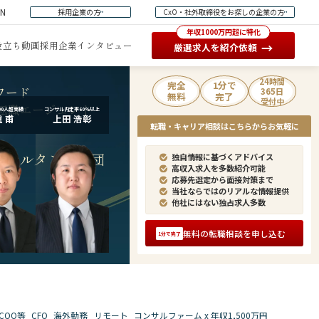
EN
採用企業の方
CxO・社外取締役をお探しの企業の方
年収1000万円超に特化
役立ち動画
採用企業インタビュー
→
厳選求人を紹介依頼
24時間
完全
1分で
ワード
365日
無料
完了
受付中
転職エージェント
00人超実績
コンサル内定率60%以上
 甫
上田 浩彰
転職・キャリア相談はこちらからお気軽に
ンサルタント集団
独自情報に基づくアドバイス
高収入求人を多数紹介可能
応募先選定から面接対策まで
当社ならではのリアルな情報提供
他社にはない独占求人多数
無料の転職相談を申し込む
1分で完了
COO等
CFO
海外勤務
リモート
コンサルファーム x 年収1,500万円