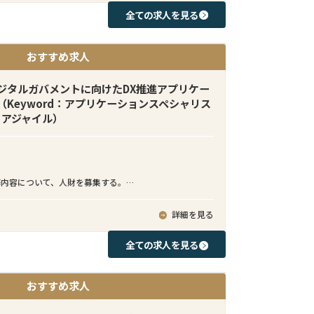
会に富んだ職場です。
全ての求人を見る
ーダーM&Aチームでは日本企業側に就くバイサイドファ
おすすめ求人
ドバイザーとして、日本企業によるインアウト型クロス
案件を支援しています。ターゲット企業のソーシングか
ション助言、意向表明書の提出、法律事務所・会計事務
デジタルガバメントに向けたDX推進アプリケー
バイザーとの連携、ディールストラクチャリング、契約
Keyword：アプリケーションスペシャリス
ロージングまでのM&Aプロセスを日本企業クライアント
、アジャイル）
る業務となります。
本人のみならず、シンガポール、スペイン、マレーシア、
ベトナム、台湾、インドネシア等、多国籍なメンバーが
務内容について、人財を募集する。
。例えばインドネシアの案件ではインドネシアチームが
バメントの潮流にのって、中央省庁の司法法務領域、経
ング、売り手との交渉、バリュエーションモデル策定、
タル庁、入管庁領域を中心に、DXビジネス加速を推進で
詳細を見る
クチャリング等のM&A実務を担当する一方、本ポジショ
ション開発技術者として、お客様のニーズ把握、構想実
だく方には日本企業クライアントとのコミュニケーショ
ケーション設計、テスト等の一連のAP開発をクラウド基
全ての求人を見る
、案件進捗の報告、クライアントの期待値コントロー
re、OCI、GCPなど）上で、実施する。
アチームの成果物説明、買い手意向の汲み取り等）を担
テムのクラウド活用を推進するため、が提供する政府向
ます。クライアントとは日本語でコミュニケーションを
おすすめ求人
ィクラウドサービス上に、社会基盤を支える新たな省庁
ムメンバーとは英語でクライアントの意向を伝えつつ、
ービス（SaaS)をアプリケーション開発技術者として、
ロスボーダーM&A案件をリードしてすることを期待して