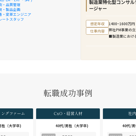
アジャイル開発
製造業特化型コンサル
います。
術・品質管理
新サービス例：
ージャー
発・製品企画
で決済できる
善・変革エンジニア
募集背景
レートスタッフ
・グループの企
近年、日本企業
想定年収
1400~1600万円
造し、より豊か
社のクロスボー
弊社PM事業の
仕事内容
・アプリケーシ
進行しています
■製造業におけ
ら関わり、様々
意思決定プロセ
例：製品開発/
ル・ガバメント
企業特有のビジ
けるPMなどを
発・提供に携わ
へのM&Aアド
・社内の技術専
クライアントを
等と協業するこ
新たに迎え入れ
・王道なシステ
シャリストとし
業務の魅力
・本人の志向次
■ M&A案件全
転職成功事例
スデザイン⇒グ
弊社のクロスボ
きる
モールサイズの
・本人の志向次
ファームのよう
ら、デジタルビ
ャルアドバイザ
ィングファーム
CxO・経営人材
社内
ィベロッパ、I
ず、FA業務に
ャなどへ職務領
であるM&Aター
/男性（大学卒)
40代/男性（大学卒)
40代/
ことができる
デューデリジェ
・組織の約1割