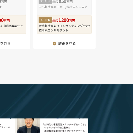
0
850
で関与することができます。M&Aプロフェッショナルと
BEFORE
万円
年収
万円
レワーク）は、プロジェクト状況によりますが、平均で
を幅広く積むことができる環境です。
E
中小製造業メーカー/解析エンジニア
00
1200
ダーM&Aに特化した豊富な案件経験
AFTER
万円
年収
万円
扱う案件はすべてクロスボーダーM&Aです。国の種類の
DX（新規事業立上
大手製造業向けコンサルティング会社/
技術系コンサルタント
する業界も様々で、案件の数も豊富です。日本企業の
最も高い東南アジアを中心とした多様な国における多業種
を見る
詳細を見る
通して、グローバルなビジネス環境で通用する実務経験が
間で10件以上のM&A案件に関与いただくことが可能で
のチームと協働する柔軟な働き方
メンバーは各国に散らばって業務を行っているため、
で協働しM&A案件を進めています。社内コミュニケーシ
英語で、日本語を使うのはクライアントとのコミュニケーシ
ため、英語での業務経験を積みたい方に適したポジショ
ーム体制のためほぼ全員がフルリモートで仕事をしてお
が比較的少なく日本をはじめアジア各国等ご自身の希望
から業務を行うことが可能です。日本国外での駐在をご
時にご要望を伺います。国境を越えたチームの中で働く
切る」
" alt="「AI時代の事業開発スタンダードをつく
ーム｜
る」マッキンゼー/P&G出身の連続起業家集団が
ャリア形成が可能な環境です。
幸氏">
集うコンサルファーム｜株式会社enableX 代表