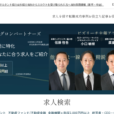
サルタント紹介
会社紹介
当社からスカウトを受け取られた方へ
当社採用情報（新卒・中途）
求人を探す
転職成功事例
お役立ち記事
お
ビズリーチ主催ア
グロンパートナーズ
MVPヘッドハンターが率いる
元ゴールドマン・サックス
金融ヘッドハンター歴20年
経営人材5
JPモルガン/バークレイズ
信藤 啓吾
廣重
※2025年1-12月実績
小口 敏樹
援に特化
成約実績の平均概算金額
なたに合う求人をご紹介
他社とは一線を画す
精鋭コ
割
以上
万円
超
※2025年12月末時点
求人検索
ント
不動産ファンド/不動産金融
金融機関 x 年収2,000万円以上
経営者・CEO・