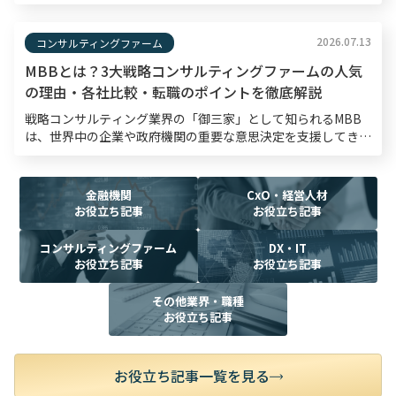
内容がコンサルタントとしての論理的思考力や熱意を測る材料
となるため、入念な準備が欠かせません。 本記事では、 […]
2026.07.13
コンサルティングファーム
MBBとは？3大戦略コンサルティングファームの人気
の理由・各社比較・転職のポイントを徹底解説
戦略コンサルティング業界の「御三家」として知られるMBB
は、世界中の企業や政府機関の重要な意思決定を支援してき
た、半世紀以上の歴史を持つ戦略コンサルティングファームで
す。転職市場においてもMBBは高い関心を集めており、採
[…]
金融機関
CxO・経営人材
お役立ち記事
お役立ち記事
コンサルティングファーム
DX・IT
お役立ち記事
お役立ち記事
その他業界・職種
お役立ち記事
お役立ち記事一覧を見る