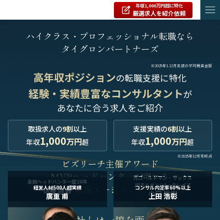
年収1,000万円超に特化
厳選求人を紹介依頼
ハイクラス・プロフェッショナル転職なら
タイグロンパートナーズ
※2025年1-12月実績の平均概算金額
高年収ポジション
の転職支援に特化
経験・実績豊富なコンサルタント
が
あなたに合う求人をご紹介
取扱求人の
9割
以上
支援実績の
6割
以上
1,000
1,000
万円
万円
年収
超
年収
超
※2025年12月末時点
ビズリーチ主催アワード
MVPヘッドハンターが率いる
元ゴールドマン・サックス
金融ヘッドハンター歴20年
JPモルガン/バークレイズ
転職エージェント
経営人材500人超実績
コンサル内定率60%以上
信藤 啓吾
小口 敏樹
廣重 甫
上田 浩彰