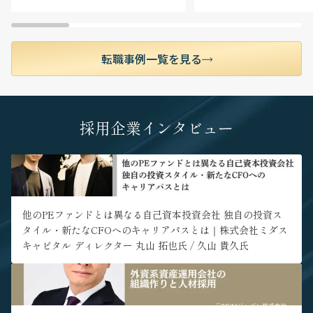
当チームが取り扱う案件はすべてクロスボーダー
M&Aです。国の種類のみならず、関与する業界も
様々で、案件の数も豊富です。日本企業のM&Aニ
ーズが最も高い東南アジアを中心とした多様な国
転職事例一覧を見る
における多業種のM&A案件を通して、グローバル
なビジネス環境で通用する実務経験が得られま
す。年間で10件以上のM&A案件に関与いただくこ
とが可能です。
採用企業インタビュー
■ アジア全域のチームと協働する柔軟な働き方
多国籍のチームメンバーは各国に散らばって業務
" alt="他のPEファンドとは異なる自己資本投資会社 独自の投資ス
を行っているため、日々オンラインで協働しM&A
タイル・新たなCFOへのキャリアパスとは｜株式会社ミダスキャ
案件を進めています。社内コミュニケーションは
ピタル ディレクター 丸山 拓也氏 / 久山 貴久氏">
100%英語で、日本語を使うのはクライアントとの
コミュニケーションに限られるため、英語での業
他のPEファンドとは異なる自己資本投資会社 独自の投資ス
務経験を積みたい方に適したポジションです。係
タイル・新たなCFOへのキャリアパスとは｜株式会社ミダス
るチーム体制のためほぼ全員がフルリモートで仕
キャピタル ディレクター 丸山 拓也氏 / 久山 貴久氏
事をしており、勤務地制約が比較的少なく日本を
はじめアジア各国等ご自身の希望に応じた居住地
" alt="外資系資産運用会社の組織作りと人材採用｜元PGIMジャパ
から業務を行うことが可能です。日本国外での駐
ン株式会社代表取締役社長 / 元イーストスプリング・インベストメ
在をご希望の方は面談時にご要望を伺います。国
ンツ株式会社 代表取締役兼CEO 新田恭久氏">
境を越えたチームの中で働くグローバルなキャリ