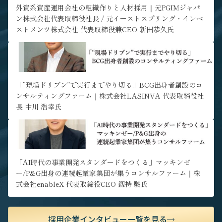
ア形成が可能な環境です。
外資系資産運用会社の組織作りと人材採用｜元PGIMジャパ
ン株式会社代表取締役社長 / 元イーストスプリング・インベ
ストメンツ株式会社 代表取締役兼CEO 新田恭久氏
" alt="「“現場ドリブン”で実行までやり切る」BCG出身者創設の
コンサルティングファーム｜株式会社LASINVA 代表取締役社長 中
川 浩幸氏">
「“現場ドリブン”で実行までやり切る」BCG出身者創設のコ
ンサルティングファーム｜株式会社LASINVA 代表取締役社
長 中川 浩幸氏
" alt="「AI時代の事業開発スタンダードをつくる」マッキンゼ
ー/P&G出身の連続起業家集団が集うコンサルファーム｜株式会社
enableX 代表取締役CEO 釼持 駿氏">
「AI時代の事業開発スタンダードをつくる」マッキンゼ
ー/P&G出身の連続起業家集団が集うコンサルファーム｜株
式会社enableX 代表取締役CEO 釼持 駿氏
採用企業インタビュー一覧を見る