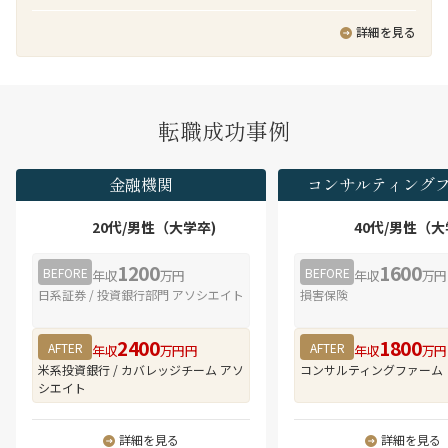
では日本企業へのM&Aアドバイザリーあるいは買
導入プロジェクトにおけるPMなどを客先常駐で実
ビス（SaaS）の開発・提供に携わることができる
い手としてのM&A実務経験があり、クライアント
行頂きます。
詳細を見る
・社内の技術専門チーム、APアーキテクトメン
をリードできるディレクター・マネジャーレベル
バ、システム基盤技術者等と協業することにより
の人材を新たに迎え入れ、日本企業支援体制の強
技術力・知見を高めることができる
化を図っています。
・王道なシステム開発PJを経験することで、アプ
リケーション開発スペシャリストとしての行動を
業務の魅力
転職成功事例
学び、スキルを向上させることができる
■ M&A案件全体をリードできる実務経験
・本人の志向次第で、プログラムデザイン⇒シス
弊社のクロスボーダーM&Aチームでは、数十億円
テムデザイン⇒ビジネスデザイン⇒グランドデザ
～数億円のミッド～スモールサイズのM&A案件を
金融機関
コンサルティング
インへとデザイン領域を広げていくことができる
多く取り扱っています。FAS系アドバイザリーファ
・本人の志向次第で、アプリケーションスペシャ
ームのようにM&A戦略、DD、バリュエーション助
20代/男性（大学卒)
40代/男性（大
リストを軸としながら、デジタルビジネスマネー
言、ファイナンシャルアドバイザリー（FA）、PMI
ジャー、サービスデザイナー、ビジネスディベロ
といった厳密な分業体制は取っておらず、FA業務
1200
1600
BEFORE
BEFORE
ッパ、ITアーキテクト、ITスペシャリスト、プロ
年収
万円
年収
万円
に特化したサービスを手掛けています。そのた
ジェクトマネージャなどへ職務領域を拡大するこ
日系証券 / 投資銀行部門 アソシエイト
損害保険
め、初期段階であるM&Aターゲット探索から、デ
とが可能で、多様なキャリアパスを描くことがで
ィールオリジネーション、LOI提出、デューデリジ
きる
ェンス管理、契約交渉、クロージングまで、M&A
2400
1800
AFTER
AFTER
年収
万円円
年収
万円
・組織の約1割は中途入社。
プロセス全体に一気通貫で関与することができま
米系投資銀行 / カバレッジチーム アソ
コンサルティングファーム
・在宅勤務（テレワーク）は、プロジェクト状況
す。M&Aプロフェッショナルとしての実務経験を
シエイト
によりますが、平均で週3～4日程度。
幅広く積むことができる環境です。
■ クロスボーダーM&Aに特化した豊富な案件経験
詳細を見る
詳細を見る