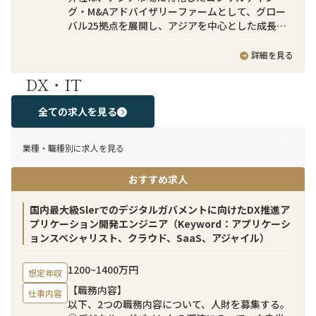
グ・M&Aアドバイザリーファームとして、グロー
バル25拠点を展開し、アジアを中心とした成長市
場において日本企業の事業戦略実行を支援してい
ます。ダイナミックなビジネス環境の中で、国境を
詳細を見る
越えた事業創出に携わることができる、刺激的で
DX・IT
成長機会に富んだ職場です。
弊社のクロスボーダーM&Aチームでは日本企業側
全ての求人を見る
に就くバイサイドファイナンシャルアドバイザー
として、日本企業によるインアウト型クロスボー
業種・職種別に求人を見る
ダーM&A案件を支援しています。ターゲット企業
のソーシングから、バリュエーション助言、意向
おすすめ求人
表明書の提出、法律事務所・会計事務所など外部
アドバイザーとの連携、ディールストラクチャリ
ング、契約条件の交渉、クロージングまでのM&A
国内最大級Slerでのデジタルガバメントに向けたDX推進ア
プロセスを日本企業クライアントに伴走し助言す
プリケーション開発エンジニア（Keyword：アプリケーシ
る業務となります。
ョンスペシャリスト、クラウド、SaaS、アジャイル）
当チームには日本人のみならず、シンガポール、
1200~1400万円
想定年収
スペイン、マレーシア、インド、タイ、ベトナム、
【職務内容】
台湾、インドネシア等、多国籍なメンバーが所属
仕事内容
以下、2つの職務内容について、人財を募集する。
しています。例えばインドネシアの案件ではイン