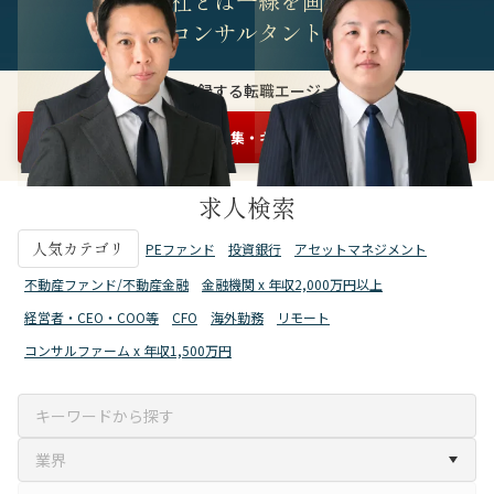
他社とは一線を画す
精鋭コンサルタント集団
3万人が登録する転職エージェント
まずは情報収集・キャリア相談を申し込む
無料1分
求人検索
人気カテゴリ
PEファンド
投資銀行
アセットマネジメント
不動産ファンド/不動産金融
金融機関 x 年収2,000万円以上
経営者・CEO・COO等
CFO
海外勤務
リモート
コンサルファーム x 年収1,500万円