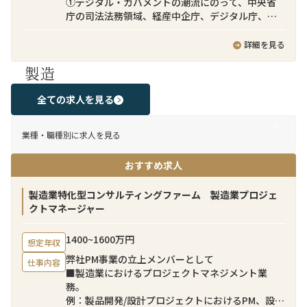
①デジタル・ガバメントの潮流にのって、中央省
ドネシアチームが売り手のソーシング、売り手と
庁の司法法務領域、経産中企庁、デジタル庁、入
の交渉、バリュエーションモデル策定、ディール
管庁領域を中心に、DXビジネス加速を推進できる
ストラクチャリング等のM&A実務を担当する一
アプリケーション開発技術者として、お客様のニ
詳細を見る
方、本ポジションにご応募いただく方には日本企
ーズ把握、構想実現検討、アプリケーション設
業クライアントとのコミュニケーション（案件の
製造
計、テスト等の一連のAP開発をクラウド基盤
提案、案件進捗の報告、クライアントの期待値コ
（AWS、Azure、OCI、GCPなど）上で、実施す
ントロール、インドネシアチームの成果物説明、
る。
全ての求人を見る
買い手意向の汲み取り等）を担当していただきま
②政府情報システムのクラウド活用を推進するた
す。クライアントとは日本語でコミュニケーショ
め、が提供する政府向けのコミュニティクラウド
ンを取りつつ、チームメンバーとは英語でクライ
業種・職種別に求人を見る
サービス上に、社会基盤を支える新たな省庁横断
アントの意向を伝えつつ、チーム一体でクロスボ
のデジタルサービス（SaaS)をアプリケーション開
ーダーM&A案件をリードしてすることを期待して
おすすめ求人
発技術者として、アジャイル開発等を駆使して、ア
います。
ジリティ高く開発・提供する。
新サービス例：行政機関への手数料等の国庫金
製造業特化型コンサルティングファーム 製造業プロジェ
募集背景
納付をキャッシュレスで決済できるサービス
クトマネージャー
近年、日本企業による海外事業強化は経営の優先
・グループの企業理念「情報技術で、新しい「し
課題となっており、弊社のクロスボーダーM&Aチ
くみ」や「価値」を創造し、より豊かで調和のと
ームにおいても常時数十件のパイプラインが進行
1400~1600万円
想定年収
れた社会の実現に貢献する。」を体現できる
しています。日本企業のクロスボーダーM&Aを支
弊社PM事業の立上メンバーとして
・アプリケーションスペシャリストとして、ビジ
仕事内容
援するためには、意思決定プロセスや期待される
■製造業におけるプロジェクトマネジメント業
ネス構想・検討段階から関わり、様々なシステ
コミュニケーションスタイルなど、日本企業特有
務。
ム・サービスを組み合わせることで、デジタル・
のビジネス慣習への深い理解が不可欠です。弊社
例：製品開発/設計プロジェクトにおけるPM、設備
ガバメントの実現、社会基盤となるデジタルサー