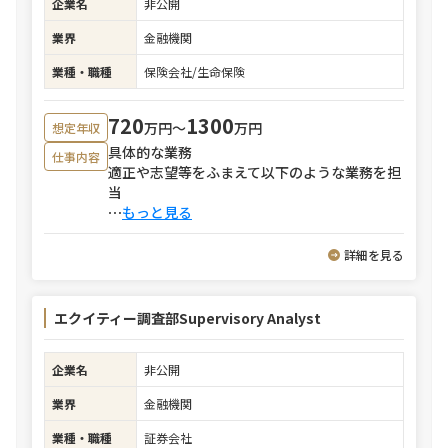
企業名
非公開
業界
金融機関
業種・職種
保険会社/生命保険
720
1300
万円〜
万円
想定年収
具体的な業務
仕事内容
適正や志望等をふまえて以下のような業務を担
当
⋯
もっと見る
詳細を見る
エクイティー調査部Supervisory Analyst
企業名
非公開
業界
金融機関
業種・職種
証券会社