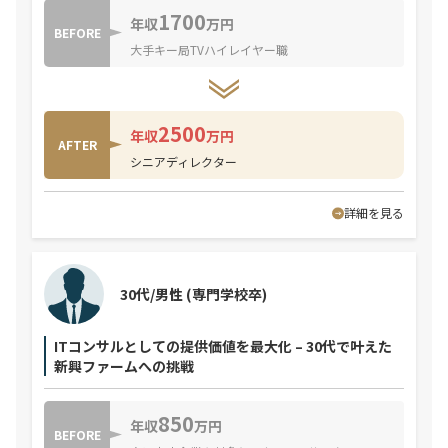
1700
年収
万円
BEFORE
大手キー局TVハイレイヤー職
2500
年収
万円
AFTER
シニアディレクター
詳細を見る
30代/男性
(専門学校卒)
ITコンサルとしての提供価値を最大化 – 30代で叶えた
新興ファームへの挑戦
850
年収
万円
BEFORE