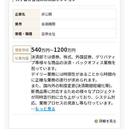
企業名
非公開
業界
金融機関
業種・職種
証券会社
540
1200
万円〜
万円
想定年収
決済部では債券、株式、外国証券、デリバティ
仕事内容
ブ等様々な商品の決済・バックオフィス業務を
担っています。
デイリー業務には時限性があることから時間内
に正確な業務の遂行が求められます。
また、国内外の制度変更(決済期間短縮化等)、
新商品等に対応するための様々なプロジェクト
が同時並行的に立ち上がっており、システム対
応、業務プロセスの見直し等も行っています。
⋯
もっと見る
詳細を見る