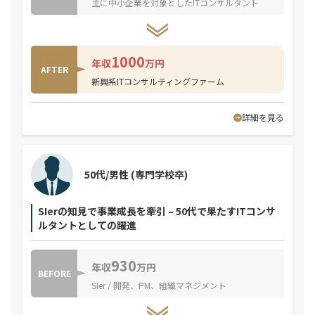
主に中小企業を対象としたITコンサルタント
1000
年収
万円
AFTER
新興系ITコンサルティングファーム
詳細を見る
50代/男性
(専門学校卒)
SIerの知見で事業成長を牽引 – 50代で果たすITコンサ
ルタントとしての躍進
930
年収
万円
BEFORE
SIer / 開発、PM、組織マネジメント