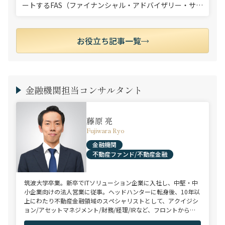
ートするFAS（ファイナンシャル・アドバイザリー・サー
ビス）への注目が高まっています。企業の成長戦略や事
業再生に不可欠な存在となりつつある一方で、「具体的
にどの […]
お役立ち記事一覧
金融機関担当コンサルタント
藤原 亮
Fujiwara Ryo
金融機関
不動産ファンド/不動産金融
筑波大学卒業。新卒でITソリューション企業に入社し、中堅・中
小企業向けの法人営業に従事。ヘッドハンターに転身後、10年以
上にわたり不動産金融領域のスペシャリストとして、アクイジシ
ョン/アセットマネジメント/財務/経理/IRなど、フロントからミ
ドル・バックまで、幅広いポジションで100名以上のご支援実績