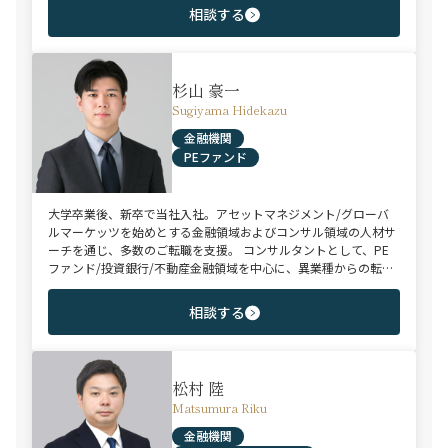
を誇る。また、首都圏に加え、関西・九州・北海道を始めとする
相談する
地方都市を拠点とする企業から外資系まで、100社を超えるクラ
イアント企業様とのリレーションを保持。業界に精通した深い知
見と広範なネットワークを活かし、候補者様の可能性を最大限に
引き出すマッチングをご支援可能。
杉山 豪一
Sugiyama Hidekazu
金融機関
PEファンド
大学卒業後、新卒で当社入社。アセットマネジメント/グローバ
ルマーケッツを始めとする金融領域およびコンサル領域の人材サ
ーチを通じ、多数のご転職を支援。 コンサルタントとして、PE
ファンド/投資銀行/不動産金融領域を中心に、異業種からの転身
を目指す未経験のハイポテンシャル層やさらなるキャリアップを
狙うミドル～ハイクラス層をご支援。
相談する
松村 陸
Matsumura Riku
金融機関