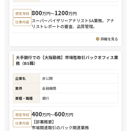
800
1200
万円〜
万円
想定年収
スーパーバイザリーアナリストSA業務。アナ
仕事内容
リストレポートの審査、品質管理。
詳細を見る
大手銀行での【大阪勤務】市場性取引バックオフィス業
務（BS職）
企業名
非公開
業界
金融機関
業種・職種
銀行
400
600
万円〜
万円
想定年収
【部署概要】
仕事内容
市場関連取引のバック関連業務