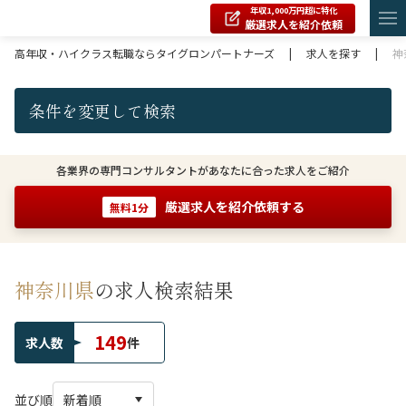
年収1,000万円超に特化
厳選求人を紹介依頼
高年収・ハイクラス転職ならタイグロンパートナーズ
|
求人を探す
|
神
条件を変更して検索
各業界の専門コンサルタントがあなたに合った求人をご紹介
厳選求人を紹介依頼する
無料1分
神奈川県
の求人検索結果
149
求人数
件
並び順