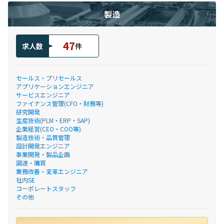
製造
47
求人数
件
セールス・プリセールス
アプリケーションエンジニア
サービスエンジニア
ファイナンス管理(CFO・財務等)
研究開発
生産技術(PLM・ERP・SAP)
企業経営(CEO・COO等)
製造技術・品質管理
設計開発エンジニア
事業開発・製品企画
調達・購買
業務改善・変革エンジニア
社内SE
コーポレートスタッフ
その他