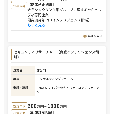
【配属想定組織】
仕事内容
大手シンクタンク系グループに属するセキュリ
ティ専門企業
研究開発部門（インテリジェンス領域）
⋯
もっと見る
詳細を見る
セキュリティリサーチャー（脅威インテリジェンス領
域）
企業名
非公開
業界
コンサルティングファーム
業種・職種
IT/DX & サイバーセキュリティコンサルティン
グ
600
1800
万円〜
万円
想定年収
【配属想定組織】
仕事内容