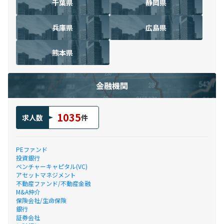
千葉県
静岡県
兵庫県
広島県
熊本県
金融機関
1035
求人数
件
PEファンド
投資銀行
ベンチャーキャピタル(VC)
アセットマネジメント
不動産ファンド/不動産金融
M&A仲介
保険会社/生命保険
銀行
証券会社