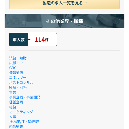
製造の求人一覧を見る
その他業界・職種
114
求人数
件
法務・知財
広報・IR
GRC
情報通信
エネルギー
ポストコンサル
経理・財務
営業
事業企画・事業開発
経営企画
総務
マーケティング
人事
社内SE/IT・DX関連
内部監査