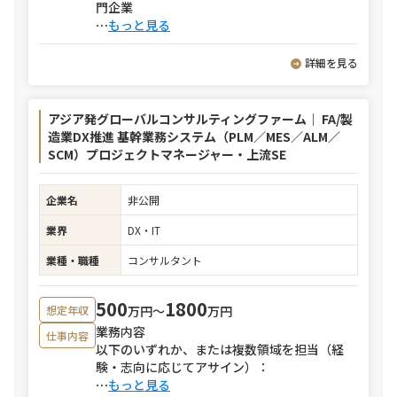
門企業
⋯
もっと見る
詳細を見る
アジア発グローバルコンサルティングファーム｜ FA/製
造業DX推進 基幹業務システム（PLM／MES／ALM／
SCM）プロジェクトマネージャー・上流SE
企業名
非公開
業界
DX・IT
業種・職種
コンサルタント
500
1800
万円〜
万円
想定年収
業務内容
仕事内容
以下のいずれか、または複数領域を担当（経
験・志向に応じてアサイン）：
⋯
もっと見る