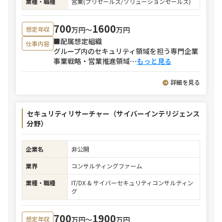
業種・職種
営業(プリセールス/ソリューションセールス)
700
1600
万円〜
万円
想定年収
■配属想定組織
仕事内容
グループ内のセキュリティ領域を担う専門企業
事業戦略・営業推進領域
⋯
もっと見る
詳細を見る
セキュリティリサーチャー（サイバーインテリジェンス
分野）
企業名
非公開
業界
コンサルティングファーム
業種・職種
IT/DX & サイバーセキュリティコンサルティン
グ
700
1900
万円〜
万円
想定年収