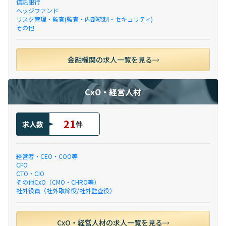
信託銀行
ヘッジファンド
リスク管理・監査(監査・内部統制・セキュリティ)
その他
金融機関の求人一覧を見る
CxO・経営人材
21
求人数
件
経営者・CEO・COO等
CFO
CTO・CIO
その他CxO（CMO・CHRO等）
社外役員（社外取締役/社外監査役）
CxO・経営人材の求人一覧を見る