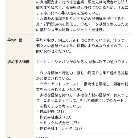
の直接販売まで行う総合企業：販売先は消費者から法人
顧客まで幅広く、販売経路も多岐にわたるため、オムニ
チャネル化への取り組みを進めている。
・水資源の循環を創り出すための最適解を提供する企
業：部門間連携を強化し、全社データ基盤を整えるため
に基幹システム刷新プロジェクトを進行。
平均年収は、約1100万円＋αとされています。年収は、
平均年収
個々人の経験やスキル、役職により異なりますので、お
問い合わせください。
ガートナージャパンが求める人物像は以下の通りです：
求める人物像
・タフな精神と行動力：厳しい場面でも乗り越える覚悟
が必要とされている。
・クライアントファースト：継続性を意識し、顧客の利
益を考えられるような人材。
・多様な経験を持つ方：多様な人材の経験が、個人とし
て、コミュニティとして、そして組織としてのガートナ
ーを強くすると考えている。
・日本銀行（31）
・株式会社東芝（33）
・シミック株式会社（27）
・株式会社NTTデータ（37）