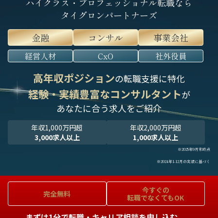
ハイクラス・プロフェッショナル転職なら
タイグロンパートナーズ
金融
コンサル
事業会社
経営人材
CxO
社外役員
高年収ポジション
の転職支援に特化
経験・実績豊富なコンサルタント
が
あなたに合う求人をご紹介
年収1,000万円超
年収2,000万円超
3,000求人以上
1,000求人以上
※2025年9月末時点
※2024年1-12月の実績に基づく
今すぐの
完全無料
転職でなくてもOK
まずは1分で転職・キャリア相談を申し込む