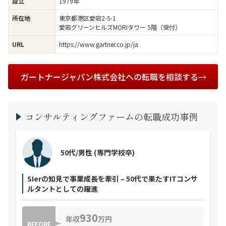
1979年
設立
東京都港区愛宕2-5-1
所在地
愛宕グリーンヒルズMORIタワー 5階（受付）
https://www.gartner.co.jp/ja
URL
ガートナージャパン株式会社への転職を相談する
コンサルティングファームの転職成功事例
50代/男性
(専門学校卒)
SIerの知見で事業成長を牽引 – 50代で果たすITコンサ
ルタントとしての躍進
930
年収
万円
BEFORE