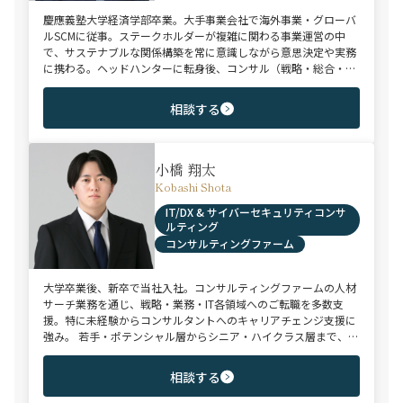
慶應義塾大学経済学部卒業。大手事業会社で海外事業・グローバ
ルSCMに従事。ステークホルダーが複雑に関わる事業運営の中
で、サステナブルな関係構築を常に意識しながら意思決定や実務
に携わる。ヘッドハンターに転身後、コンサル（戦略・総合・
FAS）、総合商社、投資銀行、大手事業会社を始めとする幅広い
領域で、若手～エグゼクティブまでご支援実績多数。
相談する
小橋 翔太
Kobashi Shota
IT/DX & サイバーセキュリティコンサ
ルティング
コンサルティングファーム
大学卒業後、新卒で当社入社。コンサルティングファームの人材
サーチ業務を通じ、戦略・業務・IT各領域へのご転職を多数支
援。特に未経験からコンサルタントへのキャリアチェンジ支援に
強み。 若手・ポテンシャル層からシニア・ハイクラス層まで、候
補者様のご志向と市場動向を踏まえ最適なキャリアをご提案させ
ていただきます。
相談する