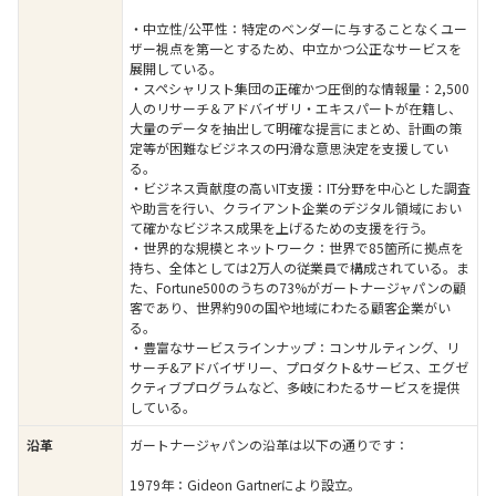
・中立性/公平性：特定のベンダーに与することなくユー
ザー視点を第一とするため、中立かつ公正なサービスを
展開している。
・スペシャリスト集団の正確かつ圧倒的な情報量：2,500
人のリサーチ＆アドバイザリ・エキスパートが在籍し、
大量のデータを抽出して明確な提言にまとめ、計画の策
定等が困難なビジネスの円滑な意思決定を支援してい
る。
・ビジネス貢献度の高いIT支援：IT分野を中心とした調査
や助言を行い、クライアント企業のデジタル領域におい
て確かなビジネス成果を上げるための支援を行う。
・世界的な規模とネットワーク：世界で85箇所に拠点を
持ち、全体としては2万人の従業員で構成されている。ま
た、Fortune500のうちの73%がガートナージャパンの顧
客であり、世界約90の国や地域にわたる顧客企業がい
る。
・豊富なサービスラインナップ：コンサルティング、リ
サーチ&アドバイザリー、プロダクト&サービス、エグゼ
クティブプログラムなど、多岐にわたるサービスを提供
している。
ガートナージャパンの沿革は以下の通りです：
沿革
1979年：Gideon Gartnerにより設立。