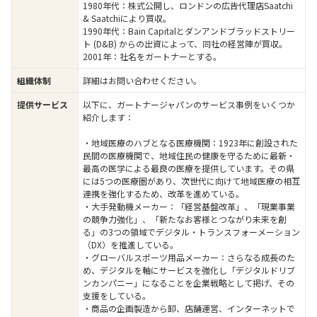
1980年代：株式公開し、ロンドンの広告代理店Saatchi
& Saatchiにより買収。
1990年代：Bain Capitalとダンアンドブラッドストリー
ト (D&B) からの出資によって、同社の経営陣が買収。
2001年：社名をガートナーとする。
詳細はお問い合わせください。
組織体制
以下に、ガートナージャパンのサービス事例をいくつか
提供サービス
紹介します：
・地域医療のハブとなる医療機関：1923年に創設された
民間の医療機関で、地域住民の健康を守るために最新・
最高の医学による最良の医療を提供しています。その県
には5つの医療圏があり、次世代に向けて地域医療の相互
連携を強化するため、改革を進めている。
・大手発動機メーカー：「経営基盤改革」、「現業事業
の競争力強化」、「新たなお客様とつながり未来を創
る」の3つの領域でデジタル・トランスフォーメーション
（DX）を推進している。
・グローバルスポーツ用品メーカー：さらなる成長のた
め、デジタルを軸にサービスを強化し「デジタルドリブ
ンカンパニー」になることを企業戦略として掲げ、その
支援をしている。
・商品の企画製造から卸、店舗運営、インターネットで