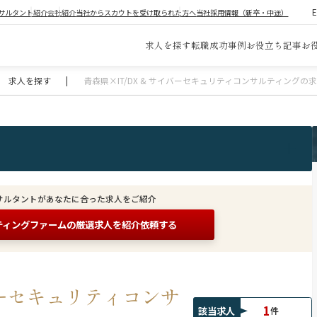
サルタント紹介
会社紹介
当社からスカウトを受け取られた方へ
当社採用情報（新卒・中途）
求人を探す
転職成功事例
お役立ち記事
お
求人を探す
|
青森県×IT/DX & サイバーセキュリティコンサルティングの
サルタントがあなたに合った求人をご紹介
ティングファームの
厳選求人を紹介依頼する
イバーセキュリティコンサ
1
該当求人
件