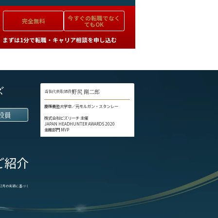
今すぐの
転職でなく
完全無料
てもOK
まずは1分で転職・キャリア相談を申し込む
ズ
野尻 剛二郎
当社代表取締役
慶應義塾大学卒／元モルガン・スタンレー
役員
株式会社ビズリーチ 主催
JAPAN HEADHUNTER AWARDS 2020
金融部門 MVP
ご紹介
1-12月の実績に基づく