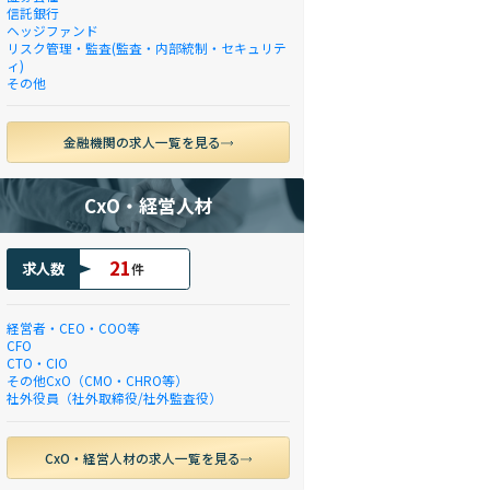
信託銀行
ヘッジファンド
リスク管理・監査(監査・内部統制・セキュリテ
ィ)
その他
金融機関の求人一覧を見る
CxO・経営人材
21
求人数
件
経営者・CEO・COO等
CFO
CTO・CIO
その他CxO（CMO・CHRO等）
社外役員（社外取締役/社外監査役）
CxO・経営人材の求人一覧を見る