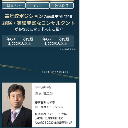
経営人材
CxO
社外役員
高年収ポジション
の転職支援に特化
経験・実績豊富なコンサルタント
が
あなたに合う求人をご紹介
年収1,000万円超
年収2,000万円超
3,000求人以上
1,000求人以上
※2025年9月末時点
※2024年1-12月の実績に基づく
当社代表取締役
野尻 剛二郎
慶應義塾大学卒
元モルガン・スタンレー
株式会社ビズリーチ 主催
JAPAN HEADHUNTER
AWARDS 2020 金融部門 MVP