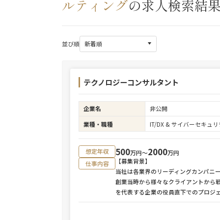
ルティング
の求人検索結
並び順
テクノロジーコンサルタント
企業名
非公開
業種・職種
IT/DX & サイバーセキ
500
2000
想定年収
万円〜
万円
【募集背景】
仕事内容
当社は各業界のリーディングカンパニー
創業当時から様々なクライアントから
を代表する企業の役員直下でのプロジ