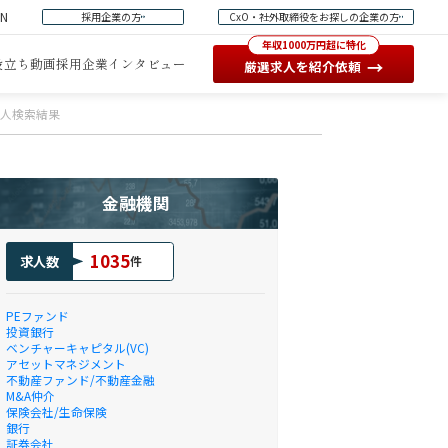
EN
採用企業の方
CxO・社外取締役をお探しの企業の方
年収1000万円超に特化
役立ち動画
採用企業インタビュー
→
厳選求人を紹介依頼
求人検索結果
金融機関
1035
求人数
件
PEファンド
投資銀行
ベンチャーキャピタル(VC)
アセットマネジメント
不動産ファンド/不動産金融
M&A仲介
保険会社/生命保険
銀行
証券会社