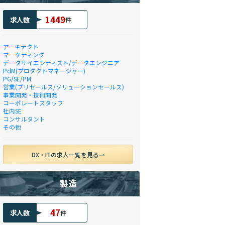
1449
求人数
件
アーキテクト
マーケティング
データサイエンティスト/データエンジニア
PdM(プロダクトマネージャー)
PG/SE/PM
営業(プリセールス/ソリューションセールス)
事業開発・技術開発
コーポレートスタッフ
社内SE
コンサルタント
その他
DX・ITの求人一覧を見る
製造
47
求人数
件