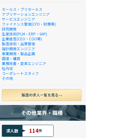
セールス・プリセールス
アプリケーションエンジニア
サービスエンジニア
ファイナンス管理(CFO・財務等)
研究開発
生産技術(PLM・ERP・SAP)
企業経営(CEO・COO等)
製造技術・品質管理
設計開発エンジニア
事業開発・製品企画
調達・購買
業務改善・変革エンジニア
社内SE
コーポレートスタッフ
その他
製造の求人一覧を見る
その他業界・職種
114
求人数
件