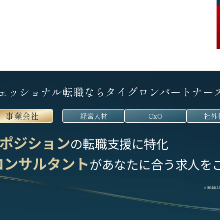
ェッショナル転職なら
タイグロンパートナー
事業会社
経営人材
CxO
社外
ポジション
の転職支援に特化
コンサルタント
が
あなたに合う求人を
※2024年