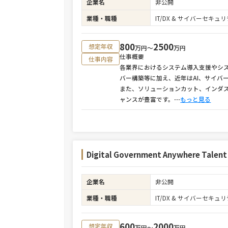
企業名
非公開
業種・職種
IT/DX & サイバーセキ
800
2500
想定年収
万円〜
万円
仕事概要
仕事内容
各業界におけるシステム導入支援やシ
バー構築等に加え、近年はAI、サイバ
また、ソリューションカット、インダ
ャンスが豊富です。
⋯
もっと見る
Digital Government Anywhere Ta
企業名
非公開
業種・職種
IT/DX & サイバーセキ
600
2000
想定年収
万円〜
万円