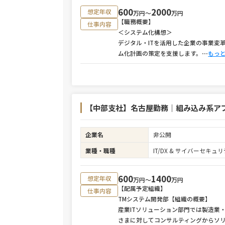
600
2000
想定年収
万円〜
万円
【職務概要】
仕事内容
＜システム化構想＞
デジタル・ITを活用した企業の事業変
ム化計画の策定を支援します。
⋯
もっ
【中部支社】名古屋勤務｜組み込み系ア
企業名
非公開
業種・職種
IT/DX & サイバーセキ
600
1400
想定年収
万円〜
万円
【配属予定組織】
仕事内容
TMシステム開発部【組織の概要】
産業ITソリューション部門では製造業
さまに対してコンサルティングからソ