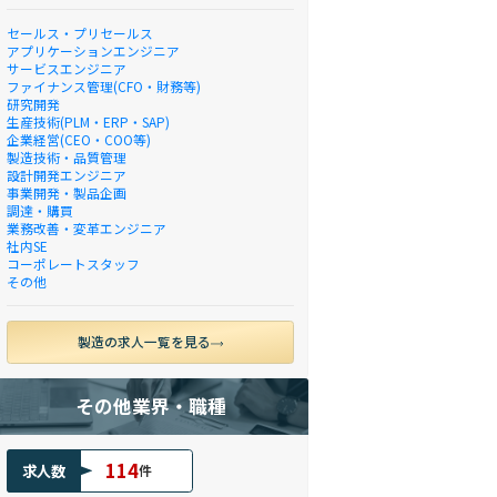
セールス・プリセールス
アプリケーションエンジニア
サービスエンジニア
ファイナンス管理(CFO・財務等)
研究開発
生産技術(PLM・ERP・SAP)
企業経営(CEO・COO等)
製造技術・品質管理
設計開発エンジニア
事業開発・製品企画
調達・購買
業務改善・変革エンジニア
社内SE
コーポレートスタッフ
その他
製造の求人一覧を見る
その他業界・職種
114
求人数
件