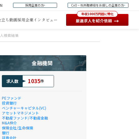
EN
採用企業の方
CxO・社外取締役をお探しの企業の方
年収1000万円超に特化
役立ち動画
採用企業インタビュー
→
厳選求人を紹介依頼
求人検索結果
金融機関
1035
求人数
件
PEファンド
投資銀行
ベンチャーキャピタル(VC)
アセットマネジメント
不動産ファンド/不動産金融
M&A仲介
保険会社/生命保険
銀行
証券会社