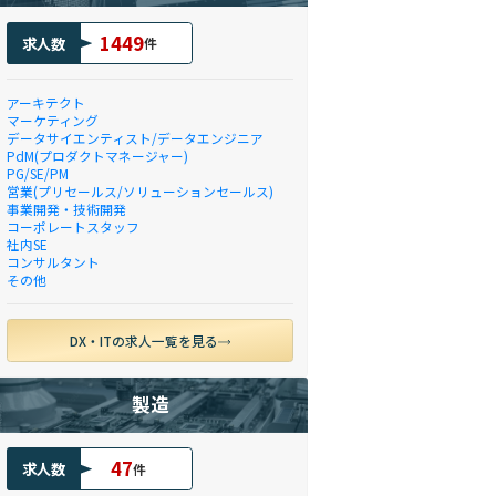
1449
求人数
件
アーキテクト
マーケティング
データサイエンティスト/データエンジニア
PdM(プロダクトマネージャー)
PG/SE/PM
営業(プリセールス/ソリューションセールス)
事業開発・技術開発
コーポレートスタッフ
社内SE
コンサルタント
その他
DX・ITの求人一覧を見る
製造
47
求人数
件