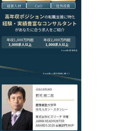
経営人材
CxO
社外役員
高年収ポジション
の転職支援に特化
経験・実績豊富なコンサルタント
が
あなたに合う求人をご紹介
年収1,000万円超
年収2,000万円超
3,000求人以上
1,000求人以上
※2025年9月末時点
※2024年1-12月の実績に基づく
当社代表取締役
野尻 剛二郎
慶應義塾大学卒
元モルガン・スタンレー
株式会社ビズリーチ 主催
JAPAN HEADHUNTER
AWARDS 2020 金融部門 MVP