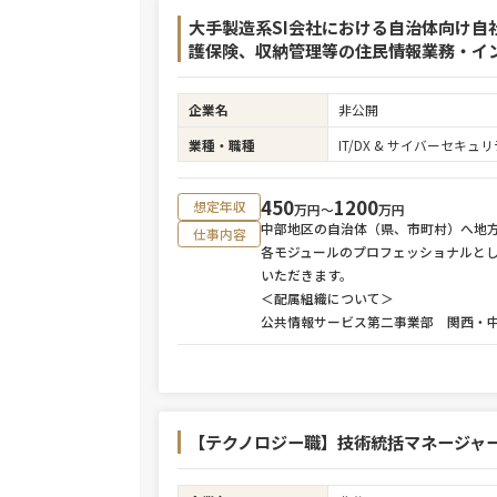
大手製造系SI会社における自治体向け自
護保険、収納管理等の住民情報業務・インフ
企業名
非公開
業種・職種
IT/DX & サイバーセキ
450
1200
想定年収
万円〜
万円
中部地区の自治体（県、市町村）へ地
仕事内容
各モジュールのプロフェッショナルと
いただきます。
＜配属組織について＞
公共情報サービス第二事業部 関西・
【テクノロジー職】技術統括マネージャー