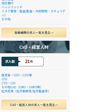
信託銀行
ヘッジファンド
リスク管理・監査(監査・内部統制・セキュリテ
ィ)
その他
金融機関の求人一覧を見る
CxO・経営人材
21
求人数
件
経営者・CEO・COO等
CFO
CTO・CIO
その他CxO（CMO・CHRO等）
社外役員（社外取締役/社外監査役）
CxO・経営人材の求人一覧を見る