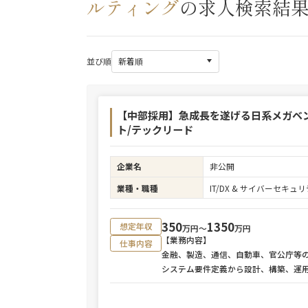
ルティング
の求人検索結
並び順
【中部採用】急成長を遂げる日系メガベン
ト/テックリード
企業名
非公開
業種・職種
IT/DX & サイバーセキ
350
1350
想定年収
万円〜
万円
【業務内容】
仕事内容
金融、製造、通信、自動車、官公庁等
システム要件定義から設計、構築、運