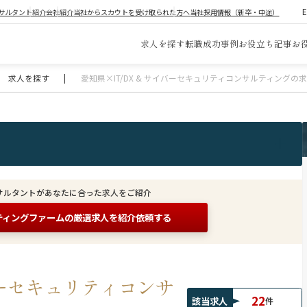
サルタント紹介
会社紹介
当社からスカウトを受け取られた方へ
当社採用情報（新卒・中途）
求人を探す
転職成功事例
お役立ち記事
お
求人を探す
|
愛知県×IT/DX & サイバーセキュリティコンサルティングの
サルタントがあなたに合った求人をご紹介
ティングファームの
厳選求人を紹介依頼する
イバーセキュリティコンサ
22
該当求人
件