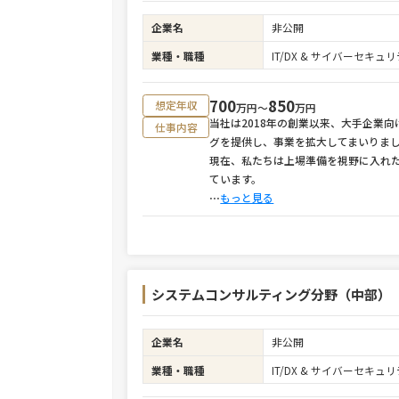
企業名
非公開
業種・職種
IT/DX & サイバーセキ
700
850
想定年収
万円〜
万円
当社は2018年の創業以来、大手企業
仕事内容
グを提供し、事業を拡大してまいりま
現在、私たちは上場準備を視野に入れ
ています。
⋯
もっと見る
システムコンサルティング分野（中部）
企業名
非公開
業種・職種
IT/DX & サイバーセキ