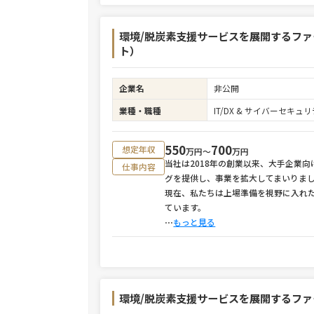
環境/脱炭素支援サービスを展開するファ
ト）
企業名
非公開
業種・職種
IT/DX & サイバーセキ
550
700
想定年収
万円〜
万円
当社は2018年の創業以来、大手企業
仕事内容
グを提供し、事業を拡大してまいりま
現在、私たちは上場準備を視野に入れ
ています。
⋯
もっと見る
環境/脱炭素支援サービスを展開するファ