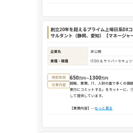
創立20年を超えるプライム上場日系DX
サルタント（静岡、愛知）【マネージャ
企業名
非公開
業種・職種
IT/DX & サイバーセキ
650
1300
想定年収
万円〜
万円
戦略、業務、IT、人財の面で多くの課
仕事内容
実行にコミットする」をモットーに、
して提供しています。
【業務内容】
⋯
もっと見る