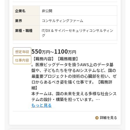
企業名
非公開
業界
コンサルティングファーム
業種・職種
IT/DX & サイバーセキュリティコンサルティン
グ
550
1100
万円〜
万円
想定年収
【職務内容】【職務概要】
仕事内容
。医療ビッグデータを扱うAWS上のデータ基
盤や、子どもたちを守るAIシステムなど、国の
最重要プロジェクトの技術の心臓部を担い、ゼ
ロからあるべき姿を描く仕事です。【職務詳
細】
本チームは、国の未来を支える多様な社会シス
テムの設計・構築を担っています。
⋯
もっと見る
詳細を見る