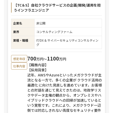
【TC＆S】自社クラウドサービスの企画/開発/運用を担
うインフラエンジニア
企業名
非公開
業界
コンサルティングファーム
業種・職種
IT/DX & サイバーセキュリティコンサルティン
グ
700
1100
万円〜
万円
想定年収
【職務内容】
仕事内容
【採用背景】
近年、AWSやAzureといったメガクラウドが主
流となる一方で、多くの企業が クラウド活用の
最適化 に向けた見直しを進めています。お客様
との対話を通じて見えてきたのは、地政学リス
クやデータ主権の観点から、オンプレミスやハ
イブリッドクラウドへの回帰が加速していると
いう実態です。これにより、メガクラウド一辺
倒では対応しきれない高度なセキュリティ要件