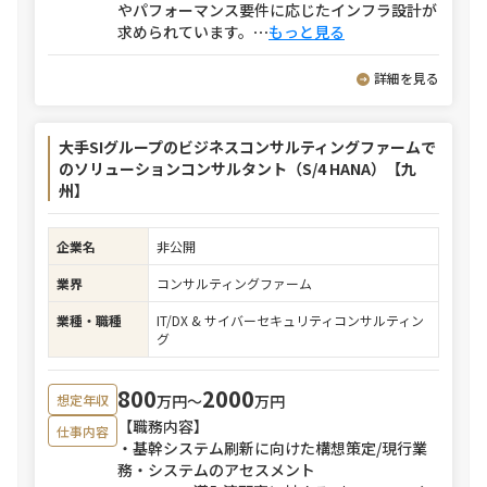
やパフォーマンス要件に応じたインフラ設計が
求められています。
⋯
もっと見る
詳細を見る
大手SIグループのビジネスコンサルティングファームで
のソリューションコンサルタント（S/4 HANA）【九
州】
企業名
非公開
業界
コンサルティングファーム
業種・職種
IT/DX & サイバーセキュリティコンサルティン
グ
800
2000
万円〜
万円
想定年収
【職務内容】
仕事内容
・基幹システム刷新に向けた構想策定/現行業
務・システムのアセスメント