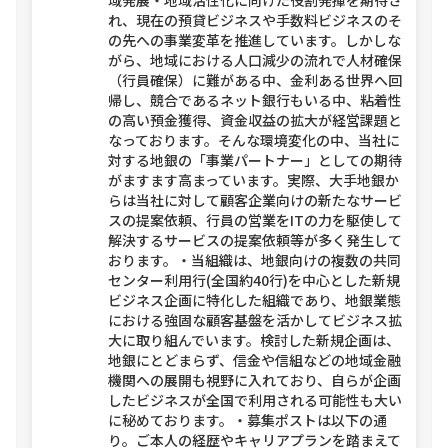
域発展・地域活性化に向けた役割発揮を期待さ
れ、現在の預貸ビジネスや手数料ビジネスのそ
の先への事業変革を推進しています。しかしな
がら、地域における人口減少の流れで人材確保
（行員確保）に難がある中、金利ある世界へ回
帰し、競合であるネット銀行もいる中、粘着性
の高い預金獲得、資金収益の拡大が経営課題と
なっております。そんな環境変化の中、当社に
対する地銀の「事業パートナー」としての期待
がますます高まっています。実際、大手地銀か
らは当社に対して顧客企業向けの新たなサービ
スの提案依頼、行員の営業をITの力を駆使して
解決するサービスの提案依頼等が多く発生して
おります。・当組織は、地銀向けの複数の共同
センター利用行(全国約40行)を中心とした新規
ビジネス企画に特化した組織であり、地銀業態
における強固な顧客基盤を活かしてビジネス拡
大に取り組んでいます。検討した新規企画は、
地銀にとどまらず、信金や信組などの地域金融
機関への展開も視野に入れており、自らが企画
したビジネスが全国で利用される可能性も大い
に秘めております。・募集ポストは以下の通
り。ご本人の経歴やキャリアプランを踏まえて