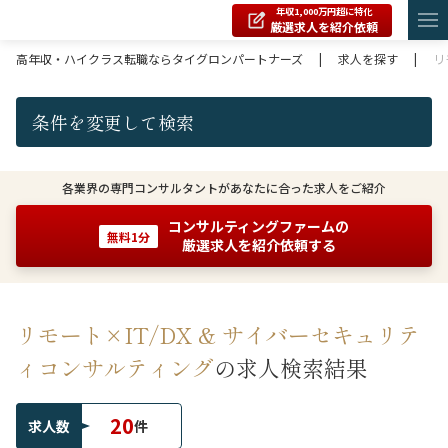
年収1,000万円超に特化
厳選求人を紹介依頼
高年収・ハイクラス転職ならタイグロンパートナーズ
|
求人を探す
|
リ
条件を変更して検索
各業界の専門コンサルタントがあなたに合った求人をご紹介
コンサルティングファームの
無料1分
厳選求人を紹介依頼する
リモート×IT/DX & サイバーセキュリテ
ィコンサルティング
の求人検索結果
20
求人数
件