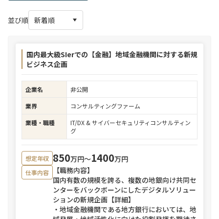
並び順
国内最大級SIerでの【金融】地域金融機関に対する新規
ビジネス企画
企業名
非公開
業界
コンサルティングファーム
業種・職種
IT/DX & サイバーセキュリティコンサルティン
グ
850
1400
万円〜
万円
想定年収
【職務内容】
仕事内容
国内有数の規模を誇る、複数の地銀向け共同セ
ンターをバックボーンにしたデジタルソリュー
ションの新規企画【詳細】
・地域金融機関である地方銀行においては、地