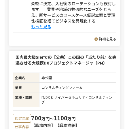
柔軟に決定、入社後のローテーションも検討し
ます。 業界や地域の共通的なニーズをとら
え、新サービスのユースケース仮説立案と実現
性検証を経てビジネスを具現化する
⋯
もっと見る
詳細を見る
国内最大級SIerでの【公共】この国の『当たり前』を完
遂させる大規模DXプロジェクトマネージャ（PM）
企業名
非公開
業界
コンサルティングファーム
業種・職種
IT/DX & サイバーセキュリティコンサルティン
グ
700
1100
万円〜
万円
想定年収
【職務内容】【職務詳細】
仕事内容