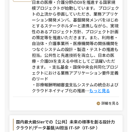
日本の医療・介護分野のDXを推進する国家規
模プロジェクトが始動しています。 プロジェク
トの上流から参画していただき、業務アプリケ
ーション開発メンバ、基盤開発メンバをはじめ
とするステークホルダーと連携しながら、実現
性のあるプロジェクト方針、プロジェクト計画
の策定等を推進いただきます。また、利用者・
自治体・介護事業所・医療機関等の関係機関を
つなぐシステムの設計・製造・テストの推進も
担当。公共性と先進技術を両立し、日本の医
療・介護DXを支える中核としてご活躍いただ
きます。・支払基金・国保中央会共同化プロジ
ェクトにおける業務アプリケーション要件定義
のリード
・診療報酬明細審査支払システムの統合および
クラウドネイティブ化の推進
⋯
もっと見る
詳細を見る
国内最大級SIerでの【公共】未来の標準を創る設計力
クラウド/データ基盤/AI担当 IT-SP（IT-SP ）