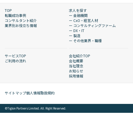
TOP
求人を探す
転職成功事例
ー 金融機関
コンサルタント紹介
ー CxO・経営人材
業界別お役立ち情報
ー コンサルティングファーム
ー DX・IT
ー 製造
ー その他業界・職種
サービスTOP
会社紹介TOP
ご利用の流れ
会社概要
当社理念
お知らせ
採用情報
サイトマップ
個人情報取扱規約
©︎Tiglon Partners Limited. All. Right Reserved.