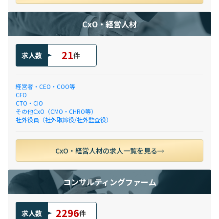
CxO・経営人材
21
求人数
件
経営者・CEO・COO等
CFO
CTO・CIO
その他CxO（CMO・CHRO等）
社外役員（社外取締役/社外監査役）
CxO・経営人材の求人一覧を見る
コンサルティングファーム
2296
求人数
件