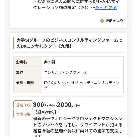
・SAP ECC導入済顧客に対するS/4HANAマイ
グレーション構想策定（※1）
⋯
もっと見る
詳細を見る
大手SIグループのビジネスコンサルティングファームで
のDXコンサルタント【九州】
企業名
非公開
業界
コンサルティングファーム
業種・職種
IT/DX & サイバーセキュリティコンサルティン
グ
800
2000
万円〜
万円
想定年収
【職務内容】
仕事内容
最新のテクノロジーやプロジェクトマネジメン
トのノウハウを活用し、クライアントが抱える
経営課題の整理や解決に向けての施策を支援し
ます。