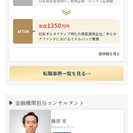
日系資産管理銀行 / 業務企画・ビジネス企画職
1350
年収
万円
AFTER
日系オルタナティブ特化の資産運用会社 / オルタ
ナファンドにおけるミドルバック業務
詳細を見る
転職事例一覧を見る
金融機関担当コンサルタント
藤原 亮
Fujiwara Ryo