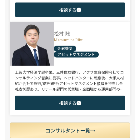
を目指す未経験のハイポテンシャル層やさらなるキャリアップを
狙うミドル～ハイクラス層をご支援。
相談する
松村 陸
Matsumura Riku
金融機関
アセットマネジメント
上智大学経済学部卒業。三井住友銀行、アクサ生命保険会社でコ
ンサルティング営業に従事。ヘッドハンターに転身後、大手人材
紹介会社で銀行/信託銀行/アセットマネジメント領域を担当し全
社表彰歴あり。リテール部門の営業職・企画職から運用部門の専
門職まで豊富な転職支援実績。日系/外資系、経験者/未経験者を
問わず幅広いポジションでご支援可能。
相談する
コンサルタント一覧