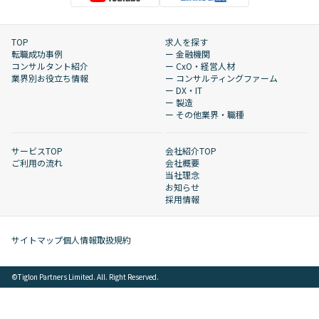
TOP
求人を探す
転職成功事例
ー 金融機関
コンサルタント紹介
ー CxO・経営人材
業界別お役立ち情報
ー コンサルティングファーム
ー DX・IT
ー 製造
ー その他業界・職種
サービスTOP
会社紹介TOP
ご利用の流れ
会社概要
当社理念
お知らせ
採用情報
サイトマップ
個人情報取扱規約
©︎Tiglon Partners Limited. All. Right Reserved.