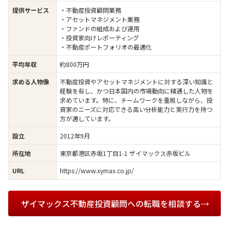
・不動産投資顧問業務
提供サービス
・アセットマネジメント業務
・ファンドの組成および運用
・投資家向けレポーティング
・不動産ポートフォリオの最適化
約800万円
平均年収
不動産投資やアセットマネジメントに対する深い知識と
求める人物像
経験を有し、かつ日本国内の市場動向に精通した人物を
求めています。特に、チームワークを重視しながら、投
資家のニーズに対応できる高い分析能力と実行力を持つ
方が適しています。
2012年9月
設立
東京都港区赤坂1丁目1-1 ザイマックス赤坂ビル
所在地
https://www.xymax.co.jp/
URL
ザイマックス不動産投資顧問への転職を相談する