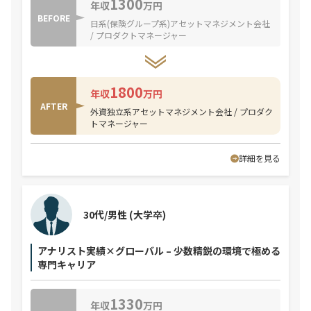
1300
年収
万円
BEFORE
日系(保険グループ系)アセットマネジメント会社
/ プロダクトマネージャー
1800
年収
万円
AFTER
外資独立系アセットマネジメント会社 / プロダク
トマネージャー
詳細を見る
30代/男性
(大学卒)
アナリスト実績×グローバル – 少数精鋭の環境で極める
専門キャリア
1330
年収
万円