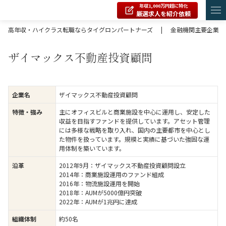
年収1,000万円超に特化
厳選求人を紹介依頼
高年収・ハイクラス転職ならタイグロンパートナーズ
|
金融機関主要企業
ザイマックス不動産投資顧問
ザイマックス不動産投資顧問
企業名
主にオフィスビルと商業施設を中心に運用し、安定した
特徴・強み
収益を目指すファンドを提供しています。アセット管理
には多様な戦略を取り入れ、国内の主要都市を中心とし
た物件を扱っています。規模と実績に基づいた強固な運
用体制を築いています。
2012年9月：ザイマックス不動産投資顧問設立
沿革
2014年：商業施設運用のファンド組成
2016年：物流施設運用を開始
2018年：AUMが5000億円突破
2022年：AUMが1兆円に達成
約50名
組織体制