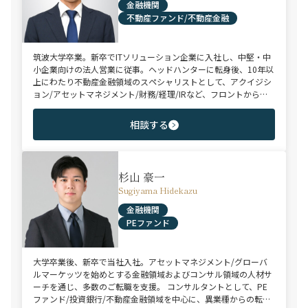
金融機関
不動産ファンド/不動産金融
筑波大学卒業。新卒でITソリューション企業に入社し、中堅・中
小企業向けの法人営業に従事。ヘッドハンターに転身後、10年以
上にわたり不動産金融領域のスペシャリストとして、アクイジシ
ョン/アセットマネジメント/財務/経理/IRなど、フロントからミ
ドル・バックまで、幅広いポジションで100名以上のご支援実績
を誇る。また、首都圏に加え、関西・九州・北海道を始めとする
相談する
地方都市を拠点とする企業から外資系まで、100社を超えるクラ
イアント企業様とのリレーションを保持。業界に精通した深い知
見と広範なネットワークを活かし、候補者様の可能性を最大限に
引き出すマッチングをご支援可能。
杉山 豪一
Sugiyama Hidekazu
金融機関
PEファンド
大学卒業後、新卒で当社入社。アセットマネジメント/グローバ
ルマーケッツを始めとする金融領域およびコンサル領域の人材サ
ーチを通じ、多数のご転職を支援。 コンサルタントとして、PE
ファンド/投資銀行/不動産金融領域を中心に、異業種からの転身