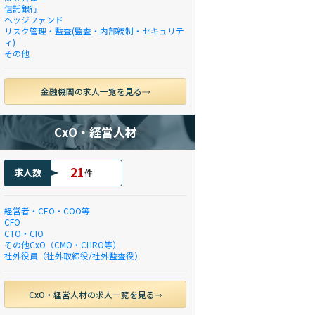
信託銀行
ヘッジファンド
リスク管理・監査(監査・内部統制・セキュリテ
ィ)
その他
金融機関の求人一覧を見る
CxO・経営人材
21
求人数
件
経営者・CEO・COO等
CFO
CTO・CIO
その他CxO（CMO・CHRO等）
社外役員（社外取締役/社外監査役）
CxO・経営人材の求人一覧を見る