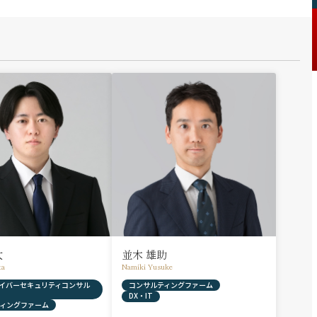
太
並木 雄助
ta
Namiki Yusuke
& サイバーセキュリティコンサル
コンサルティングファーム
DX・IT
ィングファーム