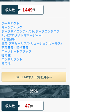
1449
求人数
件
アーキテクト
マーケティング
データサイエンティスト/データエンジニア
PdM(プロダクトマネージャー)
PG/SE/PM
営業(プリセールス/ソリューションセールス)
事業開発・技術開発
コーポレートスタッフ
社内SE
コンサルタント
その他
DX・ITの求人一覧を見る
製造
47
求人数
件