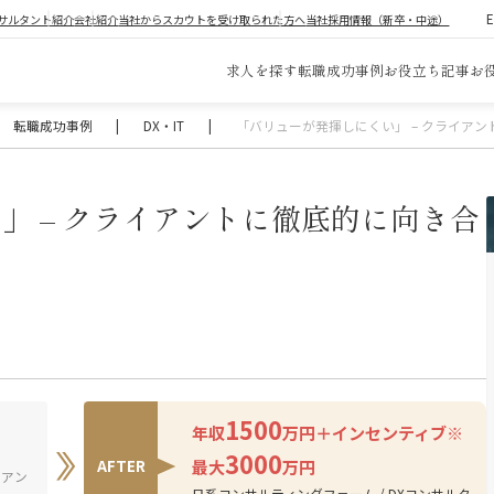
サルタント紹介
会社紹介
当社からスカウトを受け取られた方へ
当社採用情報（新卒・中途）
求人を探す
転職成功事例
お役立ち記事
お
転職成功事例
|
DX・IT
|
「バリューが発揮しにくい」 – クライア
」 – クライアントに徹底的に向き合
1500
年収
万円＋インセンティブ※
3000
最大
万円
AFTER
イアン
日系コンサルティングファーム / DXコンサルタ