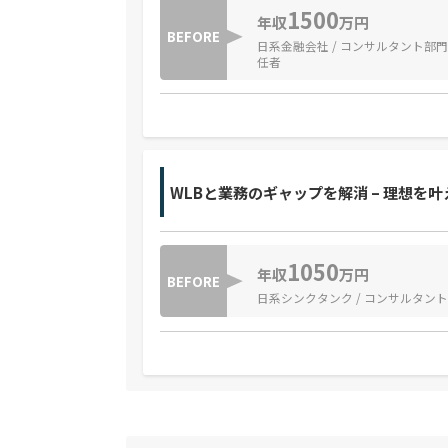
1500
年収
万円
BEFORE
日系金融会社 / コンサルタント部門
任者
WLBと業務のギャップを解消 – 理想を
1050
年収
万円
BEFORE
日系シンクタンク / コンサルタント 