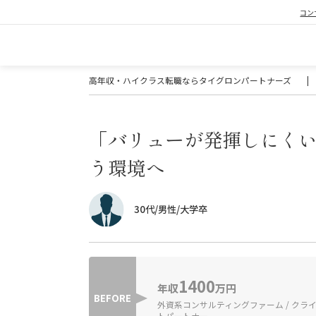
コン
高年収・ハイクラス転職ならタイグロンパートナーズ
|
「バリューが発揮しにくい
う環境へ
30代/男性/大学卒
1400
年収
万円
BEFORE
外資系コンサルティングファーム / クラ
トパートナー