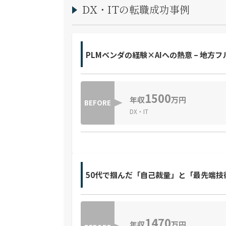
DX・ITの転職成功事例
PLMベンダの経験×AIへの熱意 – 地
1500
年収
万円
BEFORE
DX・IT
50代で掴んだ「自己裁量」と「最先端技
1470
年収
万円