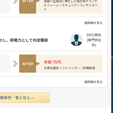
AFTER
金融×生成AIに特化した独立系ITコンサ
ルファーム / セキュリティコンサルタン
ト
詳細を見る
50代/男性
活かし、即戦力として内定獲得
(専門学校
卒)
-
年収
万円
AFTER
外資米国系ソフトベンダー / 財務経理
詳細を見る
転職事例一覧を見る