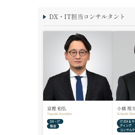
DX・IT担当コンサルタント
富樫 和弘
小橋 翔
Togashi Kazuhiro
Kobashi Sho
DX・IT
IT/DX 
ティング
製造
コンサルテ