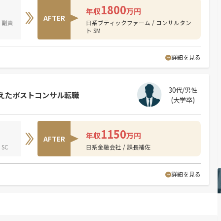
1800
年収
万円
AFTER
 副責
日系ブティックファーム / コンサルタン
ト SM
詳細を見る
30代/男性
叶えたポストコンサル転職
(大学卒)
1150
年収
万円
AFTER
SC
日系金融会社 / 課長補佐
詳細を見る