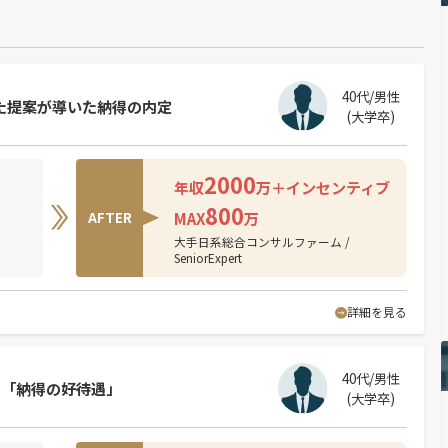
40代/男性
た提案が導いた納得の内定
(大学卒)
2000
年収
万＋インセンティブ
800
MAX
万
AFTER
大手日系総合コンサルファーム /
SeniorExpert
詳細を見る
40代/男性
と「納得の好待遇」
(大学卒)