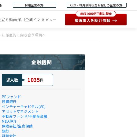
EN
採用企業の方
CxO・社外取締役をお探しの企業の方
年収1000万円超に特化
役立ち動画
採用企業インタビュー
→
厳選求人を紹介依頼
ントに徹底的に向き合う環境へ
金融機関
1035
求人数
件
PEファンド
投資銀行
ベンチャーキャピタル(VC)
アセットマネジメント
不動産ファンド/不動産金融
M&A仲介
保険会社/生命保険
銀行
証券会社