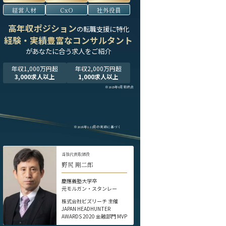
経営人材
CxO
社外役員
高年収ポジション
の転職支援に特化
経験・実績豊富なコンサルタント
が
あなたに合う求人をご紹介
年収1,000万円超
年収2,000万円超
3,000求人以上
1,000求人以上
※2025年9月末時点
※2024年1-12月の実績に基づく
当社代表取締役
野尻 剛二郎
慶應義塾大学卒
元モルガン・スタンレー
株式会社ビズリーチ 主催
JAPAN HEADHUNTER
AWARDS 2020 金融部門 MVP