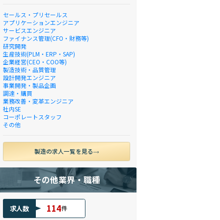
セールス・プリセールス
アプリケーションエンジニア
サービスエンジニア
ファイナンス管理(CFO・財務等)
研究開発
生産技術(PLM・ERP・SAP)
企業経営(CEO・COO等)
製造技術・品質管理
設計開発エンジニア
事業開発・製品企画
調達・購買
業務改善・変革エンジニア
社内SE
コーポレートスタッフ
その他
製造の求人一覧を見る
その他業界・職種
114
求人数
件