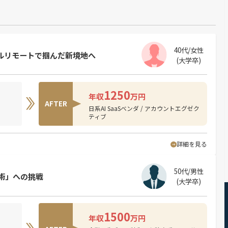
40代/女性
方フルリモートで掴んだ新境地へ
(大学卒)
1250
年収
万円
AFTER
日系AI SaaSベンダ / アカウントエグゼク
ティブ
詳細を見る
50代/男性
術」への挑戦
(大学卒)
1500
年収
万円