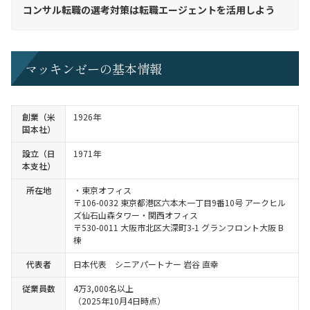
コンサル転職の選考対策は転職エージェントを活用しよう
マッキンゼーの基本情報
創業（米
1926年
国本社）
設立（日
1971年
本支社）
所在地
・東京オフィス
〒106-0032 東京都港区六本木一丁目9番10号 アークヒル
ズ仙石山森タワー・関西オフィス
〒530-0011 大阪市北区大深町3-1 グランフロント大阪 B
棟
代表者
日本代表 シニアパートナー 岩谷 直幸
従業員数
4万3,000名以上
（2025年10月4日時点）