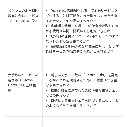
メキシコの地方貧困
Diconsaの店舗網を活用して金融サービスを
層向け金融サービス
提供することは可能か、また望ましいかを判断
（Diconsa）の提供
するために、何を調査すべきか？
店舗網を活用した場合、給付金受け取りにか
かる費用は年間で総額いくら削減できるか？
地域別の住民アンケート結果から、どのよう
なトレンドが読み取れるか？
金融商品に馴染みのない住民に対し、どうす
ればサービスを効果的に普及させられるか？
大手飲料メーカーの
新しいスポーツ飲料「Electro-Light」を発売
新商品（Electro-
するかどうかを決定するために、考慮すべき主
Light）立ち上げ戦
な項目は何か？
略
損益分岐点に達するために必要な市場シェア
はどの程度か？
目標とする市場シェアを達成するために、ど
のような打ち手を講じるべきか？