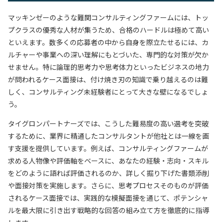
マッキンゼーのような難関コンサルティングファームには、トッ
プクラスの優秀な人材が集うため、合格のハードルは極めて高い
といえます。数多くの応募者の中から自身を際立たせるには、カ
ルチャーや事業への深い理解にもとづいた、専門的な対策が欠か
せません。特に論理的思考力や思考体力といったビジネスの地力
が問われるケース面接は、付け焼き刃の知識で乗り越えるのは難
しく、コンサルティング未経験者にとって大きな壁になるでしょ
う。
タイグロンパートナーズでは、こうした難易度の高い選考を突破
するために、業界に精通したコンサルタントが他社とは一線を画
す支援を提供しています。例えば、コンサルティングファームが
求める人物像や評価軸をベースに、あなたの経験・志向・スキル
をどのように語れば評価されるのか、詳しく掘り下げた書類添削
や面接対策を実施します。さらに、思考プロセスそのものが評価
されるケース面接では、実践的な模擬面接を通じて、ポテンシャ
ルを最大限に引き出す戦略的な回答の組み立て方を徹底的に指導