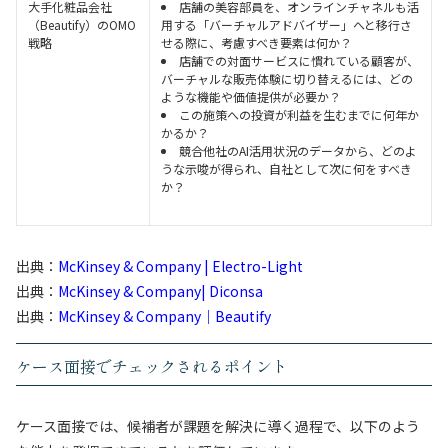
大手化粧品会社
店舗の美容部員を、オンラインチャネルも活
（Beautify）のOMO
用する「バーチャルアドバイザー」へと移行さ
戦略
せる際に、考慮すべき要素は何か？
店舗での対面サービスに慣れている顧客が、
バーチャルな販売体験に切り替えるには、どの
ような機能や価値提供が必要か？
この施策への投資が利益を生むまでに何年か
かるか？
競合他社のAI活用状況のデータから、どのよ
うな示唆が得られ、自社として次に何をすべき
か？
出典：
McKinsey & Company | Electro-Light
出典：
McKinsey & Company| Diconsa
出典：
McKinsey & Company｜Beautify
ケース面接でチェックされるポイント
ケース面接では、候補者が課題を解決に導く過程で、以下のよう