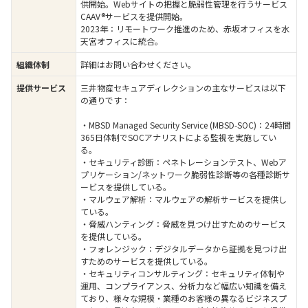
供開始。Webサイトの把握と脆弱性管理を行うサービス
CAAV®サービスを提供開始。
2023年：リモートワーク推進のため、赤坂オフィスを水
天宮オフィスに統合。
詳細はお問い合わせください。
組織体制
三井物産セキュアディレクションの主なサービスは以下
提供サービス
の通りです：
・MBSD Managed Security Service (MBSD-SOC)：24時間
365日体制でSOCアナリストによる監視を実施してい
る。
・セキュリティ診断：ペネトレーションテスト、Webア
プリケーション/ネットワーク脆弱性診断等の各種診断サ
ービスを提供している。
・マルウェア解析：マルウェアの解析サービスを提供し
ている。
・脅威ハンティング：脅威を見つけ出すためのサービス
を提供している。
・フォレンジック：デジタルデータから証拠を見つけ出
すためのサービスを提供している。
・セキュリティコンサルティング：セキュリティ体制や
運用、コンプライアンス、分析力など幅広い知識を備え
ており、様々な規模・業種のお客様の異なるビジネスプ