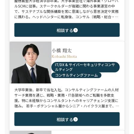
慶應義塾大学経済学部卒業。大手事業会社で海外事業・グローバ
ルSCMに従事。ステークホルダーが複雑に関わる事業運営の中
で、サステナブルな関係構築を常に意識しながら意思決定や実務
に携わる。ヘッドハンターに転身後、コンサル（戦略・総合・
FAS）、総合商社、投資銀行、大手事業会社を始めとする幅広い
領域で、若手～エグゼクティブまでご支援実績多数。
相談する
小橋 翔太
Kobashi Shota
IT/DX & サイバーセキュリティコンサ
ルティング
コンサルティングファーム
大学卒業後、新卒で当社入社。コンサルティングファームの人材
サーチ業務を通じ、戦略・業務・IT各領域へのご転職を多数支
援。特に未経験からコンサルタントへのキャリアチェンジ支援に
強み。 若手・ポテンシャル層からシニア・ハイクラス層まで、候
補者様のご志向と市場動向を踏まえ最適なキャリアをご提案させ
ていただきます。
相談する