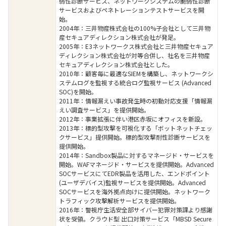
弱性診断サービス、ネットワークシステムの脆弱性診断
サービスおよびペネトレーションテストサービスを開
始。
2004年：三井物産株式会社の100%子会社として三井物
産セキュアディレクション株式会社が発足。
2005年：E3ネットワークス株式会社と三井物産セキュア
ディレクション株式会社が対等合併し、社名を三井物産
セキュアディレクション株式会社とした。
2010年：顧客毎に最適なSIEMを構築し、ネットワークシ
ステムログを監視する統合ログ監視サービス (Advanced
SOC)を開始。
2011年：情報漏えい事故発生時の初動対応支援「情報漏
えい調査サービス」を提供開始。
2012年：事業拡張に伴い港区赤坂にオフィスを新設。
2013年：標的型攻撃を可視化する「ボットネットチェッ
クサービス」提供開始。標的型攻撃耐性診断サービスを
提供開始。
2014年：Sandbox製品に対するマネージド・サービスを
開始。WAFマネージド・サービスを提供開始。Advanced
SOCサービスにてEDR製品を活用した、エンドポイント
(ユーザデバイス)監視サービスを提供開始。Advanced
SOCサービスを海外拠点向けに提供開始。ネットワーク
トラフィック攻撃解析サービスを提供開始。
2016年：警視庁生活安全部サイバー犯罪対策課より感謝
状を受領。クラウド型 出口対策サービス「MBSD Secure