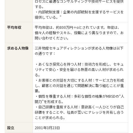
ロセスに最適なコンサルティングや技術サービスを提供
する。
・内部統制支援：企業の内部統制を支援するサービスを
提供している。"
平均年収は、約800万円＋αとされています。年収は、
平均年収
個々人の経験やスキル、役職により異なりますので、お
問い合わせください。
三井物産セキュアディレクションが求める人物像は以下
求める人物像
の通りです：
・あくなき探究心を持つ人材：技術力を形成し、セキュ
リティで安心・安全を届ける熱意の高い人材が求められ
る。
・お客様との対話を大切にする人材：サービス力を形成
し、顧客との対話を通じて問題解決に取り組むことが重
要。
・個性を尊重する人材：多彩な個性の結集がMBSDの“人
間力”を形成する。
・自己研鑽を重視する人材：意欲高く一人ひとりが自己
研鑽をすることや、社員が互いにナレッジを共有し合う
ことが求められる。
2001年3月23日
設立