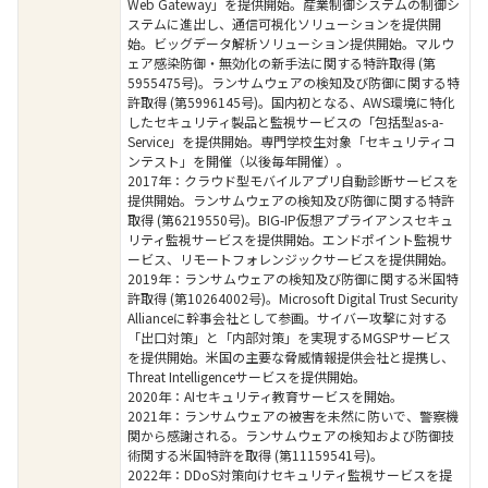
Web Gateway」を提供開始。産業制御システムの制御シ
ステムに進出し、通信可視化ソリューションを提供開
始。ビッグデータ解析ソリューション提供開始。マルウ
ェア感染防御・無効化の新手法に関する特許取得 (第
5955475号)。ランサムウェアの検知及び防御に関する特
許取得 (第5996145号)。国内初となる、AWS環境に特化
したセキュリティ製品と監視サービスの「包括型as-a-
Service」を提供開始。専門学校生対象「セキュリティコ
ンテスト」を開催（以後毎年開催）。
2017年：クラウド型モバイルアプリ自動診断サービスを
提供開始。ランサムウェアの検知及び防御に関する特許
取得 (第6219550号)。BIG-IP仮想アプライアンスセキュ
リティ監視サービスを提供開始。エンドポイント監視サ
ービス、リモートフォレンジックサービスを提供開始。
2019年：ランサムウェアの検知及び防御に関する米国特
許取得 (第10264002号)。Microsoft Digital Trust Security
Allianceに幹事会社として参画。サイバー攻撃に対する
「出口対策」と「内部対策」を実現するMGSPサービス
を提供開始。米国の主要な脅威情報提供会社と提携し、
Threat Intelligenceサービスを提供開始。
2020年：AIセキュリティ教育サービスを開始。
2021年：ランサムウェアの被害を未然に防いで、警察機
関から感謝される。ランサムウェアの検知および防御技
術関する米国特許を取得 (第11159541号)。
2022年：DDoS対策向けセキュリティ監視サービスを提