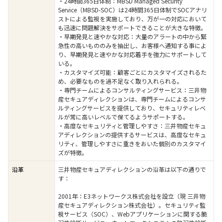
・24時間365日体制：MBSD Managed Security
Service（MBSD-SOC）は24時間365日体制でSOCアナリ
ストによる監視を実施しており、万が一の対応において
も迅速に問題解決をサポートできることが大きな特徴。
・早期発見と速やかな対応：大量のアラートの中から緊
急性の高いもののみを抽出し、お客様へ通知する事によ
り、早期発見と速やかな対応着手を強力にサポートして
いる。
・カスタマイズ可能：顧客ごとにカスタマイズされるた
め、必要なものを過不足なく取り入れられる。
・専門チームによるコンサルティングサービス：三井物
産セキュアディレクションは、専門チームによるコンサ
ルティングサービスを提供しており、セキュリティレベ
ルが常に高いレベルで保てるようサポートする。
・高度なセキュリティと管理しやすさ：三井物産セキュ
アディレクションの提供するサービスは、高度なセキュ
リティ、管理しやすさに重きをおいた個別のカスタマイ
ズが特徴。
三井物産セキュアディレクションの沿革は以下の通りで
沿革
す：
2001年：E3ネットワークス株式会社を設立（現 三井物
産セキュアディレクション株式会社）。セキュリティ監
視サービス（SOC）、Webアプリケーションに関する脆