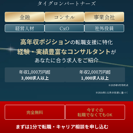
タイグロンパートナーズ
金融
コンサル
事業会社
経営人材
CxO
社外役員
高年収ポジション
の転職支援に特化
経験・実績豊富なコンサルタント
が
あなたに合う求人をご紹介
年収1,000万円超
年収2,000万円超
3,000求人以上
1,000求人以上
※2025年9月末時点
※2024年1-12月の実績に基づく
今すぐの
完全無料
転職でなくてもOK
まずは1分で転職・キャリア相談を申し込む