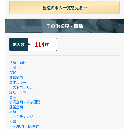
製造の求人一覧を見る
その他業界・職種
114
求人数
件
法務・知財
広報・IR
GRC
情報通信
エネルギー
ポストコンサル
経理・財務
営業
事業企画・事業開発
経営企画
総務
マーケティング
人事
社内SE/IT・DX関連