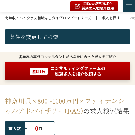
年収1,000万円超に特化
厳選求人を紹介依頼
高年収・ハイクラス転職ならタイグロンパートナーズ
|
求人を探す
|
神
条件を変更して検索
各業界の専門コンサルタントがあなたに合った求人をご紹介
コンサルティングファームの
無料1分
厳選求人を紹介依頼する
神奈川県×800~1000万円×ファイナンシ
ャルアドバイザリー(FAS)
の求人検索結果
0
求人数
件