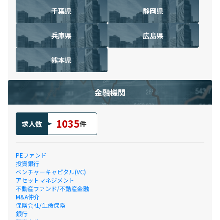
千葉県
静岡県
兵庫県
広島県
熊本県
金融機関
1035
求人数
件
PEファンド
投資銀行
ベンチャーキャピタル(VC)
アセットマネジメント
不動産ファンド/不動産金融
M&A仲介
保険会社/生命保険
銀行