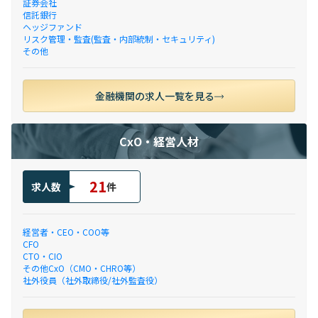
証券会社
信託銀行
ヘッジファンド
リスク管理・監査(監査・内部統制・セキュリティ)
その他
金融機関の求人一覧を見る
CxO・経営人材
21
求人数
件
経営者・CEO・COO等
CFO
CTO・CIO
その他CxO（CMO・CHRO等）
社外役員（社外取締役/社外監査役）