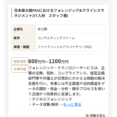
日本最大級FASにおけるフォレンジック&クライシスマ
ネジメント(IT人材 スタッフ層)
企業名
非公開
業界
コンサルティングファーム
業種・職種
ファイナンシャルアドバイザリー(FAS)
600
1200
万円〜
万円
想定年収
フォレンジック・テクノロジーサービスは、企
仕事内容
業の法務、知財、コンプライアンス、経営企画
部門等や弁護士が日常的にかかえる問題の解決
支援を行い、有事には不正調査や法的調査をデ
ータの識別・保全・分析・開示プロセスを用い
て迅速かつ効果的に支援します。
・デジタルフォレンジック
・データ収集/解析
⋯
もっと見る
詳細を見る