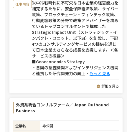
米中冷戦時代に不可欠な日本企業の経営能力を
仕事内容
補完するために、安全保障経済政策、サイバー
政策、ブロックチェーン・フィンテック政策、
行動変容政策の分野で政策アドバイザーを務め
ているトップコンサルタントで構成した
Strategic Impact Unit（ストラテジック・イ
ンパクト・ユニット、以下SI）を創設し、下記
4つのコンサルティングサービスの提供を通じ
て日本企業のさらなる成長を支援します。＜各
サービスの概要＞
■Geoeconomics Strategy
・各国の捜査機関およびインテリジェンス機関
と連携した研究開発力の向上
⋯
もっと見る
詳細を見る
外資系総合コンサルファーム／Japan Outbound
Business
企業名
非公開