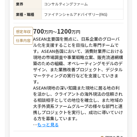
業界
コンサルティングファーム
業種・職種
ファイナンシャルアドバイザリー(FAS)
700
1200
万円〜
万円
想定年収
ASEAN主要国を拠点に、日系企業のグローバ
仕事内容
ル化を支援することを目指した専門チームで
す。ASEAN各国において、消費財業界における
現地の市場調査や事業戦略立案、販売流通網構
築のための組織、オペレーティングモデルのデ
ザイン、また業務改善プロジェクト、デジタル
マーケティングの実行などを支援していきま
す。
ASEAN現地の深い知識また現地に居る地の利
を活かし、クライアントの海外現法の信頼され
る相談相手としての地位を確立し、また地域の
大手外資系ファームグループの様々な部門と連
携しプロジェクトを実行し、成功に導いていけ
る方を募集しています。
⋯
もっと見る