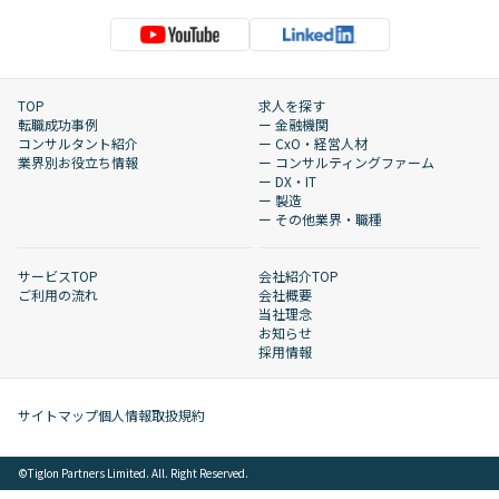
TOP
求人を探す
転職成功事例
ー 金融機関
コンサルタント紹介
ー CxO・経営人材
業界別お役立ち情報
ー コンサルティングファーム
ー DX・IT
ー 製造
ー その他業界・職種
サービスTOP
会社紹介TOP
ご利用の流れ
会社概要
当社理念
お知らせ
採用情報
サイトマップ
個人情報取扱規約
©︎Tiglon Partners Limited. All. Right Reserved.