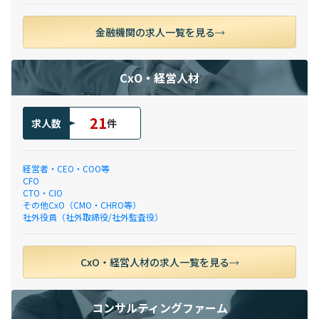
金融機関の求人一覧を見る
CxO・経営人材
21
求人数
件
経営者・CEO・COO等
CFO
CTO・CIO
その他CxO（CMO・CHRO等）
社外役員（社外取締役/社外監査役）
CxO・経営人材の求人一覧を見る
コンサルティングファーム