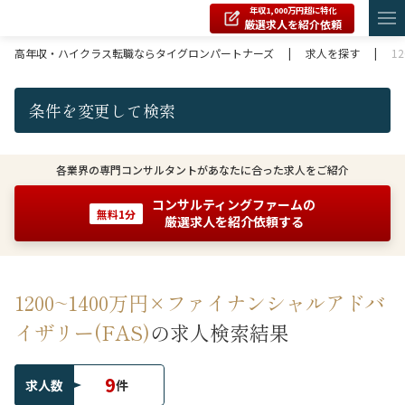
年収1,000万円超に特化
厳選求人を紹介依頼
高年収・ハイクラス転職ならタイグロンパートナーズ
|
求人を探す
|
1
条件を変更して検索
各業界の専門コンサルタントがあなたに合った求人をご紹介
コンサルティングファームの
無料1分
厳選求人を紹介依頼する
1200~1400万円×ファイナンシャルアドバ
イザリー(FAS)
の求人検索結果
9
求人数
件