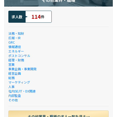
その他業界・職種
114
求人数
件
法務・知財
広報・IR
GRC
情報通信
エネルギー
ポストコンサル
経理・財務
営業
事業企画・事業開発
経営企画
総務
マーケティング
人事
社内SE/IT・DX関連
内部監査
その他
その他業界・職種の求人一覧を見る