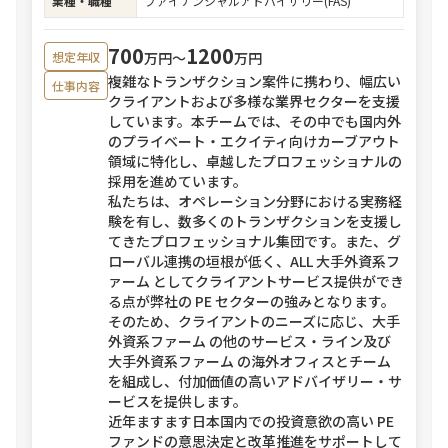
業種・職種
ファイナンシャルアドバイザリー(FAS)
700
1200
万円〜
万円
想定年収
複雑なトランザクション案件に携わり、幅広い
仕事内容
クライアントおよび多様な業界セクターを支援
しています。本チームでは、その中でも国内外
のプライベート・エクイティ向けカーブアウト
領域に特化し、卓越したプロフェッショナルの
採用を進めています。
私たちは、オペレーション分野における実務経
験を有し、数多くのトランザクションを支援し
てきたプロフェッショナル集団です。また、グ
ローバル連携の垣根が低く、ALL 大手外資系フ
ァーム としてクライアントサービス提供ができ
る点が弊社の PE セクターの強みとなります。
そのため、クライアントのニーズに応じ、大手
外資系ファーム の他のサービス・ライン及び
大手外資系ファーム の海外オフィスとチーム
を組成し、付加価値の高いアドバイザリー・サ
ービスを提供します。
近年ますます日本国内での投資意欲の高い PE
ファンドの意思決定と改革推進をサポートして