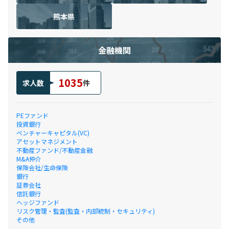
熊本県
金融機関
1035
求人数
件
PEファンド
投資銀行
ベンチャーキャピタル(VC)
アセットマネジメント
不動産ファンド/不動産金融
M&A仲介
保険会社/生命保険
銀行
証券会社
信託銀行
ヘッジファンド
リスク管理・監査(監査・内部統制・セキュリティ)
その他