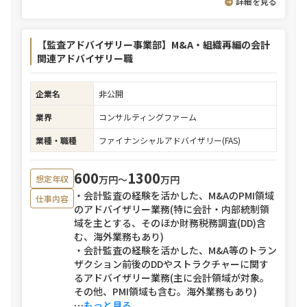
詳細を見る
【監査アドバイザリー事業部】M&A・組織再編の会計
関連アドバイザリー職
企業名
非公開
業界
コンサルティングファーム
業種・職種
ファイナンシャルアドバイザリー(FAS)
600
1300
万円〜
万円
想定年収
・会計監査の経験を活かした、M&AのPMI領域
仕事内容
のアドバイザリー業務(特に会計・内部統制領
域を主とする、そのほか財務税務調査(DD)含
む、海外業務もあり)
・会計監査の経験を活かした、M&A等のトラン
ザクション前後のDDやストラクチャーに関す
るアドバイザリー業務(主に会計領域が対象。
その他、PMI領域も含む。海外業務もあり)
⋯
もっと見る