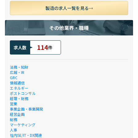
製造の求人一覧を見る
その他業界・職種
114
求人数
件
法務・知財
広報・IR
GRC
情報通信
エネルギー
ポストコンサル
経理・財務
営業
事業企画・事業開発
経営企画
総務
マーケティング
人事
社内SE/IT・DX関連