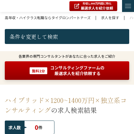
年収1,000万円超に特化
厳選求人を紹介依頼
高年収・ハイクラス転職ならタイグロンパートナーズ
|
求人を探す
|
ハ
条件を変更して検索
各業界の専門コンサルタントがあなたに合った求人をご紹介
コンサルティングファームの
無料1分
厳選求人を紹介依頼する
ハイブリッド×1200~1400万円×独立系コ
ンサルティング
の求人検索結果
0
求人数
件