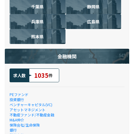
千葉県
静岡県
兵庫県
広島県
熊本県
金融機関
1035
求人数
件
PEファンド
投資銀行
ベンチャーキャピタル(VC)
アセットマネジメント
不動産ファンド/不動産金融
M&A仲介
保険会社/生命保険
銀行