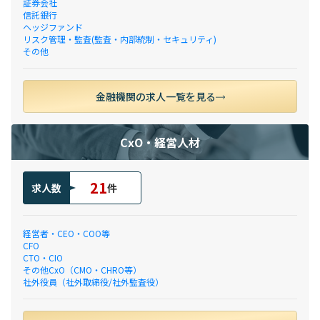
証券会社
信託銀行
ヘッジファンド
リスク管理・監査(監査・内部統制・セキュリティ)
その他
金融機関の求人一覧を見る
CxO・経営人材
21
求人数
件
経営者・CEO・COO等
CFO
CTO・CIO
その他CxO（CMO・CHRO等）
社外役員（社外取締役/社外監査役）